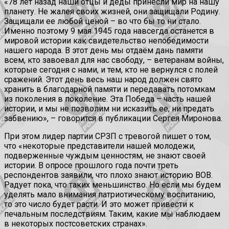
«78 лет назад наши отцы и деды принесли мир на нашу
планету. Не жалея своих жизней, они защищали Родину.
Защищали ее любой ценой – во что бы то ни стало.
Именно поэтому 9 мая 1945 года навсегда останется в
мировой истории как свидетельство непобедимости
нашего народа. В этот день мы отдаём дань памяти
всем, кто завоевал для нас свободу, – ветеранам войны,
которые сегодня с нами, и тем, кто не вернулся с полей
сражений. Этот день весь наш народ должен свято
хранить в благодарной памяти и передавать потомкам
из поколения в поколение. Эта Победа – часть нашей
истории, и мы не позволим ни исказить ее, ни предать
забвению», – говорится в публикации Сергея Миронова.
При этом лидер партии СРЗП с тревогой пишет о том,
что «некоторые представители нашей молодежи,
подверженные чуждым ценностям, не знают своей
истории. В опросе прошлого года почти треть
респондентов заявили, что плохо знают историю ВОВ.
Радует пока, что таких меньшинство. Но если мы будем
уделять мало внимания патриотическому воспитанию,
то это число будет расти. И это может привести к
печальным последствиям. Таким, какие мы наблюдаем
в некоторых постсоветских странах».