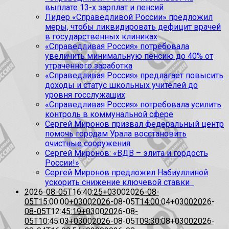
выплате 13-х зарплат и пенсий
Лидер «Справедливой России» предложил
меры, чтобы ликвидировать дефицит врачей
в государственных клиниках
«Справедливая Россия» потребовала
увеличить минимальную пенсию до 40% от
утраченного заработка
«Справедливая Россия» предлагает повысить
доходы и статус школьных учителей до
уровня госслужащих
«Справедливая Россия» потребовала усилить
контроль в коммунальной сфере
Сергей Миронов призвал федеральный центр
помочь городам Урала восстановить
очистные сооружения
Сергей Миронов: «ВДВ – элита и гордость
России!»
Сергей Миронов предложил Набиуллиной
ускорить снижение ключевой ставки
2026-08-05T16:40:25+0300
2026-08-
05T15:00:00+0300
2026-08-05T14:00:04+0300
2026-
08-05T12:45:19+0300
2026-08-
05T10:45:03+0300
2026-08-05T09:30:08+0300
2026-