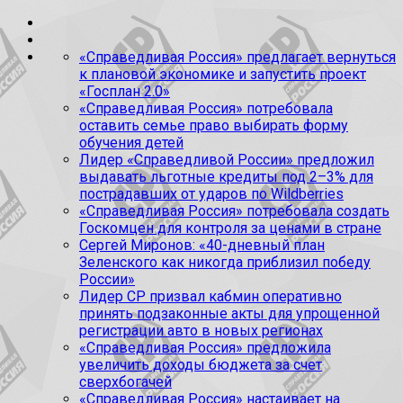
«Справедливая Россия» предлагает вернуться
к плановой экономике и запустить проект
«Госплан 2.0»
«Справедливая Россия» потребовала
оставить семье право выбирать форму
обучения детей
Лидер «Справедливой России» предложил
выдавать льготные кредиты под 2–3% для
пострадавших от ударов по Wildberries
«Справедливая Россия» потребовала создать
Госкомцен для контроля за ценами в стране
Сергей Миронов: «40-дневный план
Зеленского как никогда приблизил победу
России»
Лидер СР призвал кабмин оперативно
принять подзаконные акты для упрощенной
регистрации авто в новых регионах
«Справедливая Россия» предложила
увеличить доходы бюджета за счет
сверхбогачей
«Справедливая Россия» настаивает на