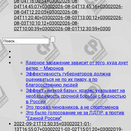
08-04T16:00:54+0300
2026-08-
04T14:45:07+0300
2026-08-04T13:45:16+0300
2026-
08-04T12:20:05+0300
2026-08-
04T11:20:40+0300
2026-08-03T13:00:12+0300
2026-
08-03T10:10:12+0300
2026-08-
02T10:00:39+0300
2026-08-01T12:30:59+0300
Ядерное заражение зависит от того, куда дует
ветер – Миронов
Эффективность губернаторов должна
оцениваться не по их пиару, а по
благосостоянию людей
Эффект «низкой базы»: кризис указывает на
необходимость срочной борьбы с бедностью
в России
Это провал чиновников, а не спортсменов
Это было голосование не за ЛДПР, а против
"Единой России"
2022-09-21T12:50:35+0300
2021-01-
13T16:55:07+0300
2021-03-02T15:01:20+0300
2019-