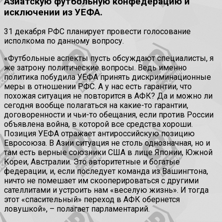
Азиатскую футбольную конфедерацию и
исключении из УЕФА.
31 декабря РФС планирует провести голосование
исполкома по данному вопросу.
«Футбольные аспекты пусть обсуждают специалисты, я
же затрону политические вопросы. Ведь именно
политика побудила УЕФА принять дискриминационные
меры в отношении РФС. А у нас есть гарантии, что
похожая ситуация не повторится в АФК? Да и можно ли
сегодня вообще полагаться на какие-то гарантии,
договоренности и чьи-то обещания, если против России
объявлена война, в которой все средства хороши.
Позиция УЕФА отражает антироссийскую позицию
Евросоюза. В Азии ситуация не столь однозначная, но и
там есть верные союзники США в лице Японии, Южной
Кореи, Австралии. Это авторитетные и богатые
федерации, и, если последует команда из Вашингтона,
ничто не помешает им скооперироваться с другими
сателлитами и устроить нам «веселую жизнь». И тогда
этот «спасительный» переход в АФК обернется
ловушкой», – полагает парламентарий.