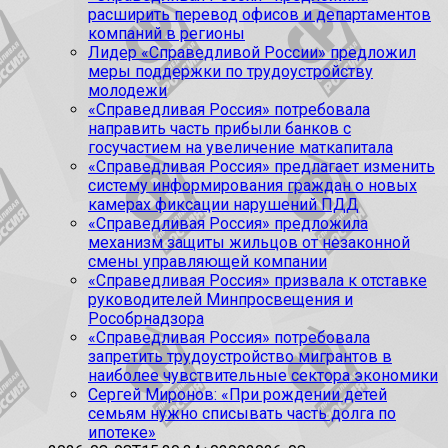
расширить перевод офисов и департаментов
компаний в регионы
Лидер «Справедливой России» предложил
меры поддержки по трудоустройству
молодежи
«Справедливая Россия» потребовала
направить часть прибыли банков с
госучастием на увеличение маткапитала
«Справедливая Россия» предлагает изменить
систему информирования граждан о новых
камерах фиксации нарушений ПДД
«Справедливая Россия» предложила
механизм защиты жильцов от незаконной
смены управляющей компании
«Справедливая Россия» призвала к отставке
руководителей Минпросвещения и
Рособрнадзора
«Справедливая Россия» потребовала
запретить трудоустройство мигрантов в
наиболее чувствительные сектора экономики
Сергей Миронов: «При рождении детей
семьям нужно списывать часть долга по
ипотеке»