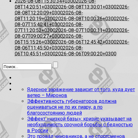
2026-08-08T15:30:34+0300
2026-08-
08T14:20:51+0300
2026-08-08T13:30:01+0300
2026-
08-08T12:20:09+0300
2026-08-
08T11:20:19+0300
2026-08-08T10:00:36+0300
2026-
08-07T15:40:41+0300
2026-08-
07T11:20:52+0300
2026-08-07T10:00:11+0300
2026-
08-07T09:00:27+0300
2026-08-
06T15:15:26+0300
2026-08-06T12:45:42+0300
2026-
08-06T11:45:50+0300
2026-08-
06T10:45:51+0300
2026-08-06T09:00:20+0300
Ядерное заражение зависит от того, куда дует
ветер – Миронов
Эффективность губернаторов должна
оцениваться не по их пиару, а по
благосостоянию людей
Эффект «низкой базы»: кризис указывает на
необходимость срочной борьбы с бедностью
в России
Это провал чиновников, а не спортсменов