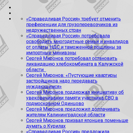
«Справедливая Россия» требует отменить
преференции для грузоперевозчиков из
недружественных стран
«Справедливая Россия» потребовала
освободить многодетные семьи и инвалидов
от оплаты НДС и таможенной пошлины за
импортные минивэны
Сергей Миронов потребовал остановить
ликвидацию хлебокомбината в Калужской
области
Сергей Миронов: «Пустующие квартиры
застройщиков надо передавать
нуждающимся»
Сергей Миронов поддержал инициативу об
увековечивании памяти участника СВО в
подмосковном Одинцово
Сергей Миронов предложил доплачивать
жителям Калининградской области
Сергей Миронов призвал японцев поменьше
думать о Курилах
«Справедливая Россия» предложила