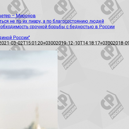
 ветер – Миронов
ся не по их пиару, а по благосостоянию людей
еобходимость срочной борьбы с бедностью в России
диной России"
2021-03-02T15:01:20+0300
2019-12-10T14:18:17+0300
2018-0