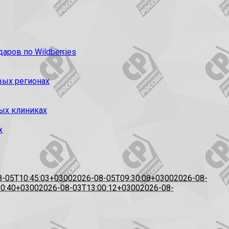
ров по Wildberries
вых регионах
ых клиниках
х
8-05T10:45:03+0300
2026-08-05T09:30:08+0300
2026-08-
20:40+0300
2026-08-03T13:00:12+0300
2026-08-