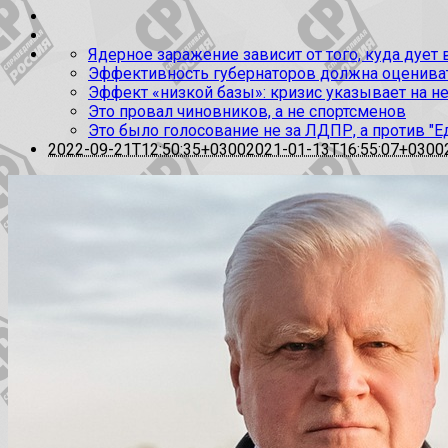
Ядерное заражение зависит от того, куда дует
Эффективность губернаторов должна оценивать
Эффект «низкой базы»: кризис указывает на н
Это провал чиновников, а не спортсменов
Это было голосование не за ЛДПР, а против "Е
2022-09-21T12:50:35+0300
2021-01-13T16:55:07+0300