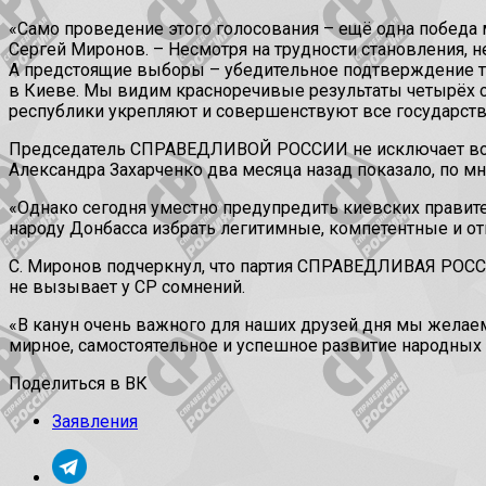
«Само проведение этого голосования – ещё одна победа 
Сергей Миронов. – Несмотря на трудности становления, 
А предстоящие выборы – убедительное подтверждение того
в Киеве. Мы видим красноречивые результаты четырёх с 
республики укрепляют и совершенствуют все государстве
Председатель СПРАВЕДЛИВОЙ РОССИИ не исключает воз
Александра Захарченко два месяца назад показало, по м
«Однако сегодня уместно предупредить киевских правител
народу Донбасса избрать легитимные, компетентные и от
С. Миронов подчеркнул, что партия СПРАВЕДЛИВАЯ РОСС
не вызывает у СР сомнений.
«В канун очень важного для наших друзей дня мы желаем
мирное, самостоятельное и успешное развитие народных р
Поделиться в ВК
Заявления