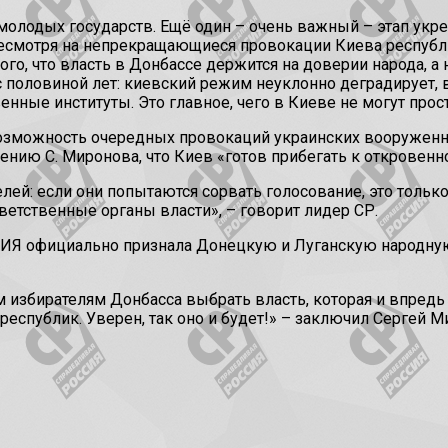
молодых государств. Ещё один – очень важный – этап укре
несмотря на непрекращающиеся провокации Киева республ
, что власть в Донбассе держится на доверии народа, а н
половиной лет: киевский режим неуклонно деградирует, в
нные институты. Это главное, чего в Киеве не могут прос
можность очередных провокаций украинских вооруженны
нению С. Миронова, что Киев «готов прибегать к откровен
ей: если они попытаются сорвать голосование, это только
ветственные органы власти», – говорит лидер СР.
ИЯ официально признала Донецкую и Луганскую народную
 избирателям Донбасса выбрать власть, которая и впредь
еспублик. Уверен, так оно и будет!» – заключил Сергей М