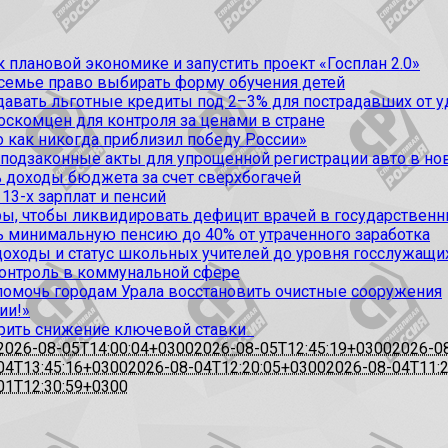
 плановой экономике и запустить проект «Госплан 2.0»
 семье право выбирать форму обучения детей
вать льготные кредиты под 2–3% для пострадавших от уда
оскомцен для контроля за ценами в стране
 как никогда приблизил победу России»
 подзаконные акты для упрощенной регистрации авто в но
 доходы бюджета за счет сверхбогачей
13-х зарплат и пенсий
, чтобы ликвидировать дефицит врачей в государственн
ь минимальную пенсию до 40% от утраченного заработка
доходы и статус школьных учителей до уровня госслужащи
контроль в коммунальной сфере
омочь городам Урала восстановить очистные сооружения
ии!»
рить снижение ключевой ставки
2026-08-05T14:00:04+0300
2026-08-05T12:45:19+0300
2026-0
04T13:45:16+0300
2026-08-04T12:20:05+0300
2026-08-04T11:
01T12:30:59+0300