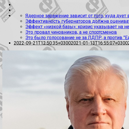
Ядерное заражение зависит от того, куда дует
Эффективность губернаторов должна оценивать
Эффект «низкой базы»: кризис указывает на н
Это провал чиновников, а не спортсменов
Это было голосование не за ЛДПР, а против "Е
2022-09-21T12:50:35+0300
2021-01-13T16:55:07+0300