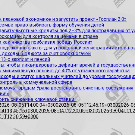
 плановой экономике и запустить проект «Госплан 2.0»
 семье право выбирать форму обучения детей
вать льготные кредиты под 2–3% для пострадавших от уда
оскомцен для контроля за ценами в стране
 как никогда приблизил победу России»
 подзаконные акты для упрощенной регистрации авто в но
 доходы бюджета за счет сверхбогачей
13-х зарплат и пенсий
, чтобы ликвидировать дефицит врачей в государственн
ь минимальную пенсию до 40% от утраченного заработка
доходы и статус школьных учителей до уровня госслужащи
контроль в коммунальной сфере
омочь городам Урала восстановить очистные сооружения
ии!»
рить снижение ключевой ставки
2026-08-05T14:00:04+0300
2026-08-05T12:45:19+0300
2026-0
04T13:45:16+0300
2026-08-04T12:20:05+0300
2026-08-04T11:
01T12:30:59+0300