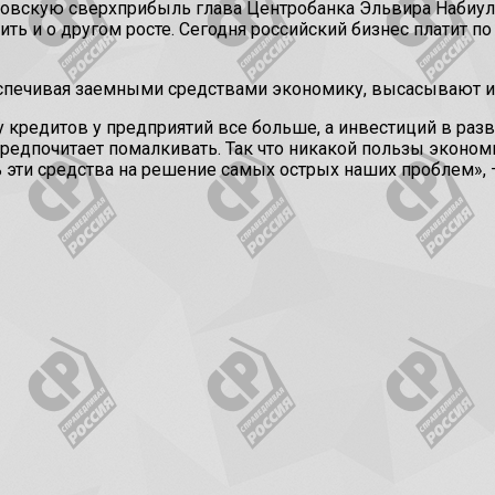
ковскую сверхприбыль глава Центробанка Эльвира Набиулли
ь и о другом росте. Сегодня российский бизнес платит по к
еспечивая заемными средствами экономику, высасывают из
у кредитов у предприятий все больше, а инвестиций в разв
предпочитает помалкивать. Так что никакой пользы эконом
ь эти средства на решение самых острых наших проблем», 