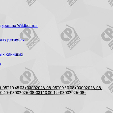
ров по Wildberries
вых регионах
ых клиниках
х
8-05T10:45:03+0300
2026-08-05T09:30:08+0300
2026-08-
20:40+0300
2026-08-03T13:00:12+0300
2026-08-