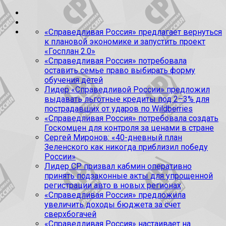
«Справедливая Россия» предлагает вернуться
к плановой экономике и запустить проект
«Госплан 2.0»
«Справедливая Россия» потребовала
оставить семье право выбирать форму
обучения детей
Лидер «Справедливой России» предложил
выдавать льготные кредиты под 2–3% для
пострадавших от ударов по Wildberries
«Справедливая Россия» потребовала создать
Госкомцен для контроля за ценами в стране
Сергей Миронов: «40-дневный план
Зеленского как никогда приблизил победу
России»
Лидер СР призвал кабмин оперативно
принять подзаконные акты для упрощенной
регистрации авто в новых регионах
«Справедливая Россия» предложила
увеличить доходы бюджета за счет
сверхбогачей
«Справедливая Россия» настаивает на