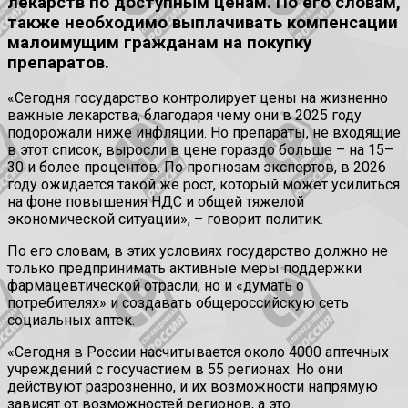
лекарств по доступным ценам. По его словам,
также необходимо выплачивать компенсации
малоимущим гражданам на покупку
препаратов.
«Сегодня государство контролирует цены на жизненно
важные лекарства, благодаря чему они в 2025 году
подорожали ниже инфляции. Но препараты, не входящие
в этот список, выросли в цене гораздо больше – на 15–
30 и более процентов. По прогнозам экспертов, в 2026
году ожидается такой же рост, который может усилиться
на фоне повышения НДС и общей тяжелой
экономической ситуации», – говорит политик.
По его словам, в этих условиях государство должно не
только предпринимать активные меры поддержки
фармацевтической отрасли, но и «думать о
потребителях» и создавать общероссийскую сеть
социальных аптек.
«Сегодня в России насчитывается около 4000 аптечных
учреждений с госучастием в 55 регионах. Но они
действуют разрозненно, и их возможности напрямую
зависят от возможностей регионов, а это