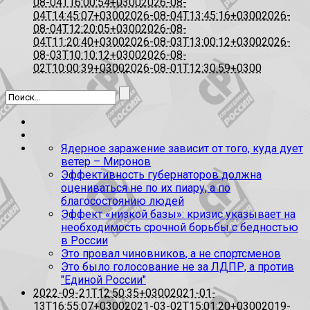
08-04T16:00:54+0300
2026-08-
04T14:45:07+0300
2026-08-04T13:45:16+0300
2026-
08-04T12:20:05+0300
2026-08-
04T11:20:40+0300
2026-08-03T13:00:12+0300
2026-
08-03T10:10:12+0300
2026-08-
02T10:00:39+0300
2026-08-01T12:30:59+0300
Ядерное заражение зависит от того, куда дует
ветер – Миронов
Эффективность губернаторов должна
оцениваться не по их пиару, а по
благосостоянию людей
Эффект «низкой базы»: кризис указывает на
необходимость срочной борьбы с бедностью
в России
Это провал чиновников, а не спортсменов
Это было голосование не за ЛДПР, а против
"Единой России"
2022-09-21T12:50:35+0300
2021-01-
13T16:55:07+0300
2021-03-02T15:01:20+0300
2019-