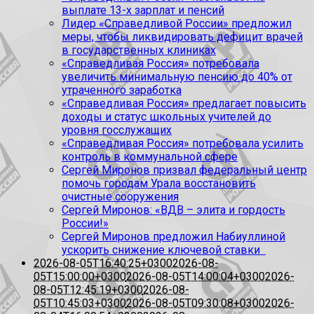
выплате 13-х зарплат и пенсий
Лидер «Справедливой России» предложил
меры, чтобы ликвидировать дефицит врачей
в государственных клиниках
«Справедливая Россия» потребовала
увеличить минимальную пенсию до 40% от
утраченного заработка
«Справедливая Россия» предлагает повысить
доходы и статус школьных учителей до
уровня госслужащих
«Справедливая Россия» потребовала усилить
контроль в коммунальной сфере
Сергей Миронов призвал федеральный центр
помочь городам Урала восстановить
очистные сооружения
Сергей Миронов: «ВДВ – элита и гордость
России!»
Сергей Миронов предложил Набиуллиной
ускорить снижение ключевой ставки
2026-08-05T16:40:25+0300
2026-08-
05T15:00:00+0300
2026-08-05T14:00:04+0300
2026-
08-05T12:45:19+0300
2026-08-
05T10:45:03+0300
2026-08-05T09:30:08+0300
2026-