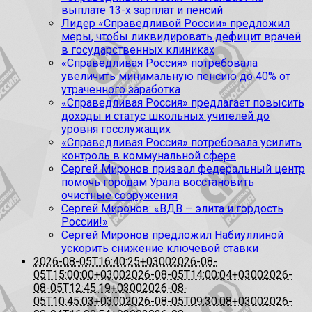
выплате 13-х зарплат и пенсий
Лидер «Справедливой России» предложил
меры, чтобы ликвидировать дефицит врачей
в государственных клиниках
«Справедливая Россия» потребовала
увеличить минимальную пенсию до 40% от
утраченного заработка
«Справедливая Россия» предлагает повысить
доходы и статус школьных учителей до
уровня госслужащих
«Справедливая Россия» потребовала усилить
контроль в коммунальной сфере
Сергей Миронов призвал федеральный центр
помочь городам Урала восстановить
очистные сооружения
Сергей Миронов: «ВДВ – элита и гордость
России!»
Сергей Миронов предложил Набиуллиной
ускорить снижение ключевой ставки
2026-08-05T16:40:25+0300
2026-08-
05T15:00:00+0300
2026-08-05T14:00:04+0300
2026-
08-05T12:45:19+0300
2026-08-
05T10:45:03+0300
2026-08-05T09:30:08+0300
2026-