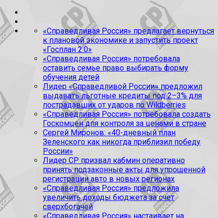
«Справедливая Россия» предлагает вернуться
к плановой экономике и запустить проект
«Госплан 2.0»
«Справедливая Россия» потребовала
оставить семье право выбирать форму
обучения детей
Лидер «Справедливой России» предложил
выдавать льготные кредиты под 2–3% для
пострадавших от ударов по Wildberries
«Справедливая Россия» потребовала создать
Госкомцен для контроля за ценами в стране
Сергей Миронов: «40-дневный план
Зеленского как никогда приблизил победу
России»
Лидер СР призвал кабмин оперативно
принять подзаконные акты для упрощенной
регистрации авто в новых регионах
«Справедливая Россия» предложила
увеличить доходы бюджета за счет
сверхбогачей
«Справедливая Россия» настаивает на