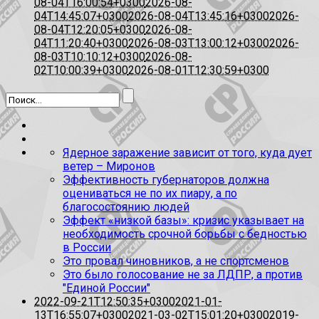
08-04T16:00:54+0300
2026-08-
04T14:45:07+0300
2026-08-04T13:45:16+0300
2026-
08-04T12:20:05+0300
2026-08-
04T11:20:40+0300
2026-08-03T13:00:12+0300
2026-
08-03T10:10:12+0300
2026-08-
02T10:00:39+0300
2026-08-01T12:30:59+0300
Ядерное заражение зависит от того, куда дует
ветер – Миронов
Эффективность губернаторов должна
оцениваться не по их пиару, а по
благосостоянию людей
Эффект «низкой базы»: кризис указывает на
необходимость срочной борьбы с бедностью
в России
Это провал чиновников, а не спортсменов
Это было голосование не за ЛДПР, а против
"Единой России"
2022-09-21T12:50:35+0300
2021-01-
13T16:55:07+0300
2021-03-02T15:01:20+0300
2019-