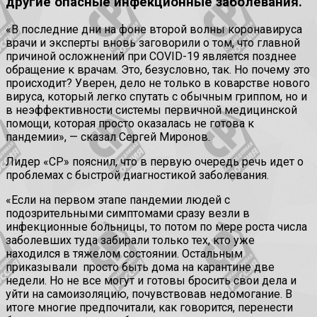
другие опасные инфекционные заболевания.
«В последние дни на фоне второй волны коронавируса
врачи и эксперты вновь заговорили о том, что главной
причиной осложнений при COVID-19 является позднее
обращение к врачам. Это, безусловно, так. Но почему это
происходит? Уверен, дело не только в коварстве нового
вируса, который легко спутать с обычным гриппом, но и
в неэффективности системы первичной медицинской
помощи, которая просто оказалась не готова к
пандемии», — сказал Сергей Миронов.
Лидер «СР» пояснил, что в первую очередь речь идет о
проблемах с быстрой диагностикой заболевания.
«Если на первом этапе пандемии людей с
подозрительными симптомами сразу везли в
инфекционные больницы, то потом по мере роста числа
заболевших туда забирали только тех, кто уже
находился в тяжелом состоянии. Остальным
приказывали просто быть дома на карантине две
недели. Но не все могут и готовы бросить свои дела и
уйти на самоизоляцию, почувствовав недомогание. В
итоге многие предпочитали, как говорится, перенести