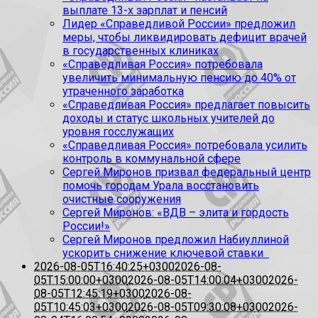
выплате 13-х зарплат и пенсий
Лидер «Справедливой России» предложил
меры, чтобы ликвидировать дефицит врачей
в государственных клиниках
«Справедливая Россия» потребовала
увеличить минимальную пенсию до 40% от
утраченного заработка
«Справедливая Россия» предлагает повысить
доходы и статус школьных учителей до
уровня госслужащих
«Справедливая Россия» потребовала усилить
контроль в коммунальной сфере
Сергей Миронов призвал федеральный центр
помочь городам Урала восстановить
очистные сооружения
Сергей Миронов: «ВДВ – элита и гордость
России!»
Сергей Миронов предложил Набиуллиной
ускорить снижение ключевой ставки
2026-08-05T16:40:25+0300
2026-08-
05T15:00:00+0300
2026-08-05T14:00:04+0300
2026-
08-05T12:45:19+0300
2026-08-
05T10:45:03+0300
2026-08-05T09:30:08+0300
2026-