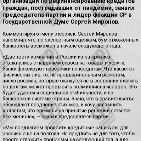
организации по рефинансированию кредитов
граждан, пострадавших от пандемии, заявил
председатель партии и лидер фракции СР в
Государственной Думе Сергей Миронов.
Комментируя отмену отсрочек, Сергей Миронов
напомнил, что, по экспертным оценкам, бум отложенных
банкротств возможен в начале следующего года.
«Две трети компаний в России из-за кризиса
столкнулись с падением спроса на товары и услуги,
банки фиксируют просрочки по кредитам. Что касается
физических лиц, то, по предварительным расчетам,
число россиян, которые окажутся не в состоянии платить
по долгам, может превысить полмиллиона человек. Это
будет ударом и социальной стабильности, и по
банковской системе страны. Знаю, что в правительстве
обсуждают продление этих мер, и хочу напомнить
коллегам, что времени на принятие решений остается
все меньше», — сказал председатель партии.
«Мы предлагаем продлить кредитные каникулы для
россиян еще на полгода. Но продлить не для того, чтобы
просто отложить проблемы на следующий год, а для