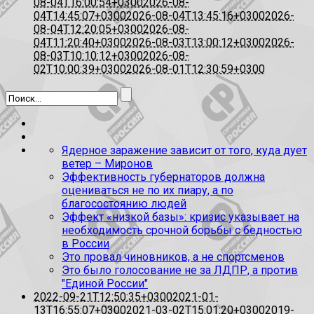
08-04T16:00:54+0300
2026-08-
04T14:45:07+0300
2026-08-04T13:45:16+0300
2026-
08-04T12:20:05+0300
2026-08-
04T11:20:40+0300
2026-08-03T13:00:12+0300
2026-
08-03T10:10:12+0300
2026-08-
02T10:00:39+0300
2026-08-01T12:30:59+0300
Ядерное заражение зависит от того, куда дует
ветер – Миронов
Эффективность губернаторов должна
оцениваться не по их пиару, а по
благосостоянию людей
Эффект «низкой базы»: кризис указывает на
необходимость срочной борьбы с бедностью
в России
Это провал чиновников, а не спортсменов
Это было голосование не за ЛДПР, а против
"Единой России"
2022-09-21T12:50:35+0300
2021-01-
13T16:55:07+0300
2021-03-02T15:01:20+0300
2019-