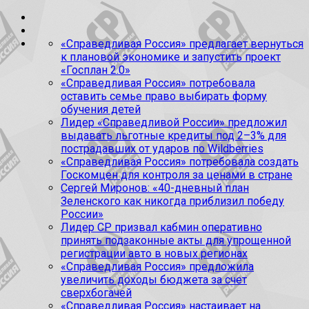
«Справедливая Россия» предлагает вернуться
к плановой экономике и запустить проект
«Госплан 2.0»
«Справедливая Россия» потребовала
оставить семье право выбирать форму
обучения детей
Лидер «Справедливой России» предложил
выдавать льготные кредиты под 2–3% для
пострадавших от ударов по Wildberries
«Справедливая Россия» потребовала создать
Госкомцен для контроля за ценами в стране
Сергей Миронов: «40-дневный план
Зеленского как никогда приблизил победу
России»
Лидер СР призвал кабмин оперативно
принять подзаконные акты для упрощенной
регистрации авто в новых регионах
«Справедливая Россия» предложила
увеличить доходы бюджета за счет
сверхбогачей
«Справедливая Россия» настаивает на