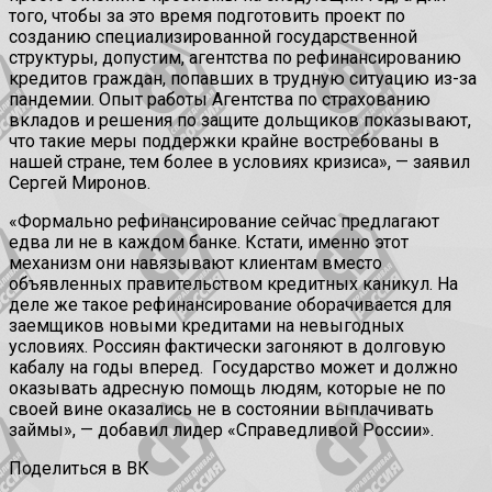
того, чтобы за это время подготовить проект по
созданию специализированной государственной
структуры, допустим, агентства по рефинансированию
кредитов граждан, попавших в трудную ситуацию из-за
пандемии. Опыт работы Агентства по страхованию
вкладов и решения по защите дольщиков показывают,
что такие меры поддержки крайне востребованы в
нашей стране, тем более в условиях кризиса», — заявил
Сергей Миронов.
«Формально рефинансирование сейчас предлагают
едва ли не в каждом банке. Кстати, именно этот
механизм они навязывают клиентам вместо
объявленных правительством кредитных каникул. На
деле же такое рефинансирование оборачивается для
заемщиков новыми кредитами на невыгодных
условиях. Россиян фактически загоняют в долговую
кабалу на годы вперед. Государство может и должно
оказывать адресную помощь людям, которые не по
своей вине оказались не в состоянии выплачивать
займы», — добавил лидер «Справедливой России».
Поделиться в ВК