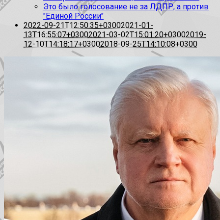
Это было голосование не за ЛДПР, а против
"Единой России"
2022-09-21T12:50:35+0300
2021-01-
13T16:55:07+0300
2021-03-02T15:01:20+0300
2019-
12-10T14:18:17+0300
2018-09-25T14:10:08+0300