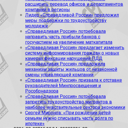
расширить перевод офисов и департаментов
компаний в регионы
Лидер «Справедливой России» предложил
меры поддержки по трудоустройству
молодежи
«Справедливая Россия» потребовала
направить часть прибыли банков с
госучастием на увеличение маткапитала
«Справедливая Россия» предлагает изменить
систему информирования граждан о новых
камерах фиксации нарушений ПДД
«Справедливая Россия» предложила
механизм защиты жильцов от незаконной
смены управляющей компании
«Справедливая Россия» призвала к отставке
руководителей Минпросвещения и
Рособрнадзора
«Справедливая Россия» потребовала
запретить трудоустройство мигрантов в
наиболее чувствительные сектора экономики
Сергей Миронов: «При рождении детей
семьям нужно списывать часть долга по
ипотеке»