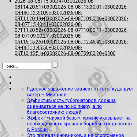
2026-08-08T15:30:34+0300
2026-08-
08T14:20:51+0300
2026-08-08T13:30:01+0300
2026-
08-08T12:20:09+0300
2026-08-
08T11:20:19+0300
2026-08-08T10:00:36+0300
2026-
08-07T15:40:41+0300
2026-08-
07T11:20:52+0300
2026-08-07T10:00:11+0300
2026-
08-07T09:00:27+0300
2026-08-
06T15:15:26+0300
2026-08-06T12:45:42+0300
2026-
08-06T11:45:50+0300
2026-08-
06T10:45:51+0300
2026-08-06T09:00:20+0300
Ядерное заражение зависит от того, куда дует
ветер – Миронов
Эффективность губернаторов должна
оцениваться не по их пиару, а по
благосостоянию людей
Эффект «низкой базы»: кризис указывает на
необходимость срочной борьбы с бедностью
в России
Это провал чиновников, а не спортсменов