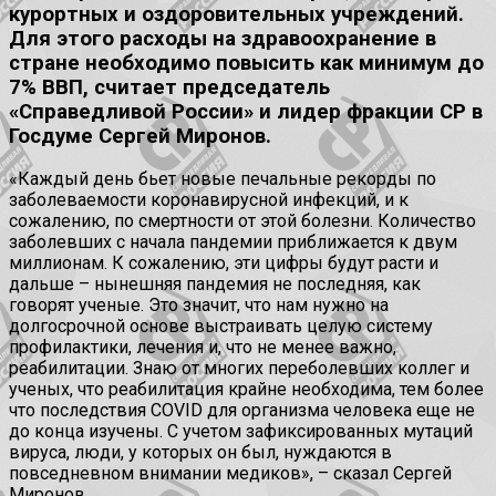
курортных и оздоровительных учреждений.
Для этого расходы на здравоохранение в
стране необходимо повысить как минимум до
7% ВВП, считает председатель
«Справедливой России» и лидер фракции СР в
Госдуме Сергей Миронов.
«Каждый день бьет новые печальные рекорды по
заболеваемости коронавирусной инфекций, и к
сожалению, по смертности от этой болезни. Количество
заболевших с начала пандемии приближается к двум
миллионам. К сожалению, эти цифры будут расти и
дальше – нынешняя пандемия не последняя, как
говорят ученые. Это значит, что нам нужно на
долгосрочной основе выстраивать целую систему
профилактики, лечения и, что не менее важно,
реабилитации. Знаю от многих переболевших коллег и
ученых, что реабилитация крайне необходима, тем более
что последствия COVID для организма человека еще не
до конца изучены. С учетом зафиксированных мутаций
вируса, люди, у которых он был, нуждаются в
повседневном внимании медиков», – сказал Сергей
Миронов.