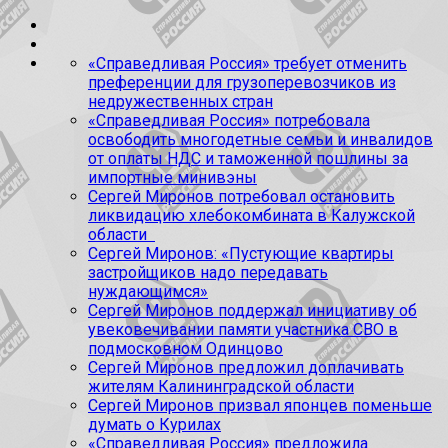
«Справедливая Россия» требует отменить
преференции для грузоперевозчиков из
недружественных стран
«Справедливая Россия» потребовала
освободить многодетные семьи и инвалидов
от оплаты НДС и таможенной пошлины за
импортные минивэны
Сергей Миронов потребовал остановить
ликвидацию хлебокомбината в Калужской
области
Сергей Миронов: «Пустующие квартиры
застройщиков надо передавать
нуждающимся»
Сергей Миронов поддержал инициативу об
увековечивании памяти участника СВО в
подмосковном Одинцово
Сергей Миронов предложил доплачивать
жителям Калининградской области
Сергей Миронов призвал японцев поменьше
думать о Курилах
«Справедливая Россия» предложила