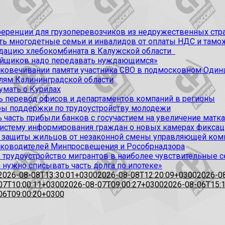
ференции для грузоперевозчиков из недружественных стр
ить многодетные семьи и инвалидов от оплаты НДС и та
идацию хлебокомбината в Калужской области
ойщиков надо передавать нуждающимся»
ековечивании памяти участника СВО в подмосковном Один
лям Калининградской области
умать о Курилах
 перевод офисов и департаментов компаний в регионы
ы поддержки по трудоустройству молодежи
 часть прибыли банков с госучастием на увеличение матк
 систему информирования граждан о новых камерах фикс
 защиты жильцов от незаконной смены управляющей ком
руководителей Минпросвещения и Рособрнадзора
 трудоустройство мигрантов в наиболее чувствительные 
нужно списывать часть долга по ипотеке»
2026-08-08T13:30:01+0300
2026-08-08T12:20:09+0300
2026-0
07T10:00:11+0300
2026-08-07T09:00:27+0300
2026-08-06T15:
06T09:00:20+0300