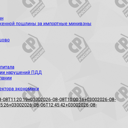
ан
моженной пошлины за импортные минивэны
цово
апитала
ации нарушений ПДД
пании
сектора экономики
8-08T11:20:19+0300
2026-08-08T10:00:36+0300
2026-08-
15:26+0300
2026-08-06T12:45:42+0300
2026-08-