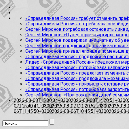
«Справедливая Россия» требует отменить пре
«Справедливая Россия» потребовала освобод
Сергей Миронов потребовал остановить ликв
Сергей Миронов: «Пустующие квартиры застр
Сергей Миронов поддержал инициативу об ув
Сергей Миронов предложил доплачивать жите
Сергей Миронов призвал японцев поменьше д
«Справедливая Россия» предложила расширить
Лидер «Справедливой России» предложил мер
«Справедливая Россия» потребовала направить
«Справедливая Россия» предлагает изменить
«Справедливая Россия» предложила механизм
«Справедливая Россия» призвала к отставке 
«Справедливая Россия» потребовала запретить
Сергей Миронов: «При рождении детей семьям 
2026-08-08T15:30:34+0300
2026-08-08T14:20:51+0300
07T15:40:41+0300
2026-08-07T11:20:52+0300
2026-08-
06T11:45:50+0300
2026-08-06T10:45:51+0300
2026-08-