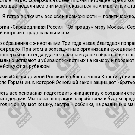
июта в ТиНАО содержатся более тысячи питомцев, среди ко
з две недели все они могут оказаться на улице: у приюта 
. Я готов включить все свои возможности — политические,
ртии «Справедливая Россия – За правду» мэру Москвы Сер
й встречи с градоначальником.
 обращения с животными. Три года назад благодаря попра
ся редко. При этом в зоозащитные организации ежедневно
нтерам не всегда удается спасти и даже забрать животных,
иально истязают и убивают животных на камеру и продают
действуют за рубежом.
дачи «Справедливой России» в обновленной Конституции п
осле Германии, в которой Основной закон защищает «брать
 есть все основания подготовить инициативу о создании с
живодерами. Мы такие поправки разработаем и будем продв
одня он мучает кошку, завтра – ребенка, на различных ма