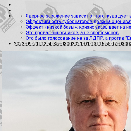
Ядерное заражение зависит от того, куда дует
Эффективность губернаторов должна оценивать
Эффект «низкой базы»: кризис указывает на н
Это провал чиновников, а не спортсменов
Это было голосование не за ЛДПР, а против "Е
2022-09-21T12:50:35+0300
2021-01-13T16:55:07+0300