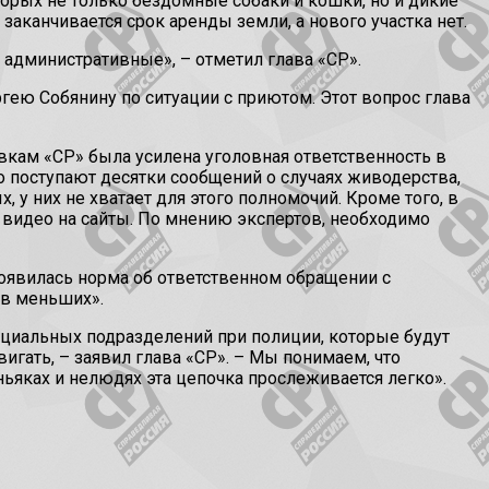
торых не только бездомные собаки и кошки, но и дикие
заканчивается срок аренды земли, а нового участка нет.
 административные», – отметил глава «СР».
гею Собянину по ситуации с приютом. Этот вопрос глава
вкам «СР» была усилена уголовная ответственность в
 поступают десятки сообщений о случаях живодерства,
 у них не хватает для этого полномочий. Кроме того, в
 видео на сайты. По мнению экспертов, необходимо
оявилась норма об ответственном обращении с
ев меньших».
пециальных подразделений при полиции, которые будут
игать, – заявил глава «СР». – Мы понимаем, что
ньяках и нелюдях эта цепочка прослеживается легко».