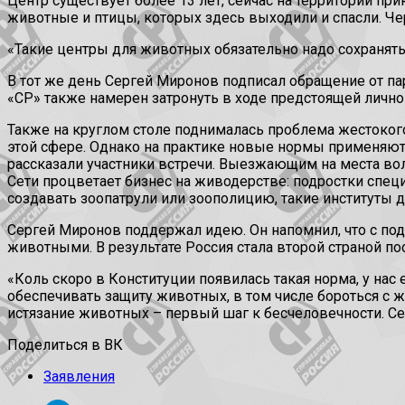
Центр существует более 13 лет, сейчас на территории пр
животные и птицы, которых здесь выходили и спасли. Чере
«Такие центры для животных обязательно надо сохранять
В тот же день Сергей Миронов подписал обращение от па
«СР» также намерен затронуть в ходе предстоящей лично
Также на круглом столе поднималась проблема жестокого
этой сфере. Однако на практике новые нормы применяют
рассказали участники встречи. Выезжающим на места воло
Сети процветает бизнес на живодерстве: подростки спец
создавать зоопатрули или зоополицию, такие институты 
Сергей Миронов поддержал идею. Он напомнил, что с по
животными. В результате Россия стала второй страной п
«Коль скоро в Конституции появилась такая норма, у нас
обеспечивать защиту животных, в том числе бороться с 
истязание животных – первый шаг к бесчеловечности. Сег
Поделиться в ВК
Заявления