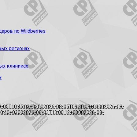
ров по Wildberries
вых регионах
ых клиниках
х
8-05T10:45:03+0300
2026-08-05T09:30:08+0300
2026-08-
20:40+0300
2026-08-03T13:00:12+0300
2026-08-