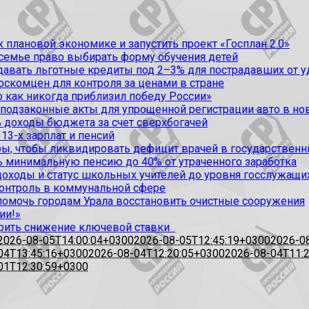
 плановой экономике и запустить проект «Госплан 2.0»
 семье право выбирать форму обучения детей
вать льготные кредиты под 2–3% для пострадавших от уда
оскомцен для контроля за ценами в стране
 как никогда приблизил победу России»
 подзаконные акты для упрощенной регистрации авто в но
 доходы бюджета за счет сверхбогачей
13-х зарплат и пенсий
, чтобы ликвидировать дефицит врачей в государственн
ь минимальную пенсию до 40% от утраченного заработка
доходы и статус школьных учителей до уровня госслужащи
контроль в коммунальной сфере
омочь городам Урала восстановить очистные сооружения
ии!»
рить снижение ключевой ставки
2026-08-05T14:00:04+0300
2026-08-05T12:45:19+0300
2026-0
04T13:45:16+0300
2026-08-04T12:20:05+0300
2026-08-04T11:
01T12:30:59+0300