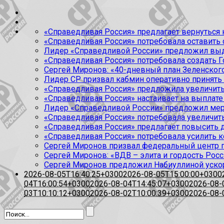
«Справедливая Россия» предлагает вернуться к
«Справедливая Россия» потребовала оставить
Лидер «Справедливой России» предложил выда
«Справедливая Россия» потребовала создать Г
Сергей Миронов: «40-дневный план Зеленского
Лидер СР призвал кабмин оперативно принять
«Справедливая Россия» предложила увеличить
«Справедливая Россия» настаивает на выплате 
Лидер «Справедливой России» предложил меры
«Справедливая Россия» потребовала увеличит
«Справедливая Россия» предлагает повысить 
«Справедливая Россия» потребовала усилить 
Сергей Миронов призвал федеральный центр п
Сергей Миронов: «ВДВ – элита и гордость Росс
Сергей Миронов предложил Набиуллиной уско
2026-08-05T16:40:25+0300
2026-08-05T15:00:00+0300
04T16:00:54+0300
2026-08-04T14:45:07+0300
2026-08-
03T10:10:12+0300
2026-08-02T10:00:39+0300
2026-08-