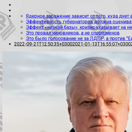
Ядерное заражение зависит от того, куда дует
Эффективность губернаторов должна оценивать
Эффект «низкой базы»: кризис указывает на н
Это провал чиновников, а не спортсменов
Это было голосование не за ЛДПР, а против "Е
2022-09-21T12:50:35+0300
2021-01-13T16:55:07+0300