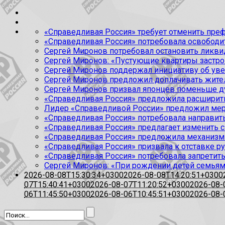
«Справедливая Россия» требует отменить пре
«Справедливая Россия» потребовала освобод
Сергей Миронов потребовал остановить ликв
Сергей Миронов: «Пустующие квартиры застр
Сергей Миронов поддержал инициативу об ув
Сергей Миронов предложил доплачивать жите
Сергей Миронов призвал японцев поменьше д
«Справедливая Россия» предложила расширить
Лидер «Справедливой России» предложил мер
«Справедливая Россия» потребовала направить
«Справедливая Россия» предлагает изменить
«Справедливая Россия» предложила механизм
«Справедливая Россия» призвала к отставке 
«Справедливая Россия» потребовала запретить
Сергей Миронов: «При рождении детей семьям 
2026-08-08T15:30:34+0300
2026-08-08T14:20:51+0300
07T15:40:41+0300
2026-08-07T11:20:52+0300
2026-08-
06T11:45:50+0300
2026-08-06T10:45:51+0300
2026-08-