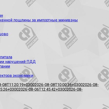
ан
моженной пошлины за импортные минивэны
цово
апитала
ации нарушений ПДД
пании
сектора экономики
8-08T11:20:19+0300
2026-08-08T10:00:36+0300
2026-08-
15:26+0300
2026-08-06T12:45:42+0300
2026-08-