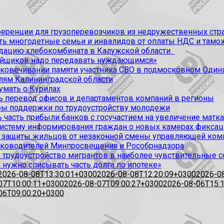
ференции для грузоперевозчиков из недружественных стр
ить многодетные семьи и инвалидов от оплаты НДС и та
идацию хлебокомбината в Калужской области
ойщиков надо передавать нуждающимся»
ековечивании памяти участника СВО в подмосковном Один
лям Калининградской области
умать о Курилах
 перевод офисов и департаментов компаний в регионы
ы поддержки по трудоустройству молодежи
 часть прибыли банков с госучастием на увеличение матк
 систему информирования граждан о новых камерах фикс
 защиты жильцов от незаконной смены управляющей ком
руководителей Минпросвещения и Рособрнадзора
 трудоустройство мигрантов в наиболее чувствительные 
нужно списывать часть долга по ипотеке»
2026-08-08T13:30:01+0300
2026-08-08T12:20:09+0300
2026-0
07T10:00:11+0300
2026-08-07T09:00:27+0300
2026-08-06T15:
06T09:00:20+0300