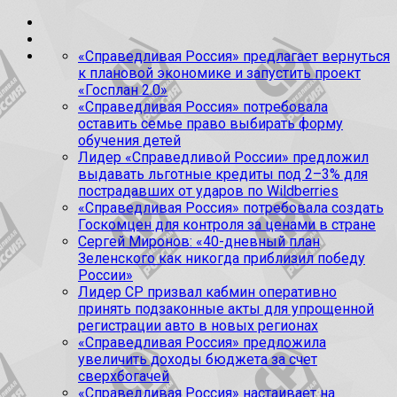
«Справедливая Россия» предлагает вернуться
к плановой экономике и запустить проект
«Госплан 2.0»
«Справедливая Россия» потребовала
оставить семье право выбирать форму
обучения детей
Лидер «Справедливой России» предложил
выдавать льготные кредиты под 2–3% для
пострадавших от ударов по Wildberries
«Справедливая Россия» потребовала создать
Госкомцен для контроля за ценами в стране
Сергей Миронов: «40-дневный план
Зеленского как никогда приблизил победу
России»
Лидер СР призвал кабмин оперативно
принять подзаконные акты для упрощенной
регистрации авто в новых регионах
«Справедливая Россия» предложила
увеличить доходы бюджета за счет
сверхбогачей
«Справедливая Россия» настаивает на