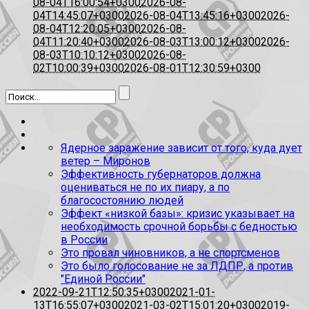
08-04T16:00:54+0300
2026-08-
04T14:45:07+0300
2026-08-04T13:45:16+0300
2026-
08-04T12:20:05+0300
2026-08-
04T11:20:40+0300
2026-08-03T13:00:12+0300
2026-
08-03T10:10:12+0300
2026-08-
02T10:00:39+0300
2026-08-01T12:30:59+0300
Ядерное заражение зависит от того, куда дует
ветер – Миронов
Эффективность губернаторов должна
оцениваться не по их пиару, а по
благосостоянию людей
Эффект «низкой базы»: кризис указывает на
необходимость срочной борьбы с бедностью
в России
Это провал чиновников, а не спортсменов
Это было голосование не за ЛДПР, а против
"Единой России"
2022-09-21T12:50:35+0300
2021-01-
13T16:55:07+0300
2021-03-02T15:01:20+0300
2019-