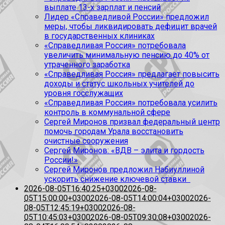
выплате 13-х зарплат и пенсий
Лидер «Справедливой России» предложил
меры, чтобы ликвидировать дефицит врачей
в государственных клиниках
«Справедливая Россия» потребовала
увеличить минимальную пенсию до 40% от
утраченного заработка
«Справедливая Россия» предлагает повысить
доходы и статус школьных учителей до
уровня госслужащих
«Справедливая Россия» потребовала усилить
контроль в коммунальной сфере
Сергей Миронов призвал федеральный центр
помочь городам Урала восстановить
очистные сооружения
Сергей Миронов: «ВДВ – элита и гордость
России!»
Сергей Миронов предложил Набиуллиной
ускорить снижение ключевой ставки
2026-08-05T16:40:25+0300
2026-08-
05T15:00:00+0300
2026-08-05T14:00:04+0300
2026-
08-05T12:45:19+0300
2026-08-
05T10:45:03+0300
2026-08-05T09:30:08+0300
2026-