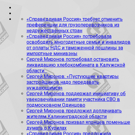
«Справедливая Россия» требует отменить
преференции для грузоперевозчиков из
недружественных стран
«Справедливая Россия» потребовала
освободить многодетные семьи и инвалидов
от оплаты НДС и таможенной пошлины за
импортные минивэны
Сергей Миронов потребовал остановить
ликвидацию хлебокомбината в Калужской
области
Сергей Миронов: «Пустующие квартиры
застройщиков надо передавать
нуждающимся»
Сергей Миронов поддержал инициативу об
увековечивании памяти участника СВО в
подмосковном Одинцово
Сергей Миронов предложил доплачивать
жителям Калининградской области
Сергей Миронов призвал японцев поменьше
думать о Курилах
«Справедливая Россия» предложила