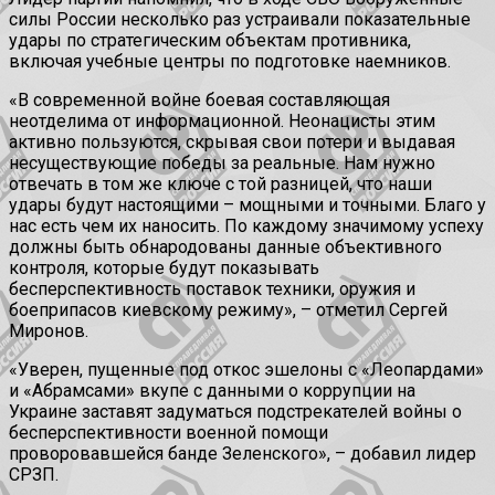
силы России несколько раз устраивали показательные
удары по стратегическим объектам противника,
включая учебные центры по подготовке наемников.
«В современной войне боевая составляющая
неотделима от информационной. Неонацисты этим
активно пользуются, скрывая свои потери и выдавая
несуществующие победы за реальные. Нам нужно
отвечать в том же ключе с той разницей, что наши
удары будут настоящими – мощными и точными. Благо у
нас есть чем их наносить. По каждому значимому успеху
должны быть обнародованы данные объективного
контроля, которые будут показывать
бесперспективность поставок техники, оружия и
боеприпасов киевскому режиму», – отметил Сергей
Миронов.
«Уверен, пущенные под откос эшелоны с «Леопардами»
и «Абрамсами» вкупе с данными о коррупции на
Украине заставят задуматься подстрекателей войны о
бесперспективности военной помощи
проворовавшейся банде Зеленского», – добавил лидер
СРЗП.