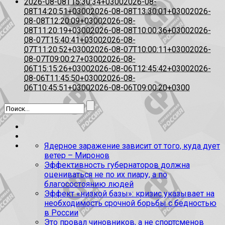
2026-08-08T15:30:34+0300
2026-08-
08T14:20:51+0300
2026-08-08T13:30:01+0300
2026-
08-08T12:20:09+0300
2026-08-
08T11:20:19+0300
2026-08-08T10:00:36+0300
2026-
08-07T15:40:41+0300
2026-08-
07T11:20:52+0300
2026-08-07T10:00:11+0300
2026-
08-07T09:00:27+0300
2026-08-
06T15:15:26+0300
2026-08-06T12:45:42+0300
2026-
08-06T11:45:50+0300
2026-08-
06T10:45:51+0300
2026-08-06T09:00:20+0300
Ядерное заражение зависит от того, куда дует
ветер – Миронов
Эффективность губернаторов должна
оцениваться не по их пиару, а по
благосостоянию людей
Эффект «низкой базы»: кризис указывает на
необходимость срочной борьбы с бедностью
в России
Это провал чиновников, а не спортсменов