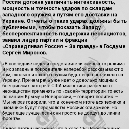
Россия должна увеличить интенсивность,
мощность и точность ударов по складам
западного оружия и путям его доставки на
Украине. Отчеты о таких ударах должны быть
публичными, чтобы показать Западу
бесперспективность поддержки неонацистов,
заявил лидер партии и фракции
«Справедливая Россия – За правду» в Госдуме
Сергей Миронов.
«В последние недели представители киевского режима
и их западные покровители наперебой рассказывают о
том, сколько и какого оружия будет еще поставлено на
Украину. Причем речь уже идет о довольно мощных
боеприпасах, которые США милостиво разрешают
неонацистам применять по «своей» территории, то есть
по нашим Крыму и Новороссии, – говорит политик. –
Мы не раз говорили, что в конечном итоге вся техника и
наемники будут перемолоты Российской армией. Но
будет еще лучше, если они просто не доедут до линии
фронта».
Лидер партии напомнил, что в ходе СВО Вооруженные