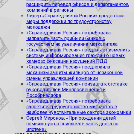
расширить перевод офисов и департаментов
компаний в регионы
Лидер «Справедливой России» предложил
меры поддержки по трудоустройству
молодежи
«Справедливая Россия» потребовала
направить часть прибыли банков с
госучастием на увеличение маткапитала
«Справедливая Россия» предлагает изменить
систему информирования граждан о новых
камерах фиксации нарушений ПДД
«Справедливая Россия» предложила
механизм защиты жильцов от незаконной
смены управляющей компании
«Справедливая Россия» призвала к отставке
руководителей Минпросвещения и
Рособрнадзора
«Справедливая Россия» потребовала
запретить трудоустройство мигрантов в
наиболее чувствительные сектора экономики
Сергей Миронов: «При рождении детей
семьям нужно списывать часть долга по
ипотеке»