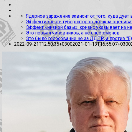
Ядерное заражение зависит от того, куда дует
Эффективность губернаторов должна оценивать
Эффект «низкой базы»: кризис указывает на н
Это провал чиновников, а не спортсменов
Это было голосование не за ЛДПР, а против "Е
2022-09-21T12:50:35+0300
2021-01-13T16:55:07+0300