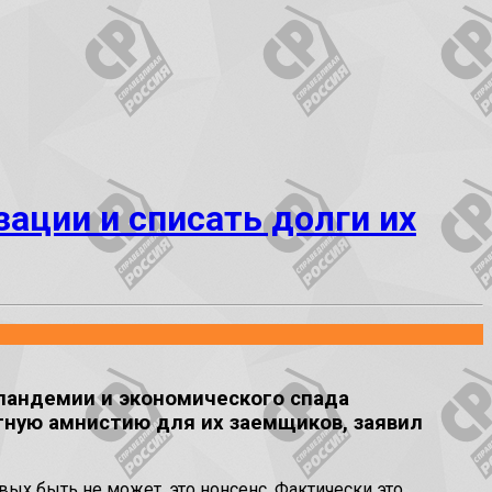
ации и списать долги их
пандемии и экономического спада
тную амнистию для их заемщиков, заявил
ых быть не может, это нонсенс. Фактически это