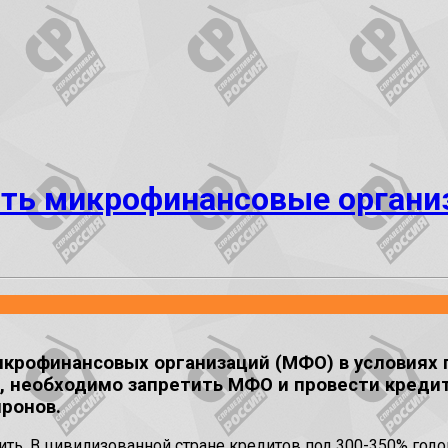
ть микрофинансовые организ
икрофинансовых организаций (МФО) в условиях 
, необходимо запретить МФО и провести креди
иронов.
ь. В цивилизованной стране кредитов под 300-350% годов