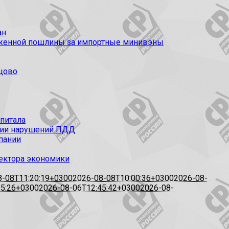
ан
моженной пошлины за импортные минивэны
цово
апитала
ации нарушений ПДД
пании
сектора экономики
8-08T11:20:19+0300
2026-08-08T10:00:36+0300
2026-08-
15:26+0300
2026-08-06T12:45:42+0300
2026-08-