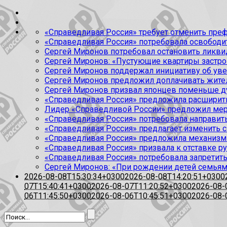
«Справедливая Россия» требует отменить пре
«Справедливая Россия» потребовала освобод
Сергей Миронов потребовал остановить ликв
Сергей Миронов: «Пустующие квартиры застр
Сергей Миронов поддержал инициативу об ув
Сергей Миронов предложил доплачивать жите
Сергей Миронов призвал японцев поменьше д
«Справедливая Россия» предложила расширить
Лидер «Справедливой России» предложил мер
«Справедливая Россия» потребовала направить
«Справедливая Россия» предлагает изменить
«Справедливая Россия» предложила механизм
«Справедливая Россия» призвала к отставке 
«Справедливая Россия» потребовала запретить
Сергей Миронов: «При рождении детей семьям 
2026-08-08T15:30:34+0300
2026-08-08T14:20:51+0300
07T15:40:41+0300
2026-08-07T11:20:52+0300
2026-08-
06T11:45:50+0300
2026-08-06T10:45:51+0300
2026-08-