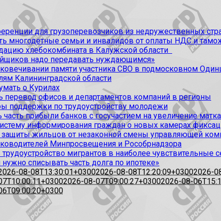
ференции для грузоперевозчиков из недружественных стр
ить многодетные семьи и инвалидов от оплаты НДС и та
идацию хлебокомбината в Калужской области
ойщиков надо передавать нуждающимся»
ековечивании памяти участника СВО в подмосковном Один
лям Калининградской области
умать о Курилах
 перевод офисов и департаментов компаний в регионы
ы поддержки по трудоустройству молодежи
 часть прибыли банков с госучастием на увеличение матк
 систему информирования граждан о новых камерах фикс
 защиты жильцов от незаконной смены управляющей ком
руководителей Минпросвещения и Рособрнадзора
 трудоустройство мигрантов в наиболее чувствительные 
нужно списывать часть долга по ипотеке»
2026-08-08T13:30:01+0300
2026-08-08T12:20:09+0300
2026-0
07T10:00:11+0300
2026-08-07T09:00:27+0300
2026-08-06T15:
06T09:00:20+0300