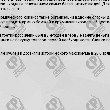
безвыходным положением самых беззащитных людей. Для 
сказал он.
номического кризиса такие организации вдвойне опасны д
чнут плодить армию бомжей и криминализировать общество
Миронов.
й третий россиянин был вынужден впервые занять деньги
ги на покупку товаров первой необходимости. Ставки по 
рлн рублей и достигли исторического максимума в 20,6 тр