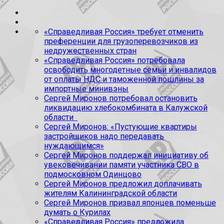
«Справедливая Россия» требует отменить
преференции для грузоперевозчиков из
недружественных стран
«Справедливая Россия» потребовала
освободить многодетные семьи и инвалидов
от оплаты НДС и таможенной пошлины за
импортные минивэны
Сергей Миронов потребовал остановить
ликвидацию хлебокомбината в Калужской
области
Сергей Миронов: «Пустующие квартиры
застройщиков надо передавать
нуждающимся»
Сергей Миронов поддержал инициативу об
увековечивании памяти участника СВО в
подмосковном Одинцово
Сергей Миронов предложил доплачивать
жителям Калининградской области
Сергей Миронов призвал японцев поменьше
думать о Курилах
«Справедливая Россия» предложила