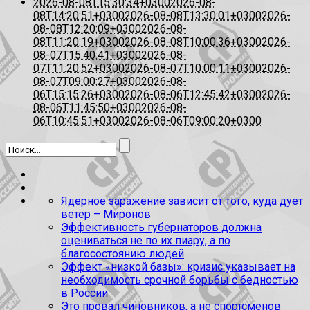
2026-08-08T15:30:34+0300
2026-08-
08T14:20:51+0300
2026-08-08T13:30:01+0300
2026-
08-08T12:20:09+0300
2026-08-
08T11:20:19+0300
2026-08-08T10:00:36+0300
2026-
08-07T15:40:41+0300
2026-08-
07T11:20:52+0300
2026-08-07T10:00:11+0300
2026-
08-07T09:00:27+0300
2026-08-
06T15:15:26+0300
2026-08-06T12:45:42+0300
2026-
08-06T11:45:50+0300
2026-08-
06T10:45:51+0300
2026-08-06T09:00:20+0300
Ядерное заражение зависит от того, куда дует
ветер – Миронов
Эффективность губернаторов должна
оцениваться не по их пиару, а по
благосостоянию людей
Эффект «низкой базы»: кризис указывает на
необходимость срочной борьбы с бедностью
в России
Это провал чиновников, а не спортсменов