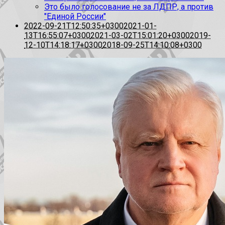
Это было голосование не за ЛДПР, а против
"Единой России"
2022-09-21T12:50:35+0300
2021-01-
13T16:55:07+0300
2021-03-02T15:01:20+0300
2019-
12-10T14:18:17+0300
2018-09-25T14:10:08+0300