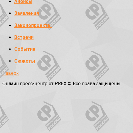
Анонсы
Заявления
Законопроекты
Встречи
События
Сюжеты
Наверх
Онлайн пресс-центр от PREX © Все права защищены