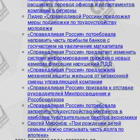
расширить перевод офисов и департаментов
компаний в регионы
Лидер «Справедливой России» предложил
меры поддержки по трудоустройству
молодежи
«Справедливая Россия» потребовала
направить часть прибыли банков с
госучастием на увеличение маткапитала
«Справедливая Россия» предлагает изменить
систему информирования граждан о новых
камерах фиксации нарушений ПДД
«Справедливая Россия» предложила
механизм защиты жильцов от незаконной
смены управляющей компании
«Справедливая Россия» призвала к отставке
руководителей Минпросвещения и
Рособрнадзора
«Справедливая Россия» потребовала
запретить трудоустройство мигрантов в
наиболее чувствительные сектора экономики
Сергей Миронов: «При рождении детей
семьям нужно списывать часть долга по
ипотеке»