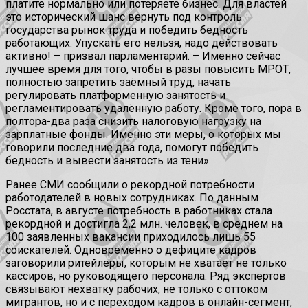
платите нормально или потеряете бизнес. Для властей
это исторический шанс вернуть под контроль
государства рынок труда и победить бедность
работающих. Упускать его нельзя, надо действовать
активно! – призвал парламентарий. – Именно сейчас
лучшее время для того, чтобы в разы повысить МРОТ,
полностью запретить заёмный труд, начать
регулировать платформенную занятость и
регламентировать удалённую работу. Кроме того, пора в
полтора-два раза снизить налоговую нагрузку на
зарплатные фонды. Именно эти меры, о которых мы
говорили последние два года, помогут победить
бедность и вывести занятость из тени».
Ранее СМИ сообщили о рекордной потребности
работодателей в новых сотрудниках. По данным
Росстата, в августе потребность в работниках стала
рекордной и достигла 2,2 млн. человек, в среднем на
100 заявленных вакансии приходилось лишь 55
соискателей. Одновременно о дефиците кадров
заговорили ритейлеры, которым не хватает не только
кассиров, но руководящего персонала. Ряд экспертов
связывают нехватку рабочих, не только с оттоком
мигрантов, но и с переходом кадров в онлайн-сегмент,