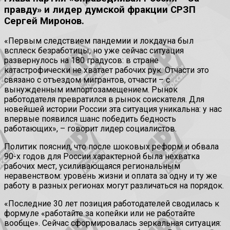
правду» и лидер думской фракции СРЗП
Сергей Миронов.
«Первым следствием пандемии и локдауна был
всплеск безработицы, но уже сейчас ситуация
развернулось на 180 градусов: в стране
катастрофически не хватает рабочих рук. Отчасти это
связано с отъездом мигрантов, отчасти – с
вынужденным импортозамещением. Рынок
работодателя превратился в рынок соискателя. Для
новейшей истории России эта ситуация уникальна: у нас
впервые появился шанс победить бедность
работающих», – говорит лидер социалистов.
Политик пояснил, что после шоковых реформ и обвала
90-х годов для России характерной была нехватка
рабочих мест, усиливающаяся региональным
неравенством: уровень жизни и оплата за одну и ту же
работу в разных регионах могут различаться на порядок.
«Последние 30 лет позиция работодателей сводилась к
формуле «работайте за копейки или не работайте
вообще». Сейчас сформировалась зеркальная ситуация: