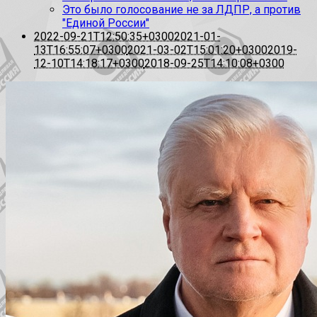
Это было голосование не за ЛДПР, а против
"Единой России"
2022-09-21T12:50:35+0300
2021-01-
13T16:55:07+0300
2021-03-02T15:01:20+0300
2019-
12-10T14:18:17+0300
2018-09-25T14:10:08+0300