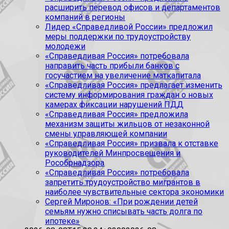
расширить перевод офисов и департаментов
компаний в регионы
Лидер «Справедливой России» предложил
меры поддержки по трудоустройству
молодежи
«Справедливая Россия» потребовала
направить часть прибыли банков с
госучастием на увеличение маткапитала
«Справедливая Россия» предлагает изменить
систему информирования граждан о новых
камерах фиксации нарушений ПДД
«Справедливая Россия» предложила
механизм защиты жильцов от незаконной
смены управляющей компании
«Справедливая Россия» призвала к отставке
руководителей Минпросвещения и
Рособрнадзора
«Справедливая Россия» потребовала
запретить трудоустройство мигрантов в
наиболее чувствительные сектора экономики
Сергей Миронов: «При рождении детей
семьям нужно списывать часть долга по
ипотеке»