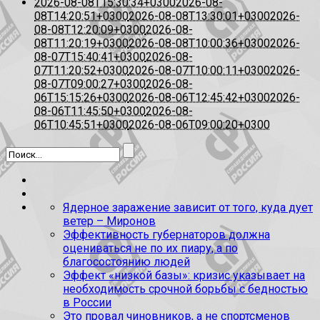
2026-08-08T15:30:34+0300
2026-08-
08T14:20:51+0300
2026-08-08T13:30:01+0300
2026-
08-08T12:20:09+0300
2026-08-
08T11:20:19+0300
2026-08-08T10:00:36+0300
2026-
08-07T15:40:41+0300
2026-08-
07T11:20:52+0300
2026-08-07T10:00:11+0300
2026-
08-07T09:00:27+0300
2026-08-
06T15:15:26+0300
2026-08-06T12:45:42+0300
2026-
08-06T11:45:50+0300
2026-08-
06T10:45:51+0300
2026-08-06T09:00:20+0300
Ядерное заражение зависит от того, куда дует
ветер – Миронов
Эффективность губернаторов должна
оцениваться не по их пиару, а по
благосостоянию людей
Эффект «низкой базы»: кризис указывает на
необходимость срочной борьбы с бедностью
в России
Это провал чиновников, а не спортсменов