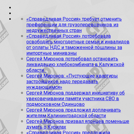
«Справедливая Россия» требует отменить
преференции для грузоперевозчиков из
недружественных стран
«Справедливая Россия» потребовала
освободить многодетные семьи и инвалидов
от оплаты НДС и таможенной пошлины за
импортные минивэны
Сергей Миронов потребовал остановить
ликвидацию хлебокомбината в Калужской
области
Сергей Миронов: «Пустующие квартиры
застройщиков надо передавать
нуждающимся»
Сергей Миронов поддержал инициативу об
увековечивании памяти участника СВО в
подмосковном Одинцово
Сергей Миронов предложил доплачивать
жителям Калининградской области
Сергей Миронов призвал японцев поменьше
думать о Курилах
«Справедливая Россия» предложила