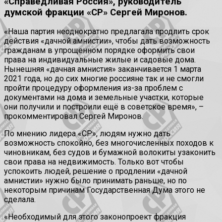
«Справедливая Россия», руководитель
думской фракции «СР» Сергей Миронов.
«Наша партия неоднократно предлагала продлить срок
действия «дачной амнистии», чтобы дать возможность
гражданам в упрощенном порядке оформить свои
права на индивидуальные жилые и садовые дома.
Нынешняя «дачная амнистия» заканчивается 1 марта
2021 года, но до сих многие россияне так и не смогли
пройти процедуру оформления из-за проблем с
документами на дома и земельные участки, которые
они получили и построили ещё в советское время», –
прокомментировал Сергей Миронов.
По мнению лидера «СР», людям нужно дать
возможность спокойно, без многочисленных походов к
чиновникам, без судов и бумажной волокиты узаконить
свои права на недвижимость. Только вот чтобы
успокоить людей, решение о продлении «дачной
амнистии» нужно было принимать раньше, но по
некоторым причинам Государственная Дума этого не
сделала.
«Необходимый для этого законопроект фракция