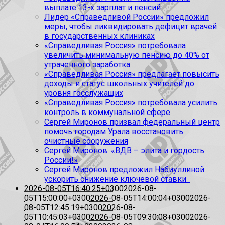
выплате 13-х зарплат и пенсий
Лидер «Справедливой России» предложил
меры, чтобы ликвидировать дефицит врачей
в государственных клиниках
«Справедливая Россия» потребовала
увеличить минимальную пенсию до 40% от
утраченного заработка
«Справедливая Россия» предлагает повысить
доходы и статус школьных учителей до
уровня госслужащих
«Справедливая Россия» потребовала усилить
контроль в коммунальной сфере
Сергей Миронов призвал федеральный центр
помочь городам Урала восстановить
очистные сооружения
Сергей Миронов: «ВДВ – элита и гордость
России!»
Сергей Миронов предложил Набиуллиной
ускорить снижение ключевой ставки
2026-08-05T16:40:25+0300
2026-08-
05T15:00:00+0300
2026-08-05T14:00:04+0300
2026-
08-05T12:45:19+0300
2026-08-
05T10:45:03+0300
2026-08-05T09:30:08+0300
2026-