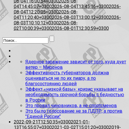
08-04T16:00:54+0300
2026-08-
04T14:45:07+0300
2026-08-04T13:45:16+0300
2026-
08-04T12:20:05+0300
2026-08-
04T11:20:40+0300
2026-08-03T13:00:12+0300
2026-
08-03T10:10:12+0300
2026-08-
02T10:00:39+0300
2026-08-01T12:30:59+0300
Ядерное заражение зависит от того, куда дует
ветер – Миронов
Эффективность губернаторов должна
оцениваться не по их пиару, а по
благосостоянию людей
Эффект «низкой базы»: кризис указывает на
необходимость срочной борьбы с бедностью
в России
Это провал чиновников, а не спортсменов
Это было голосование не за ЛДПР, а против
"Единой России"
2022-09-21T12:50:35+0300
2021-01-
13T16:55:07+0300
2021-03-02T15:01:20+0300
2019-