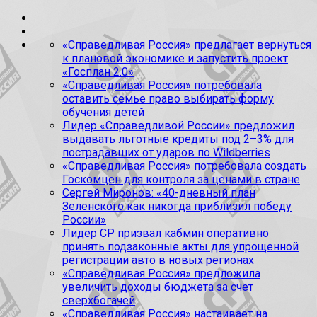
«Справедливая Россия» предлагает вернуться
к плановой экономике и запустить проект
«Госплан 2.0»
«Справедливая Россия» потребовала
оставить семье право выбирать форму
обучения детей
Лидер «Справедливой России» предложил
выдавать льготные кредиты под 2–3% для
пострадавших от ударов по Wildberries
«Справедливая Россия» потребовала создать
Госкомцен для контроля за ценами в стране
Сергей Миронов: «40-дневный план
Зеленского как никогда приблизил победу
России»
Лидер СР призвал кабмин оперативно
принять подзаконные акты для упрощенной
регистрации авто в новых регионах
«Справедливая Россия» предложила
увеличить доходы бюджета за счет
сверхбогачей
«Справедливая Россия» настаивает на