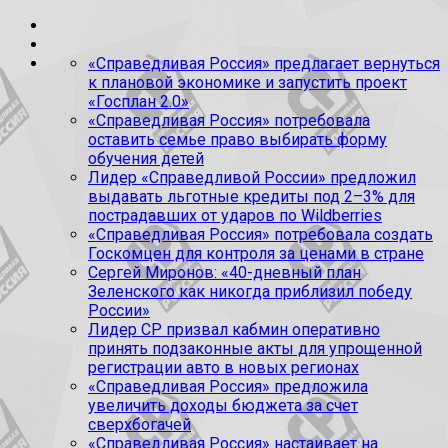
«Справедливая Россия» предлагает вернуться
к плановой экономике и запустить проект
«Госплан 2.0»
«Справедливая Россия» потребовала
оставить семье право выбирать форму
обучения детей
Лидер «Справедливой России» предложил
выдавать льготные кредиты под 2–3% для
пострадавших от ударов по Wildberries
«Справедливая Россия» потребовала создать
Госкомцен для контроля за ценами в стране
Сергей Миронов: «40-дневный план
Зеленского как никогда приблизил победу
России»
Лидер СР призвал кабмин оперативно
принять подзаконные акты для упрощенной
регистрации авто в новых регионах
«Справедливая Россия» предложила
увеличить доходы бюджета за счет
сверхбогачей
«Справедливая Россия» настаивает на