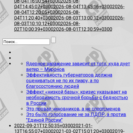
08-04T16:00:54+0300
2026-08-
04T14:45:07+0300
2026-08-04T13:45:16+0300
2026-
08-04T12:20:05+0300
2026-08-
04T11:20:40+0300
2026-08-03T13:00:12+0300
2026-
08-03T10:10:12+0300
2026-08-
02T10:00:39+0300
2026-08-01T12:30:59+0300
Ядерное заражение зависит от того, куда дует
ветер – Миронов
Эффективность губернаторов должна
оцениваться не по их пиару, а по
благосостоянию людей
Эффект «низкой базы»: кризис указывает на
необходимость срочной борьбы с бедностью
в России
Это провал чиновников, а не спортсменов
Это было голосование не за ЛДПР, а против
"Единой России"
2022-09-21T12:50:35+0300
2021-01-
13T16:55:07+0300
2021-03-02T15:01:20+0300
2019-