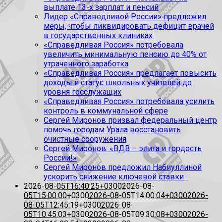
выплате 13-х зарплат и пенсий
Лидер «Справедливой России» предложил
меры, чтобы ликвидировать дефицит врачей
в государственных клиниках
«Справедливая Россия» потребовала
увеличить минимальную пенсию до 40% от
утраченного заработка
«Справедливая Россия» предлагает повысить
доходы и статус школьных учителей до
уровня госслужащих
«Справедливая Россия» потребовала усилить
контроль в коммунальной сфере
Сергей Миронов призвал федеральный центр
помочь городам Урала восстановить
очистные сооружения
Сергей Миронов: «ВДВ – элита и гордость
России!»
Сергей Миронов предложил Набиуллиной
ускорить снижение ключевой ставки
2026-08-05T16:40:25+0300
2026-08-
05T15:00:00+0300
2026-08-05T14:00:04+0300
2026-
08-05T12:45:19+0300
2026-08-
05T10:45:03+0300
2026-08-05T09:30:08+0300
2026-