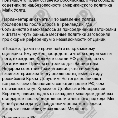
признал, что Крым останется российским, о чем сообщил
советник по нацбезопасности американского политика
Майк Уолтц.
Парламентарий отметил, что заявление Уолтца
последовало после опроса в Гренландии, где
большинство высказалось за присоединение автономии
к Штатам. Чуть раньше местные политики заговорили
про скорый референдум о независимости от Дании.
«Похоже, Трамп не прочь пойти по крымскому
сценарию. Ему нужен прецедент, и чтобы опираться на
него, вхождение Крыма в состав РФ должно стать
легитимным. Причем не только для Вашингтона.
Недаром советник Трампа заявил, что «весь мир
начинает признавать эту реальность», имея в виду
российский Крым. Допустим. Но тогда возникают
вопросы, чем обоснованы санкции против РФ, чем
отличается статус Крыма от Донбасса и Новороссии.
Впрочем, наивно ждать от западных мастеров двойных
стандартов последовательности и честного подхода. Мы
и не будем ждать, а продолжим решать те задачи,
которые наметили», – заключил Миронов.
Поделиться в ВК