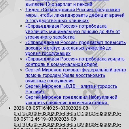
выплате 13-х зарплат и пенсий
Лидер «Справедливой России» предложил
меры, чтобы ликвидировать дефицит врачей
в государственных клиниках
«Справедливая Россия» потребовала
увеличить минимальную пенсию до 40% от
утраченного заработка
«Справедливая Россия» предлагает повысить
доходы и статус школьных учителей до
уровня госслужащих
«Справедливая Россия» потребовала усилить
контроль в коммунальной сфере
Сергей Миронов призвал федеральный центр
помочь городам Урала восстановить
очистные сооружения
Сергей Миронов: «ВДВ – элита и гордость
России!»
Сергей Миронов предложил Набиуллиной
ускорить снижение ключевой ставки
2026-08-05T16:40:25+0300
2026-08-
05T15:00:00+0300
2026-08-05T14:00:04+0300
2026-
08-05T12:45:19+0300
2026-08-
05T10:45:03+0300
2026-08-05T09:30:08+0300
2026-