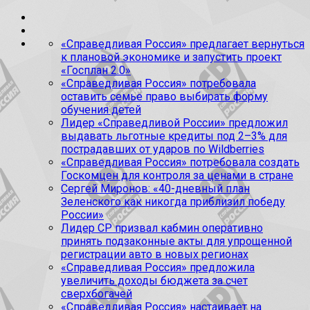
«Справедливая Россия» предлагает вернуться
к плановой экономике и запустить проект
«Госплан 2.0»
«Справедливая Россия» потребовала
оставить семье право выбирать форму
обучения детей
Лидер «Справедливой России» предложил
выдавать льготные кредиты под 2–3% для
пострадавших от ударов по Wildberries
«Справедливая Россия» потребовала создать
Госкомцен для контроля за ценами в стране
Сергей Миронов: «40-дневный план
Зеленского как никогда приблизил победу
России»
Лидер СР призвал кабмин оперативно
принять подзаконные акты для упрощенной
регистрации авто в новых регионах
«Справедливая Россия» предложила
увеличить доходы бюджета за счет
сверхбогачей
«Справедливая Россия» настаивает на