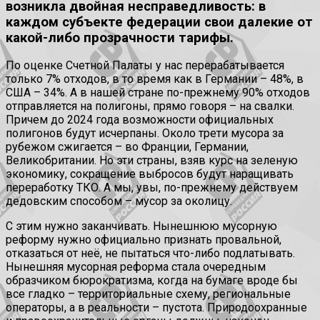
возникла двойная несправедливость: в
каждом субъекте федерации свои далекие от
какой-либо прозрачности тарифы.
По оценке Счетной Палаты у нас перерабатывается
только 7% отходов, в то время как в Германии – 48%, в
США – 34%. А в нашей стране по-прежнему 90% отходов
отправляется на полигоны, прямо говоря – на свалки.
Причем до 2024 года возможности официальных
полигонов будут исчерпаны. Около трети мусора за
рубежом сжигается – во Франции, Германии,
Великобритании. Но эти страны, взяв курс на зеленую
экономику, сокращение выбросов будут наращивать
переработку ТКО. А мы, увы, по-прежнему действуем
дедовским способом – мусор за околицу.
С этим нужно заканчивать. Нынешнюю мусорную
реформу нужно официально признать провальной,
отказаться от неё, не пытаться что-либо подлатывать.
Нынешняя мусорная реформа стала очередным
образчиком бюрократизма, когда на бумаге вроде бы
все гладко – территориальные схему, региональные
операторы, а в реальности – пустота. Природоохранные