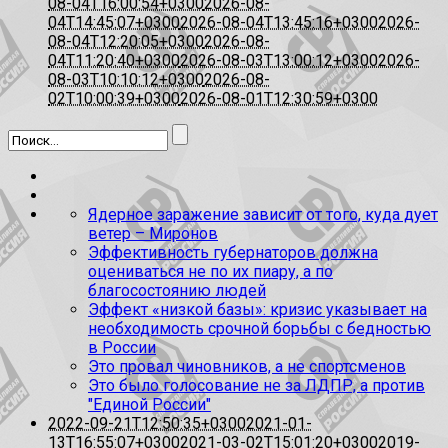
08-04T16:00:54+0300
2026-08-
04T14:45:07+0300
2026-08-04T13:45:16+0300
2026-
08-04T12:20:05+0300
2026-08-
04T11:20:40+0300
2026-08-03T13:00:12+0300
2026-
08-03T10:10:12+0300
2026-08-
02T10:00:39+0300
2026-08-01T12:30:59+0300
Ядерное заражение зависит от того, куда дует
ветер – Миронов
Эффективность губернаторов должна
оцениваться не по их пиару, а по
благосостоянию людей
Эффект «низкой базы»: кризис указывает на
необходимость срочной борьбы с бедностью
в России
Это провал чиновников, а не спортсменов
Это было голосование не за ЛДПР, а против
"Единой России"
2022-09-21T12:50:35+0300
2021-01-
13T16:55:07+0300
2021-03-02T15:01:20+0300
2019-