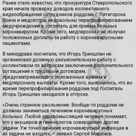
Ранее стало известно, что прокуратура Ставропольского
края начала проверку доводов коллективного
видеообращения сотрудников роддома г. Пятигорска.
Врачи и медсёстры недовольны перепрофилированием
медучреждения в госпиталь для приема больных
коронавирусом. Кроме того, медперсонал не получал
положенные доплаты за работу с коронавирусными
пациентами.
В минздраве посчитали, что Игорь Гриншпан не
организовал должную разъяснительную работу с
коллективом по вопросам заключения дополнительного
соглашения к трудовым договорам,
предусматривающего положенные врачам и
медперсоналу выплаты. Кроме того, выяснилось, что во
время перепрофилирования роддома под госпиталь
Игорь Гриншпан находился в отпуске.
«Очень странное увольнение. Вообще-то роддома не
должны заниматься лечением коронавирусных
больных. Любой здравомыслящий человек понимает,
что у акушеров и гинекологов совершенно другие
задачи. Уж точно лечение коронавирусной инфекции в
их задачи не входят», – заявил Сергей Миронов.