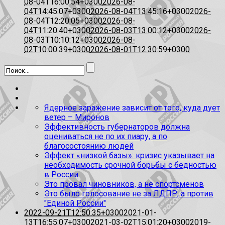
08-04T16:00:54+0300
2026-08-
04T14:45:07+0300
2026-08-04T13:45:16+0300
2026-
08-04T12:20:05+0300
2026-08-
04T11:20:40+0300
2026-08-03T13:00:12+0300
2026-
08-03T10:10:12+0300
2026-08-
02T10:00:39+0300
2026-08-01T12:30:59+0300
Ядерное заражение зависит от того, куда дует
ветер – Миронов
Эффективность губернаторов должна
оцениваться не по их пиару, а по
благосостоянию людей
Эффект «низкой базы»: кризис указывает на
необходимость срочной борьбы с бедностью
в России
Это провал чиновников, а не спортсменов
Это было голосование не за ЛДПР, а против
"Единой России"
2022-09-21T12:50:35+0300
2021-01-
13T16:55:07+0300
2021-03-02T15:01:20+0300
2019-