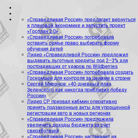
«Справедливая Россия» предлагает вернуться
к плановой экономике и запустить проект
«Госплан 2.0»
«Справедливая Россия» потребовала
оставить семье право выбирать форму
обучения детей
Лидер «Справедливой России» предложил
выдавать льготные кредиты под 2–3% для
пострадавших от ударов по Wildberries
«Справедливая Россия» потребовала создать
Госкомцен для контроля за ценами в стране
Сергей Миронов: «40-дневный план
Зеленского как никогда приблизил победу
России»
Лидер СР призвал кабмин оперативно
принять подзаконные акты для упрощенной
регистрации авто в новых регионах
«Справедливая Россия» предложила
увеличить доходы бюджета за счет
сверхбогачей
«Справедливая Россия» настаивает на