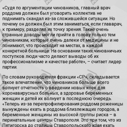
«Судя по аргументации чиновников, главный врач
роддома должен был уговорить коллектив не
поднимать скандал из-за сложившейся ситуации. Но
почему он должен был этим заниматься, если главврач,
к примеру, разделял их точку зрения. Такие очень
странные доводы могли прийти в голову только тем
чиновникам, которые очень далеки от медицины и не
понимают, что происходит на местах, в каждой
конкретной больнице. На основании таких чиновничьих
поступков люди часто делают выводы об их
профессионализме и качестве работе», – считает лидер
партии.
По словам руководителя фракции «СР», складывается
такое впечатление, что чиновников больше всего
волнует отчётность о введении новых коек для
коронавирусных больных, а здоровье беременных
женщин и детей их волнует в последнюю очередь.
«Теперь из-за перепрофилирования роддома роженицы
вынуждены ехать в роддома близлежащих городов, а
беременные женщины из высокой группы риска – в
перинатальные центры Ставрополя. Это при том, что из
Пятигорска до столицы Ставропольского края ехать