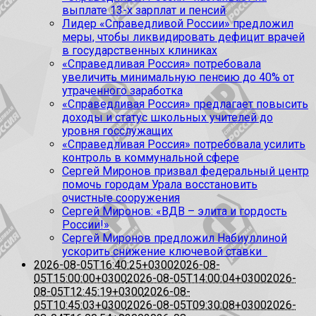
выплате 13-х зарплат и пенсий
Лидер «Справедливой России» предложил
меры, чтобы ликвидировать дефицит врачей
в государственных клиниках
«Справедливая Россия» потребовала
увеличить минимальную пенсию до 40% от
утраченного заработка
«Справедливая Россия» предлагает повысить
доходы и статус школьных учителей до
уровня госслужащих
«Справедливая Россия» потребовала усилить
контроль в коммунальной сфере
Сергей Миронов призвал федеральный центр
помочь городам Урала восстановить
очистные сооружения
Сергей Миронов: «ВДВ – элита и гордость
России!»
Сергей Миронов предложил Набиуллиной
ускорить снижение ключевой ставки
2026-08-05T16:40:25+0300
2026-08-
05T15:00:00+0300
2026-08-05T14:00:04+0300
2026-
08-05T12:45:19+0300
2026-08-
05T10:45:03+0300
2026-08-05T09:30:08+0300
2026-