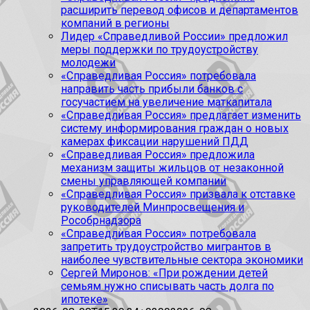
расширить перевод офисов и департаментов
компаний в регионы
Лидер «Справедливой России» предложил
меры поддержки по трудоустройству
молодежи
«Справедливая Россия» потребовала
направить часть прибыли банков с
госучастием на увеличение маткапитала
«Справедливая Россия» предлагает изменить
систему информирования граждан о новых
камерах фиксации нарушений ПДД
«Справедливая Россия» предложила
механизм защиты жильцов от незаконной
смены управляющей компании
«Справедливая Россия» призвала к отставке
руководителей Минпросвещения и
Рособрнадзора
«Справедливая Россия» потребовала
запретить трудоустройство мигрантов в
наиболее чувствительные сектора экономики
Сергей Миронов: «При рождении детей
семьям нужно списывать часть долга по
ипотеке»