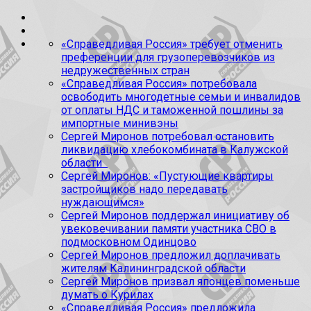
«Справедливая Россия» требует отменить
преференции для грузоперевозчиков из
недружественных стран
«Справедливая Россия» потребовала
освободить многодетные семьи и инвалидов
от оплаты НДС и таможенной пошлины за
импортные минивэны
Сергей Миронов потребовал остановить
ликвидацию хлебокомбината в Калужской
области
Сергей Миронов: «Пустующие квартиры
застройщиков надо передавать
нуждающимся»
Сергей Миронов поддержал инициативу об
увековечивании памяти участника СВО в
подмосковном Одинцово
Сергей Миронов предложил доплачивать
жителям Калининградской области
Сергей Миронов призвал японцев поменьше
думать о Курилах
«Справедливая Россия» предложила