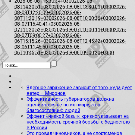
2026-08-08T15:30:34+0300
2026-08-
08T14:20:51+0300
2026-08-08T13:30:01+0300
2026-
08-08T12:20:09+0300
2026-08-
08T11:20:19+0300
2026-08-08T10:00:36+0300
2026-
08-07T15:40:41+0300
2026-08-
07T11:20:52+0300
2026-08-07T10:00:11+0300
2026-
08-07T09:00:27+0300
2026-08-
06T15:15:26+0300
2026-08-06T12:45:42+0300
2026-
08-06T11:45:50+0300
2026-08-
06T10:45:51+0300
2026-08-06T09:00:20+0300
Ядерное заражение зависит от того, куда дует
ветер – Миронов
Эффективность губернаторов должна
оцениваться не по их пиару, а по
благосостоянию людей
Эффект «низкой базы»: кризис указывает на
необходимость срочной борьбы с бедностью
в России
Это провал чиновников, а не спортсменов