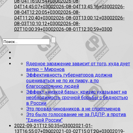
08-04T16:00:54+0300
2026-08-
04T14:45:07+0300
2026-08-04T13:45:16+0300
2026-
08-04T12:20:05+0300
2026-08-
04T11:20:40+0300
2026-08-03T13:00:12+0300
2026-
08-03T10:10:12+0300
2026-08-
02T10:00:39+0300
2026-08-01T12:30:59+0300
Ядерное заражение зависит от того, куда дует
ветер – Миронов
Эффективность губернаторов должна
оцениваться не по их пиару, а по
благосостоянию людей
Эффект «низкой базы»: кризис указывает на
необходимость срочной борьбы с бедностью
в России
Это провал чиновников, а не спортсменов
Это было голосование не за ЛДПР, а против
"Единой России"
2022-09-21T12:50:35+0300
2021-01-
13T16:55:07+0300
2021-03-02T15:01:20+0300
2019-