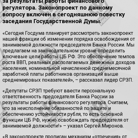
за результаты работы финансового
регулятора. Законопроект по данному
вопросу включен в сегодняшнюю повестку
заседания Государственной Думы.
«Сегодня Госдума планирует рассмотреть законопроект
нашей фракции об изменении порядка освобождения от
занимаемой должности председателя Банка России. Мы
предлагаем на законодательном уровне определить
ключевые цели работы ЦБ РФ. Это обеспечение темпов
роста ВВП, реальных располагаемых денежных доходов
населения, номинальной начисленной среднемесячной
заработной платы работников организаций выше
среднемировых показателей», – рассказал лидер СРЗП.
«Депутаты СРЗП требуют ввести персональную
ответственность председателя Банка России за
результаты работы финансового регулятора. Считаем,
что за неисполнение обязанностей по защите и
обеспечению устойчивости рубля, то есть основной
функции ЦБ РФ, нужно освобождать председателя от
занимаемой должности!» – указал Сергей Миронов.
«В законопроекте прописан механизм «отречения» от