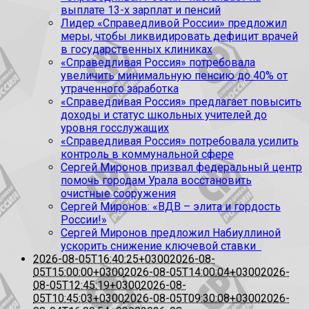
выплате 13-х зарплат и пенсий
Лидер «Справедливой России» предложил
меры, чтобы ликвидировать дефицит врачей
в государственных клиниках
«Справедливая Россия» потребовала
увеличить минимальную пенсию до 40% от
утраченного заработка
«Справедливая Россия» предлагает повысить
доходы и статус школьных учителей до
уровня госслужащих
«Справедливая Россия» потребовала усилить
контроль в коммунальной сфере
Сергей Миронов призвал федеральный центр
помочь городам Урала восстановить
очистные сооружения
Сергей Миронов: «ВДВ – элита и гордость
России!»
Сергей Миронов предложил Набиуллиной
ускорить снижение ключевой ставки
2026-08-05T16:40:25+0300
2026-08-
05T15:00:00+0300
2026-08-05T14:00:04+0300
2026-
08-05T12:45:19+0300
2026-08-
05T10:45:03+0300
2026-08-05T09:30:08+0300
2026-