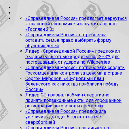
«Справедливая Россия» предлагает вернуться
к плановой экономике и запустить проект
«Госплан 2.0»
«Справедливая Россия» потребовала
оставить семье право выбирать форму
обучения детей
Лидер «Справедливой России» предложил
выдавать льготные кредиты под 2–3% для
пострадавших от ударов по Wildberries
«Справедливая Россия» потребовала создать
Госкомцен для контроля за ценами в стране
Сергей Миронов: «40-дневный план
Зеленского как никогда приблизил победу
России»
Лидер СР призвал кабмин оперативно
принять подзаконные акты для упрощенной
регистрации авто в новых регионах
«Справедливая Россия» предложила
увеличить доходы бюджета за счет
сверхбогачей
«Справедливая Россия» настаивает на