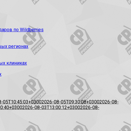
ров по Wildberries
вых регионах
ых клиниках
х
8-05T10:45:03+0300
2026-08-05T09:30:08+0300
2026-08-
20:40+0300
2026-08-03T13:00:12+0300
2026-08-