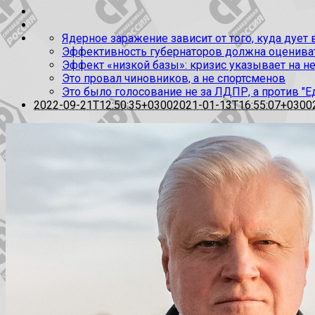
Ядерное заражение зависит от того, куда дует
Эффективность губернаторов должна оценивать
Эффект «низкой базы»: кризис указывает на н
Это провал чиновников, а не спортсменов
Это было голосование не за ЛДПР, а против "Е
2022-09-21T12:50:35+0300
2021-01-13T16:55:07+0300