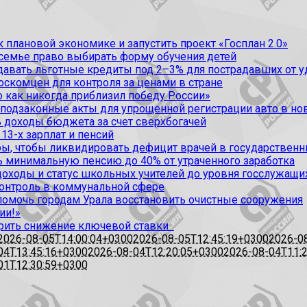
 плановой экономике и запустить проект «Госплан 2.0»
 семье право выбирать форму обучения детей
вать льготные кредиты под 2–3% для пострадавших от уда
оскомцен для контроля за ценами в стране
 как никогда приблизил победу России»
 подзаконные акты для упрощенной регистрации авто в но
 доходы бюджета за счет сверхбогачей
13-х зарплат и пенсий
, чтобы ликвидировать дефицит врачей в государственн
ь минимальную пенсию до 40% от утраченного заработка
доходы и статус школьных учителей до уровня госслужащи
контроль в коммунальной сфере
омочь городам Урала восстановить очистные сооружения
ии!»
рить снижение ключевой ставки
2026-08-05T14:00:04+0300
2026-08-05T12:45:19+0300
2026-0
04T13:45:16+0300
2026-08-04T12:20:05+0300
2026-08-04T11:
01T12:30:59+0300