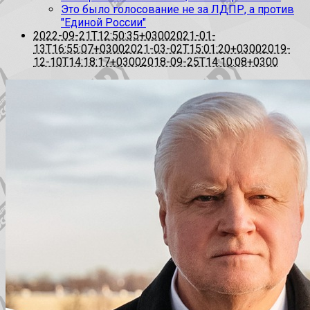
Это было голосование не за ЛДПР, а против
"Единой России"
2022-09-21T12:50:35+0300
2021-01-
13T16:55:07+0300
2021-03-02T15:01:20+0300
2019-
12-10T14:18:17+0300
2018-09-25T14:10:08+0300