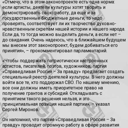
«Отмечу, что в этом законопроекте есть одна норма:
если артисты, деятели культуры хотят творить и
демонстрировать свою работу, да еще и за
государственные бюджетные деньги, то надо
проверять, соответствует ли их творчество духовно-
нравственным скрепам нашей истории и нашего народа.
Если да, то тогда можно выделить деньги, а если нет –
до свидания. Очень надеюсь, что в ближайшем будущем
мы внесем этот законопроект, будем добиваться его
принятия», – прокомментировал парламентарий.
«Чтобы поддержать патриотически настроенных
артистов, писателей, поэтов, художников, партия
«Справедливая Россия – За правду» предлагает создать
специальный реестр деятелей культуры. В него должны
войти все те, кто поддержал СВО. По нашему мнению,
все они должны иметь приоритетное право на
получение грантов и субсидий. Откладывать с
принятием такого решения нельзя, и это
принципиальная позиция нашей партии», – указал
Сергей Миронов.
Он напомнил, что партия «Справедливая Россия – За
правду» проводит огромную работу в сфере развития