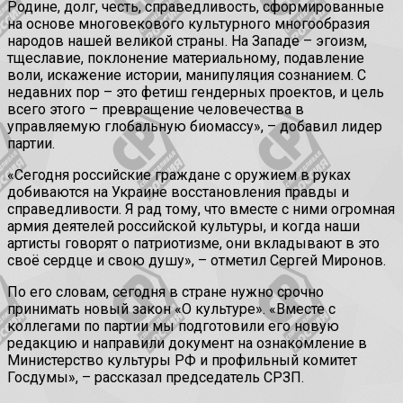
Родине, долг, честь, справедливость, сформированные
на основе многовекового культурного многообразия
народов нашей великой страны. На Западе – эгоизм,
тщеславие, поклонение материальному, подавление
воли, искажение истории, манипуляция сознанием. С
недавних пор – это фетиш гендерных проектов, и цель
всего этого – превращение человечества в
управляемую глобальную биомассу», – добавил лидер
партии.
«Сегодня российские граждане с оружием в руках
добиваются на Украине восстановления правды и
справедливости. Я рад тому, что вместе с ними огромная
армия деятелей российской культуры, и когда наши
артисты говорят о патриотизме, они вкладывают в это
своё сердце и свою душу», – отметил Сергей Миронов.
По его словам, сегодня в стране нужно срочно
принимать новый закон «О культуре». «Вместе с
коллегами по партии мы подготовили его новую
редакцию и направили документ на ознакомление в
Министерство культуры РФ и профильный комитет
Госдумы», – рассказал председатель СРЗП.