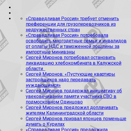
«Справедливая Россия» требует отменить
преференции для грузоперевозчиков из
недружественных стран
«Справедливая Россия» потребовала
освободить многодетные семьи и инвалидов
от оплаты НДС и таможенной пошлины за
импортные минивэны
Сергей Миронов потребовал остановить
ликвидацию хлебокомбината в Калужской
области
Сергей Миронов: «Пустующие квартиры
застройщиков надо передавать
нуждающимся»
Сергей Миронов поддержал инициативу об
увековечивании памяти участника СВО в
подмосковном Одинцово
Сергей Миронов предложил доплачивать
жителям Калининградской области
Сергей Миронов призвал японцев поменьше
думать о Курилах
«Справедливая Россия» предложила