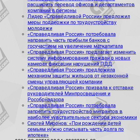
расширить перевод офисов и департаментов
компаний в регионы
Лидер «Справедливой России» предложил
меры поддержки по трудоустройству
молодежи
«Справедливая Россия» потребовала
направить часть прибыли банков с
госучастием на увеличение маткапитала
«Справедливая Россия» предлагает изменить
систему информирования граждан о новых
камерах фиксации нарушений ПДД
«Справедливая Россия» предложила
механизм защиты жильцов от незаконной
смены управляющей компании
«Справедливая Россия» призвала к отставке
руководителей Минпросвещения и
Рособрнадзора
«Справедливая Россия» потребовала
запретить трудоустройство мигрантов в
наиболее чувствительные сектора экономики
Сергей Миронов: «При рождении детей
семьям нужно списывать часть долга по
ипотеке»