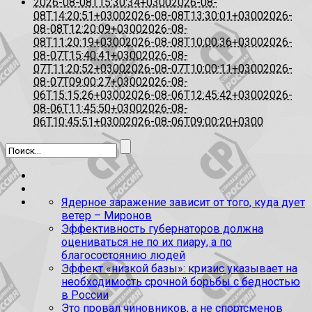
2026-08-08T15:30:34+0300
2026-08-
08T14:20:51+0300
2026-08-08T13:30:01+0300
2026-
08-08T12:20:09+0300
2026-08-
08T11:20:19+0300
2026-08-08T10:00:36+0300
2026-
08-07T15:40:41+0300
2026-08-
07T11:20:52+0300
2026-08-07T10:00:11+0300
2026-
08-07T09:00:27+0300
2026-08-
06T15:15:26+0300
2026-08-06T12:45:42+0300
2026-
08-06T11:45:50+0300
2026-08-
06T10:45:51+0300
2026-08-06T09:00:20+0300
Ядерное заражение зависит от того, куда дует
ветер – Миронов
Эффективность губернаторов должна
оцениваться не по их пиару, а по
благосостоянию людей
Эффект «низкой базы»: кризис указывает на
необходимость срочной борьбы с бедностью
в России
Это провал чиновников, а не спортсменов