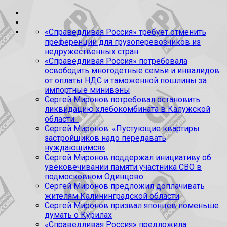
«Справедливая Россия» требует отменить
преференции для грузоперевозчиков из
недружественных стран
«Справедливая Россия» потребовала
освободить многодетные семьи и инвалидов
от оплаты НДС и таможенной пошлины за
импортные минивэны
Сергей Миронов потребовал остановить
ликвидацию хлебокомбината в Калужской
области
Сергей Миронов: «Пустующие квартиры
застройщиков надо передавать
нуждающимся»
Сергей Миронов поддержал инициативу об
увековечивании памяти участника СВО в
подмосковном Одинцово
Сергей Миронов предложил доплачивать
жителям Калининградской области
Сергей Миронов призвал японцев поменьше
думать о Курилах
«Справедливая Россия» предложила