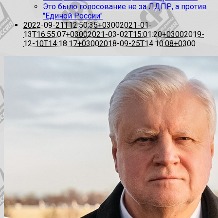
Это было голосование не за ЛДПР, а против
"Единой России"
2022-09-21T12:50:35+0300
2021-01-
13T16:55:07+0300
2021-03-02T15:01:20+0300
2019-
12-10T14:18:17+0300
2018-09-25T14:10:08+0300