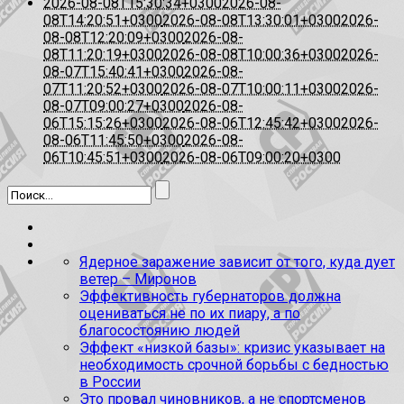
2026-08-08T15:30:34+0300
2026-08-
08T14:20:51+0300
2026-08-08T13:30:01+0300
2026-
08-08T12:20:09+0300
2026-08-
08T11:20:19+0300
2026-08-08T10:00:36+0300
2026-
08-07T15:40:41+0300
2026-08-
07T11:20:52+0300
2026-08-07T10:00:11+0300
2026-
08-07T09:00:27+0300
2026-08-
06T15:15:26+0300
2026-08-06T12:45:42+0300
2026-
08-06T11:45:50+0300
2026-08-
06T10:45:51+0300
2026-08-06T09:00:20+0300
Ядерное заражение зависит от того, куда дует
ветер – Миронов
Эффективность губернаторов должна
оцениваться не по их пиару, а по
благосостоянию людей
Эффект «низкой базы»: кризис указывает на
необходимость срочной борьбы с бедностью
в России
Это провал чиновников, а не спортсменов