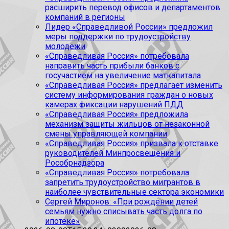
расширить перевод офисов и департаментов
компаний в регионы
Лидер «Справедливой России» предложил
меры поддержки по трудоустройству
молодежи
«Справедливая Россия» потребовала
направить часть прибыли банков с
госучастием на увеличение маткапитала
«Справедливая Россия» предлагает изменить
систему информирования граждан о новых
камерах фиксации нарушений ПДД
«Справедливая Россия» предложила
механизм защиты жильцов от незаконной
смены управляющей компании
«Справедливая Россия» призвала к отставке
руководителей Минпросвещения и
Рособрнадзора
«Справедливая Россия» потребовала
запретить трудоустройство мигрантов в
наиболее чувствительные сектора экономики
Сергей Миронов: «При рождении детей
семьям нужно списывать часть долга по
ипотеке»