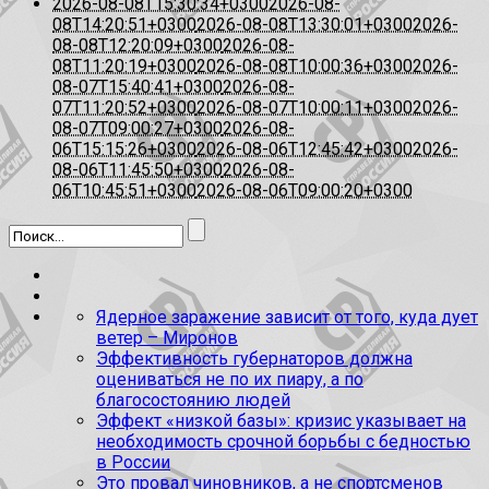
2026-08-08T15:30:34+0300
2026-08-
08T14:20:51+0300
2026-08-08T13:30:01+0300
2026-
08-08T12:20:09+0300
2026-08-
08T11:20:19+0300
2026-08-08T10:00:36+0300
2026-
08-07T15:40:41+0300
2026-08-
07T11:20:52+0300
2026-08-07T10:00:11+0300
2026-
08-07T09:00:27+0300
2026-08-
06T15:15:26+0300
2026-08-06T12:45:42+0300
2026-
08-06T11:45:50+0300
2026-08-
06T10:45:51+0300
2026-08-06T09:00:20+0300
Ядерное заражение зависит от того, куда дует
ветер – Миронов
Эффективность губернаторов должна
оцениваться не по их пиару, а по
благосостоянию людей
Эффект «низкой базы»: кризис указывает на
необходимость срочной борьбы с бедностью
в России
Это провал чиновников, а не спортсменов