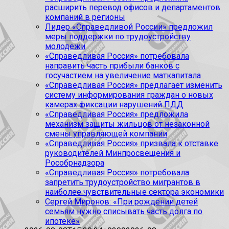
расширить перевод офисов и департаментов
компаний в регионы
Лидер «Справедливой России» предложил
меры поддержки по трудоустройству
молодежи
«Справедливая Россия» потребовала
направить часть прибыли банков с
госучастием на увеличение маткапитала
«Справедливая Россия» предлагает изменить
систему информирования граждан о новых
камерах фиксации нарушений ПДД
«Справедливая Россия» предложила
механизм защиты жильцов от незаконной
смены управляющей компании
«Справедливая Россия» призвала к отставке
руководителей Минпросвещения и
Рособрнадзора
«Справедливая Россия» потребовала
запретить трудоустройство мигрантов в
наиболее чувствительные сектора экономики
Сергей Миронов: «При рождении детей
семьям нужно списывать часть долга по
ипотеке»