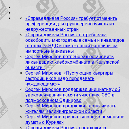
«Справедливая Россия» требует отменить
преференции для грузоперевозчиков из
недружественных стран
«Справедливая Россия» потребовала
освободить многодетные семьи и инвалидов
от оплаты НДС и таможенной пошлины за
импортные минивэны
Сергей Миронов потребовал остановить
ликвидацию хлебокомбината в Калужской
области
Сергей Миронов: «Пустующие квартиры
застройщиков надо передавать
нуждающимся»
Сергей Миронов поддержал инициативу об
увековечивании памяти участника СВО в
подмосковном Одинцово
Сергей Миронов предложил доплачивать
жителям Калининградской области
Сергей Миронов призвал японцев поменьше
думать о Курилах
«Справедливая Россия» предложила