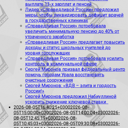
выплате 13-х зарплат и пенсий
Лидер «Справедливой России» предложил
меры, чтобы ликвидировать дефицит врачей
в государственных клиниках
«Справедливая Россия» потребовала
увеличить минимальную пенсию до 40% от
утраченного заработка
«Справедливая Россия» предлагает повысить
доходы и статус школьных учителей до
уровня госслужащих
«Справедливая Россия» потребовала усилить
контроль в коммунальной сфере
Сергей Миронов призвал федеральный центр
помочь городам Урала восстановить
очистные сооружения
Сергей Миронов: «ВДВ – элита и гордость
России!»
Сергей Миронов предложил Набиуллиной
ускорить снижение ключевой ставки
2026-08-05T16:40:25+0300
2026-08-
05T15:00:00+0300
2026-08-05T14:00:04+0300
2026-
08-05T12:45:19+0300
2026-08-
05T10:45:03+0300
2026-08-05T09:30:08+0300
2026-