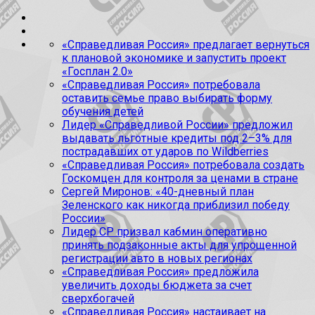
«Справедливая Россия» предлагает вернуться
к плановой экономике и запустить проект
«Госплан 2.0»
«Справедливая Россия» потребовала
оставить семье право выбирать форму
обучения детей
Лидер «Справедливой России» предложил
выдавать льготные кредиты под 2–3% для
пострадавших от ударов по Wildberries
«Справедливая Россия» потребовала создать
Госкомцен для контроля за ценами в стране
Сергей Миронов: «40-дневный план
Зеленского как никогда приблизил победу
России»
Лидер СР призвал кабмин оперативно
принять подзаконные акты для упрощенной
регистрации авто в новых регионах
«Справедливая Россия» предложила
увеличить доходы бюджета за счет
сверхбогачей
«Справедливая Россия» настаивает на