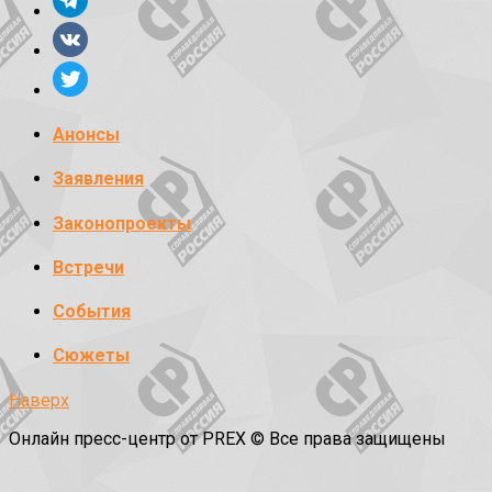
Анонсы
Заявления
Законопроекты
Встречи
События
Сюжеты
Наверх
Онлайн пресс-центр от PREX © Все права защищены