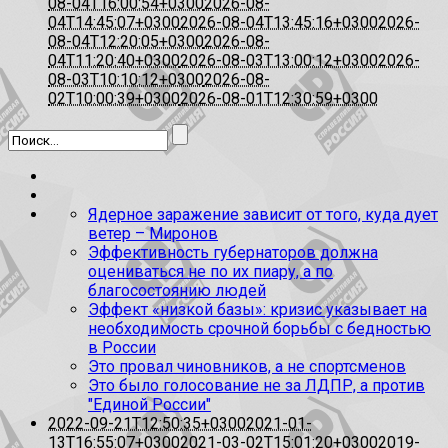
08-04T16:00:54+0300
2026-08-
04T14:45:07+0300
2026-08-04T13:45:16+0300
2026-
08-04T12:20:05+0300
2026-08-
04T11:20:40+0300
2026-08-03T13:00:12+0300
2026-
08-03T10:10:12+0300
2026-08-
02T10:00:39+0300
2026-08-01T12:30:59+0300
Ядерное заражение зависит от того, куда дует
ветер – Миронов
Эффективность губернаторов должна
оцениваться не по их пиару, а по
благосостоянию людей
Эффект «низкой базы»: кризис указывает на
необходимость срочной борьбы с бедностью
в России
Это провал чиновников, а не спортсменов
Это было голосование не за ЛДПР, а против
"Единой России"
2022-09-21T12:50:35+0300
2021-01-
13T16:55:07+0300
2021-03-02T15:01:20+0300
2019-