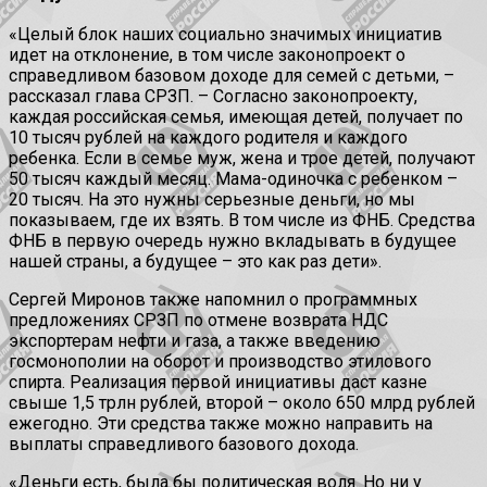
«Целый блок наших социально значимых инициатив
идет на отклонение, в том числе законопроект о
справедливом базовом доходе для семей с детьми, –
рассказал глава СРЗП. – Согласно законопроекту,
каждая российская семья, имеющая детей, получает по
10 тысяч рублей на каждого родителя и каждого
ребенка. Если в семье муж, жена и трое детей, получают
50 тысяч каждый месяц. Мама-одиночка с ребенком –
20 тысяч. На это нужны серьезные деньги, но мы
показываем, где их взять. В том числе из ФНБ. Средства
ФНБ в первую очередь нужно вкладывать в будущее
нашей страны, а будущее – это как раз дети».
Сергей Миронов также напомнил о программных
предложениях СРЗП по отмене возврата НДС
экспортерам нефти и газа, а также введению
госмонополии на оборот и производство этилового
спирта. Реализация первой инициативы даст казне
свыше 1,5 трлн рублей, второй – около 650 млрд рублей
ежегодно. Эти средства также можно направить на
выплаты справедливого базового дохода.
«Деньги есть, была бы политическая воля. Но ни у