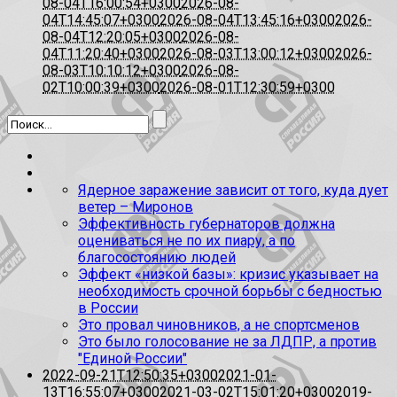
08-04T16:00:54+0300
2026-08-
04T14:45:07+0300
2026-08-04T13:45:16+0300
2026-
08-04T12:20:05+0300
2026-08-
04T11:20:40+0300
2026-08-03T13:00:12+0300
2026-
08-03T10:10:12+0300
2026-08-
02T10:00:39+0300
2026-08-01T12:30:59+0300
Ядерное заражение зависит от того, куда дует
ветер – Миронов
Эффективность губернаторов должна
оцениваться не по их пиару, а по
благосостоянию людей
Эффект «низкой базы»: кризис указывает на
необходимость срочной борьбы с бедностью
в России
Это провал чиновников, а не спортсменов
Это было голосование не за ЛДПР, а против
"Единой России"
2022-09-21T12:50:35+0300
2021-01-
13T16:55:07+0300
2021-03-02T15:01:20+0300
2019-