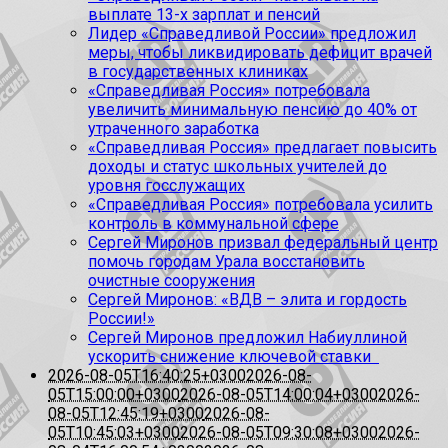
выплате 13-х зарплат и пенсий
Лидер «Справедливой России» предложил
меры, чтобы ликвидировать дефицит врачей
в государственных клиниках
«Справедливая Россия» потребовала
увеличить минимальную пенсию до 40% от
утраченного заработка
«Справедливая Россия» предлагает повысить
доходы и статус школьных учителей до
уровня госслужащих
«Справедливая Россия» потребовала усилить
контроль в коммунальной сфере
Сергей Миронов призвал федеральный центр
помочь городам Урала восстановить
очистные сооружения
Сергей Миронов: «ВДВ – элита и гордость
России!»
Сергей Миронов предложил Набиуллиной
ускорить снижение ключевой ставки
2026-08-05T16:40:25+0300
2026-08-
05T15:00:00+0300
2026-08-05T14:00:04+0300
2026-
08-05T12:45:19+0300
2026-08-
05T10:45:03+0300
2026-08-05T09:30:08+0300
2026-