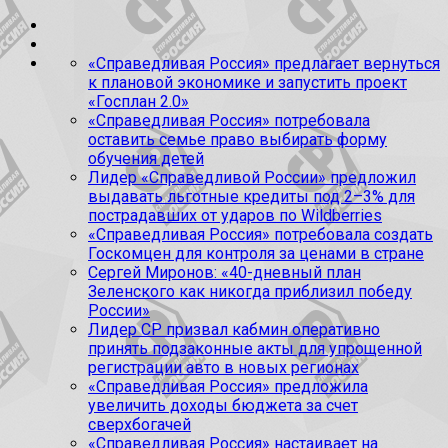
«Справедливая Россия» предлагает вернуться
к плановой экономике и запустить проект
«Госплан 2.0»
«Справедливая Россия» потребовала
оставить семье право выбирать форму
обучения детей
Лидер «Справедливой России» предложил
выдавать льготные кредиты под 2–3% для
пострадавших от ударов по Wildberries
«Справедливая Россия» потребовала создать
Госкомцен для контроля за ценами в стране
Сергей Миронов: «40-дневный план
Зеленского как никогда приблизил победу
России»
Лидер СР призвал кабмин оперативно
принять подзаконные акты для упрощенной
регистрации авто в новых регионах
«Справедливая Россия» предложила
увеличить доходы бюджета за счет
сверхбогачей
«Справедливая Россия» настаивает на