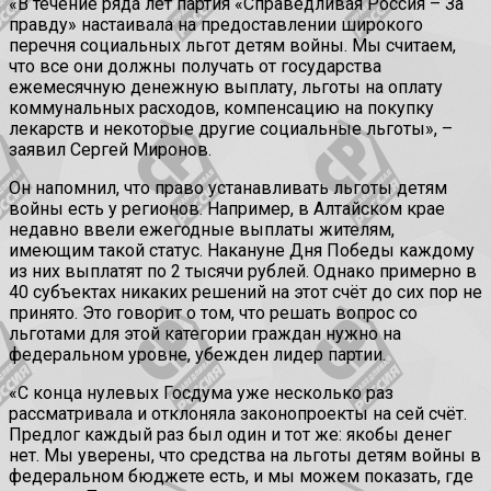
«В течение ряда лет партия «Справедливая Россия – За
правду» настаивала на предоставлении широкого
перечня социальных льгот детям войны. Мы считаем,
что все они должны получать от государства
ежемесячную денежную выплату, льготы на оплату
коммунальных расходов, компенсацию на покупку
лекарств и некоторые другие социальные льготы», –
заявил Сергей Миронов.
Он напомнил, что право устанавливать льготы детям
войны есть у регионов. Например, в Алтайском крае
недавно ввели ежегодные выплаты жителям,
имеющим такой статус. Накануне Дня Победы каждому
из них выплатят по 2 тысячи рублей. Однако примерно в
40 субъектах никаких решений на этот счёт до сих пор не
принято. Это говорит о том, что решать вопрос со
льготами для этой категории граждан нужно на
федеральном уровне, убежден лидер партии.
«С конца нулевых Госдума уже несколько раз
рассматривала и отклоняла законопроекты на сей счёт.
Предлог каждый раз был один и тот же: якобы денег
нет. Мы уверены, что средства на льготы детям войны в
федеральном бюджете есть, и мы можем показать, где