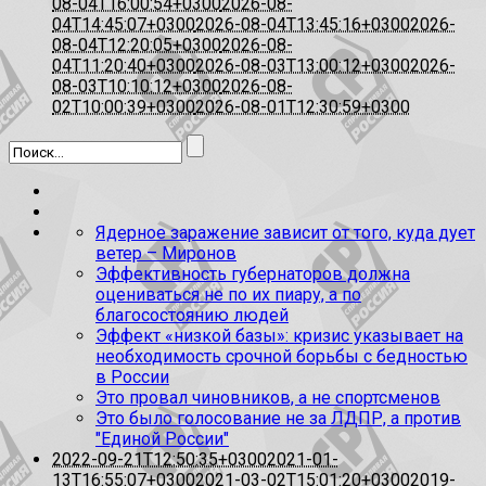
08-04T16:00:54+0300
2026-08-
04T14:45:07+0300
2026-08-04T13:45:16+0300
2026-
08-04T12:20:05+0300
2026-08-
04T11:20:40+0300
2026-08-03T13:00:12+0300
2026-
08-03T10:10:12+0300
2026-08-
02T10:00:39+0300
2026-08-01T12:30:59+0300
Ядерное заражение зависит от того, куда дует
ветер – Миронов
Эффективность губернаторов должна
оцениваться не по их пиару, а по
благосостоянию людей
Эффект «низкой базы»: кризис указывает на
необходимость срочной борьбы с бедностью
в России
Это провал чиновников, а не спортсменов
Это было голосование не за ЛДПР, а против
"Единой России"
2022-09-21T12:50:35+0300
2021-01-
13T16:55:07+0300
2021-03-02T15:01:20+0300
2019-