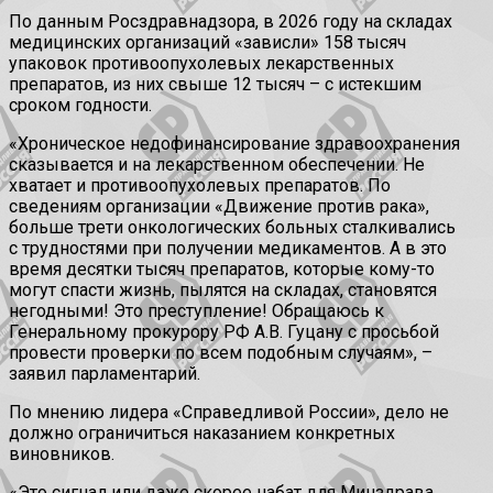
По данным Росздравнадзора, в 2026 году на складах
медицинских организаций «зависли» 158 тысяч
упаковок противоопухолевых лекарственных
препаратов, из них свыше 12 тысяч – с истекшим
сроком годности.
«Хроническое недофинансирование здравоохранения
сказывается и на лекарственном обеспечении. Не
хватает и противоопухолевых препаратов. По
сведениям организации «Движение против рака»,
больше трети онкологических больных сталкивались
с трудностями при получении медикаментов. А в это
время десятки тысяч препаратов, которые кому-то
могут спасти жизнь, пылятся на складах, становятся
негодными! Это преступление! Обращаюсь к
Генеральному прокурору РФ А.В. Гуцану с просьбой
провести проверки по всем подобным случаям», –
заявил парламентарий.
По мнению лидера «Справедливой России», дело не
должно ограничиться наказанием конкретных
виновников.
«Это сигнал или даже скорее набат для Минздрава,