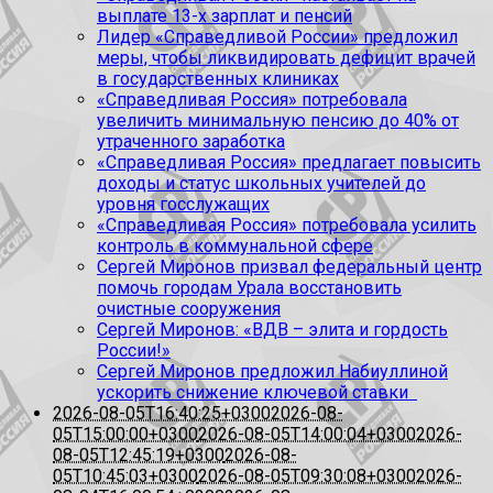
выплате 13-х зарплат и пенсий
Лидер «Справедливой России» предложил
меры, чтобы ликвидировать дефицит врачей
в государственных клиниках
«Справедливая Россия» потребовала
увеличить минимальную пенсию до 40% от
утраченного заработка
«Справедливая Россия» предлагает повысить
доходы и статус школьных учителей до
уровня госслужащих
«Справедливая Россия» потребовала усилить
контроль в коммунальной сфере
Сергей Миронов призвал федеральный центр
помочь городам Урала восстановить
очистные сооружения
Сергей Миронов: «ВДВ – элита и гордость
России!»
Сергей Миронов предложил Набиуллиной
ускорить снижение ключевой ставки
2026-08-05T16:40:25+0300
2026-08-
05T15:00:00+0300
2026-08-05T14:00:04+0300
2026-
08-05T12:45:19+0300
2026-08-
05T10:45:03+0300
2026-08-05T09:30:08+0300
2026-