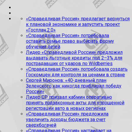
«Справедливая Россия» предлагает вернуться
к плановой экономике и запустить проект
«Госплан 2.0»
«Справедливая Россия» потребовала
оставить семье право выбирать форму
обучения детей
Лидер «Справедливой России» предложил
выдавать льготные кредиты под 2–3% для
пострадавших от ударов по Wildberries
«Справедливая Россия» потребовала создать
Госкомцен для контроля за ценами в стране
Сергей Миронов: «40-дневный план
Зеленского как никогда приблизил победу
России»
Лидер СР призвал кабмин оперативно
принять подзаконные акты для упрощенной
регистрации авто в новых регионах
«Справедливая Россия» предложила
увеличить доходы бюджета за счет
сверхбогачей
«Справедливая Россия» настаивает на