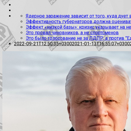
Ядерное заражение зависит от того, куда дует
Эффективность губернаторов должна оценивать
Эффект «низкой базы»: кризис указывает на н
Это провал чиновников, а не спортсменов
Это было голосование не за ЛДПР, а против "Е
2022-09-21T12:50:35+0300
2021-01-13T16:55:07+0300