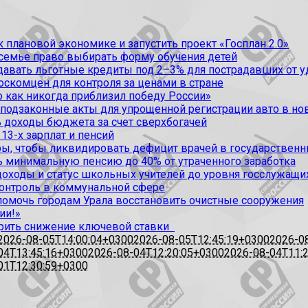
 плановой экономике и запустить проект «Госплан 2.0»
 семье право выбирать форму обучения детей
вать льготные кредиты под 2–3% для пострадавших от уда
оскомцен для контроля за ценами в стране
 как никогда приблизил победу России»
 подзаконные акты для упрощенной регистрации авто в но
 доходы бюджета за счет сверхбогачей
13-х зарплат и пенсий
, чтобы ликвидировать дефицит врачей в государственн
ь минимальную пенсию до 40% от утраченного заработка
доходы и статус школьных учителей до уровня госслужащи
контроль в коммунальной сфере
омочь городам Урала восстановить очистные сооружения
ии!»
рить снижение ключевой ставки
2026-08-05T14:00:04+0300
2026-08-05T12:45:19+0300
2026-0
04T13:45:16+0300
2026-08-04T12:20:05+0300
2026-08-04T11:
01T12:30:59+0300