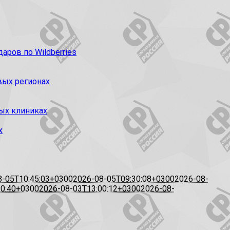
ров по Wildberries
вых регионах
ых клиниках
х
8-05T10:45:03+0300
2026-08-05T09:30:08+0300
2026-08-
20:40+0300
2026-08-03T13:00:12+0300
2026-08-