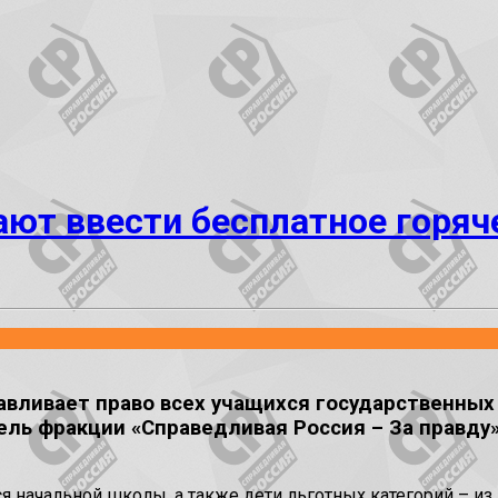
ют ввести бесплатное горяче
авливает право всех учащихся государственных
тель фракции «Справедливая Россия – За правд
я начальной школы, а также дети льготных категорий – из