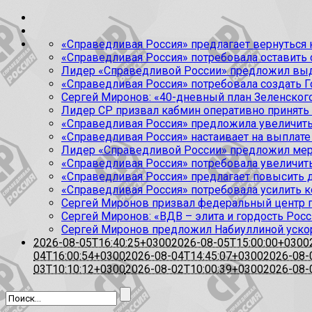
«Справедливая Россия» предлагает вернуться к
«Справедливая Россия» потребовала оставить
Лидер «Справедливой России» предложил выда
«Справедливая Россия» потребовала создать Г
Сергей Миронов: «40-дневный план Зеленского
Лидер СР призвал кабмин оперативно принять
«Справедливая Россия» предложила увеличить
«Справедливая Россия» настаивает на выплате 
Лидер «Справедливой России» предложил меры
«Справедливая Россия» потребовала увеличит
«Справедливая Россия» предлагает повысить 
«Справедливая Россия» потребовала усилить 
Сергей Миронов призвал федеральный центр п
Сергей Миронов: «ВДВ – элита и гордость Росс
Сергей Миронов предложил Набиуллиной уско
2026-08-05T16:40:25+0300
2026-08-05T15:00:00+0300
04T16:00:54+0300
2026-08-04T14:45:07+0300
2026-08-
03T10:10:12+0300
2026-08-02T10:00:39+0300
2026-08-