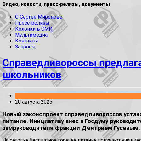
Видео, новости, пресс-релизы, документы
О Сергее Миронове
Пресс-релизы
Колонки в СМИ
Мультимедиа
Контакты
Запросы
Справедливороссы предлага
школьников
Законопроекты
20 августа 2025
Новый законопроект справедливороссов устан
питание. Инициативу внес в Госдуму руководи
замруководителя фракции Дмитрием Гусевым.
На сегодня бесплатное горячее питание получают учащиес