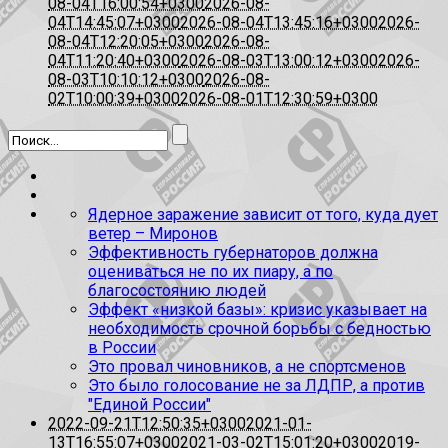
08-04T16:00:54+0300
2026-08-
04T14:45:07+0300
2026-08-04T13:45:16+0300
2026-
08-04T12:20:05+0300
2026-08-
04T11:20:40+0300
2026-08-03T13:00:12+0300
2026-
08-03T10:10:12+0300
2026-08-
02T10:00:39+0300
2026-08-01T12:30:59+0300
Ядерное заражение зависит от того, куда дует
ветер – Миронов
Эффективность губернаторов должна
оцениваться не по их пиару, а по
благосостоянию людей
Эффект «низкой базы»: кризис указывает на
необходимость срочной борьбы с бедностью
в России
Это провал чиновников, а не спортсменов
Это было голосование не за ЛДПР, а против
"Единой России"
2022-09-21T12:50:35+0300
2021-01-
13T16:55:07+0300
2021-03-02T15:01:20+0300
2019-