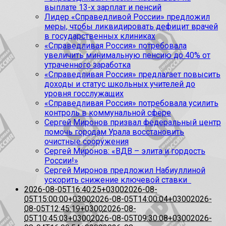
выплате 13-х зарплат и пенсий
Лидер «Справедливой России» предложил
меры, чтобы ликвидировать дефицит врачей
в государственных клиниках
«Справедливая Россия» потребовала
увеличить минимальную пенсию до 40% от
утраченного заработка
«Справедливая Россия» предлагает повысить
доходы и статус школьных учителей до
уровня госслужащих
«Справедливая Россия» потребовала усилить
контроль в коммунальной сфере
Сергей Миронов призвал федеральный центр
помочь городам Урала восстановить
очистные сооружения
Сергей Миронов: «ВДВ – элита и гордость
России!»
Сергей Миронов предложил Набиуллиной
ускорить снижение ключевой ставки
2026-08-05T16:40:25+0300
2026-08-
05T15:00:00+0300
2026-08-05T14:00:04+0300
2026-
08-05T12:45:19+0300
2026-08-
05T10:45:03+0300
2026-08-05T09:30:08+0300
2026-