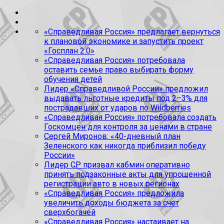
«Справедливая Россия» предлагает вернуться
к плановой экономике и запустить проект
«Госплан 2.0»
«Справедливая Россия» потребовала
оставить семье право выбирать форму
обучения детей
Лидер «Справедливой России» предложил
выдавать льготные кредиты под 2–3% для
пострадавших от ударов по Wildberries
«Справедливая Россия» потребовала создать
Госкомцен для контроля за ценами в стране
Сергей Миронов: «40-дневный план
Зеленского как никогда приблизил победу
России»
Лидер СР призвал кабмин оперативно
принять подзаконные акты для упрощенной
регистрации авто в новых регионах
«Справедливая Россия» предложила
увеличить доходы бюджета за счет
сверхбогачей
«Справедливая Россия» настаивает на