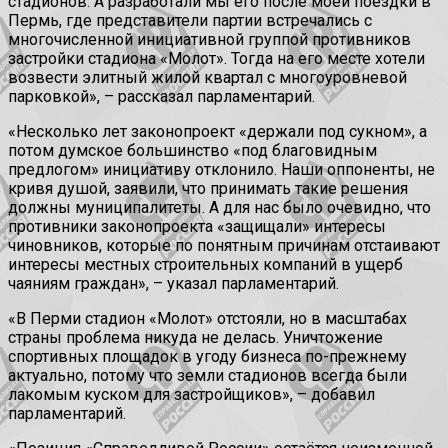
стадионов. А разработали мы его после моей поездки в
Пермь, где представители партии встречались с
многочисленной инициативной группой противников
застройки стадиона «Молот». Тогда на его месте хотели
возвести элитный жилой квартал с многоуровневой
парковкой», – рассказал парламентарий.
«Несколько лет законопроект «держали под сукном», а
потом думское большинство «под благовидным
предлогом» инициативу отклонило. Наши оппоненты, не
кривя душой, заявили, что принимать такие решения
должны муниципалитеты. А для нас было очевидно, что
противники законопроекта «защищали» интересы
чиновников, которые по понятным причинам отстаивают
интересы местных строительных компаний в ущерб
чаяниям граждан», – указал парламентарий.
«В Перми стадион «Молот» отстояли, но в масштабах
страны проблема никуда не делась. Уничтожение
спортивных площадок в угоду бизнеса по-прежнему
актуально, потому что земли стадионов всегда были
лакомым куском для застройщиков», – добавил
парламентарий.