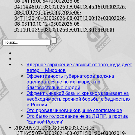
08-04T16:00:54+0300
2026-08-
04T14:45:07+0300
2026-08-04T13:45:16+0300
2026-
08-04T12:20:05+0300
2026-08-
04T11:20:40+0300
2026-08-03T13:00:12+0300
2026-
08-03T10:10:12+0300
2026-08-
02T10:00:39+0300
2026-08-01T12:30:59+0300
Ядерное заражение зависит от того, куда дует
ветер – Миронов
Эффективность губернаторов должна
оцениваться не по их пиару, а по
благосостоянию людей
Эффект «низкой базы»: кризис указывает на
необходимость срочной борьбы с бедностью
в России
Это провал чиновников, а не спортсменов
Это было голосование не за ЛДПР, а против
"Единой России"
2022-09-21T12:50:35+0300
2021-01-
13T16:55:07+0300
2021-03-02T15:01:20+0300
2019-