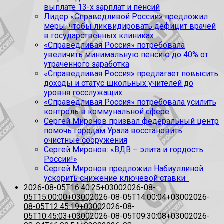
выплате 13-х зарплат и пенсий
Лидер «Справедливой России» предложил
меры, чтобы ликвидировать дефицит врачей
в государственных клиниках
«Справедливая Россия» потребовала
увеличить минимальную пенсию до 40% от
утраченного заработка
«Справедливая Россия» предлагает повысить
доходы и статус школьных учителей до
уровня госслужащих
«Справедливая Россия» потребовала усилить
контроль в коммунальной сфере
Сергей Миронов призвал федеральный центр
помочь городам Урала восстановить
очистные сооружения
Сергей Миронов: «ВДВ – элита и гордость
России!»
Сергей Миронов предложил Набиуллиной
ускорить снижение ключевой ставки
2026-08-05T16:40:25+0300
2026-08-
05T15:00:00+0300
2026-08-05T14:00:04+0300
2026-
08-05T12:45:19+0300
2026-08-
05T10:45:03+0300
2026-08-05T09:30:08+0300
2026-