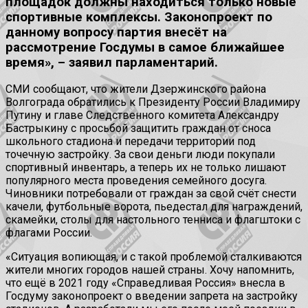
площадок должны находиться только новые
спортивные комплексы. Законопроект по
данному вопросу партия внесёт на
рассмотрение Госдумы в самое ближайшее
время», – заявил парламентарий.
СМИ сообщают, что жители Дзержинского района
Волгограда обратились к Президенту России Владимиру
Путину и главе Следственного комитета Александру
Бастрыкину с просьбой защитить граждан от сноса
школьного стадиона и передачи территории под
точечную застройку. За свои деньги люди покупали
спортивный инвентарь, а теперь их не только лишают
популярного места проведения семейного досуга.
Чиновники потребовали от граждан за свой счёт снести
качели, футбольные ворота, пьедестал для награждений,
скамейки, столы для настольного тенниса и флагштоки с
флагами России.
«Ситуация вопиющая, и с такой проблемой сталкиваются
жители многих городов нашей страны. Хочу напомнить,
что ещё в 2021 году «Справедливая Россия» внесла в
Госдуму законопроект о введении запрета на застройку