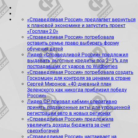
«Справедливая Россия» предлагает вернуться
к плановой экономике и запустить проект
«Госплан 2.0»
«Справедливая Россия» потребовала
оставить семье право выбирать форму
обучения детей
Лидер «Справедливой России» предложил
выдавать льготные кредиты под 2–3% для
пострадавших от ударов по Wildberries
«Справедливая Россия» потребовала создать
Госкомцен для контроля за ценами в стране
Сергей Миронов: «40-дневный план
Зеленского как никогда приблизил победу
России»
Лидер СР призвал кабмин оперативно
принять подзаконные акты для упрощенной
регистрации авто в новых регионах
«Справедливая Россия» предложила
увеличить доходы бюджета за счет
сверхбогачей
«Справедливая Россия» настаивает на