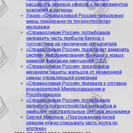
расширить перевод офисов и департаментов
компаний в регионы
Лидер «Справедливой России» предложил
меры поддержки по трудоустройству
молодежи
«Справедливая Россия» потребовала
направить часть прибыли банков с
госучастием на увеличение маткапитала
«Справедливая Россия» предлагает изменить
систему информирования граждан о новых
камерах фиксации нарушений ПДД
«Справедливая Россия» предложила
механизм защиты жильцов от незаконной
смены управляющей компании
«Справедливая Россия» призвала к отставке
руководителей Минпросвещения и
Рособрнадзора
«Справедливая Россия» потребовала
запретить трудоустройство мигрантов в
наиболее чувствительные сектора экономики
Сергей Миронов: «При рождении детей
семьям нужно списывать часть долга по
ипотеке»