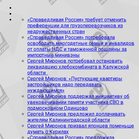
«Справедливая Россия» требует отменить
преференции для грузоперевозчиков из
недружественных стран
«Справедливая Россия» потребовала
освободить многодетные семьи и инвалидов
от оплаты НДС и таможенной пошлины за
импортные минивэны
Сергей Миронов потребовал остановить
ликвидацию хлебокомбината в Калужской
области
Сергей Миронов: «Пустующие квартиры
застройщиков надо передавать
нуждающимся»
Сергей Миронов поддержал инициативу об
увековечивании памяти участника СВО в
подмосковном Одинцово
Сергей Миронов предложил доплачивать
жителям Калининградской области
Сергей Миронов призвал японцев поменьше
думать о Курилах
«Справедливая Россия» предложила