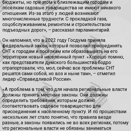
бюджеты, но при этом к близлежащим городам и
посёлкам садовые товарищества не имеют никакого
отношения. Из-за этого у людей возникают
многочисленные трудности. С прокладкой газа,
соцобслуживанием, ремонтом и строительством
подъездных дорог», – рассказал парламентарий.
Он напомнил, что в 2022 году Госдума приняла
федеральный закон, который позволил присоединять
СНТ к городам и посёлкам или образовывать на его
территории новый населенный пункт. «Хорошо помню,
как представители думского большинства бодро
отрапортовали, что, мол, сейчас все проблемы СНТ
решатся сами собой, но воз и ныне там», – отметил
лидер «Справедливой России».
«А проблема в том, что для начала региональные власти
должны принять местные законы. Они должны
определить требования, которым должно
соответствовать садовое товарищество для
присоединения к населенному пункту. И по прошествии
нескольких лет стало понятно, что правила везде
разные, а законы появились не во всех регионах, потому
что региональные власти не обязаны заниматься