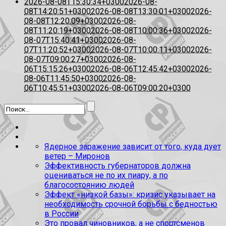
2026-08-08T15:30:34+0300
2026-08-
08T14:20:51+0300
2026-08-08T13:30:01+0300
2026-
08-08T12:20:09+0300
2026-08-
08T11:20:19+0300
2026-08-08T10:00:36+0300
2026-
08-07T15:40:41+0300
2026-08-
07T11:20:52+0300
2026-08-07T10:00:11+0300
2026-
08-07T09:00:27+0300
2026-08-
06T15:15:26+0300
2026-08-06T12:45:42+0300
2026-
08-06T11:45:50+0300
2026-08-
06T10:45:51+0300
2026-08-06T09:00:20+0300
Ядерное заражение зависит от того, куда дует
ветер – Миронов
Эффективность губернаторов должна
оцениваться не по их пиару, а по
благосостоянию людей
Эффект «низкой базы»: кризис указывает на
необходимость срочной борьбы с бедностью
в России
Это провал чиновников, а не спортсменов