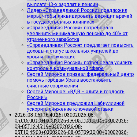
выплате 13-х зарплат и пенсий
Лидер «Справедливой России» предложил
меры, чтобы ликвидировать дефицит врачей
в государственных клиниках
«Справедливая Россия» потребовала
увеличить минимальную пенсию до 40% от
утраченного заработка
«Справедливая Россия» предлагает повысить
доходы и статус школьных учителей до
уровня госслужащих
«Справедливая Россия» потребовала усилить
контроль в коммунальной сфере
Сергей Миронов призвал федеральный центр
помочь городам Урала восстановить
очистные сооружения
Сергей Миронов: «ВДВ – элита и гордость
России!»
Сергей Миронов предложил Набиуллиной
ускорить снижение ключевой ставки
2026-08-05T16:40:25+0300
2026-08-
05T15:00:00+0300
2026-08-05T14:00:04+0300
2026-
08-05T12:45:19+0300
2026-08-
05T10:45:03+0300
2026-08-05T09:30:08+0300
2026-