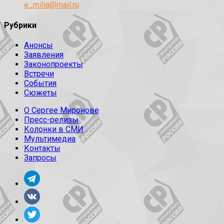
e_milia@mail.ru
Рубрики
Анонсы
Заявления
Законопроекты
Встречи
События
Сюжеты
О Сергее Миронове
Пресс-релизы
Колонки в СМИ
Мультимедиа
Контакты
Запросы