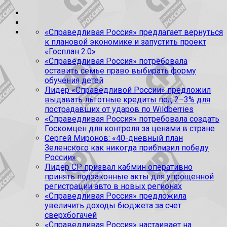
«Справедливая Россия» предлагает вернуться
к плановой экономике и запустить проект
«Госплан 2.0»
«Справедливая Россия» потребовала
оставить семье право выбирать форму
обучения детей
Лидер «Справедливой России» предложил
выдавать льготные кредиты под 2–3% для
пострадавших от ударов по Wildberries
«Справедливая Россия» потребовала создать
Госкомцен для контроля за ценами в стране
Сергей Миронов: «40-дневный план
Зеленского как никогда приблизил победу
России»
Лидер СР призвал кабмин оперативно
принять подзаконные акты для упрощенной
регистрации авто в новых регионах
«Справедливая Россия» предложила
увеличить доходы бюджета за счет
сверхбогачей
«Справедливая Россия» настаивает на