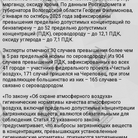
марганцу, оксиду хрома. По данным Росгидромета и
губернатора Вологодской области Георгия Филимонова,
с января по октябрь 2025 года зафиксированы
превышения предельно допустимых концентраций по
бензапирену – до 52 предельно допустимых
концентраций (ПДК), сероводороду – до 12,1 ПДК,
оксиду углерода – до 7,1 ПДК.
Эксперты отмечают 30 случаев превышения более чем
в 5 раз предельной нормы по сероводороду. Из 904
случаев превышений ПДК, зафиксированных во всех
41 городе – участнике федерального проекта «Чистый
воздух», 171 случай пришелся на Череповец, при этом
подавляющее большинство из них – 165 случаев –
связано с сероводородом.
«По закону «Об охране атмосферного воздуха»
гигиенические нормативы качества атмосферного
воздуха, включая предельно допустимые концентрации
загрязняющих веществ, являются обязательными для
соблюдения. Статья 12 указанного закона
предусматривает, что выбросы загрязняющих веществ
в концентрациях, превышающих установленные
гигиенические нормативы, признаются загрязнением