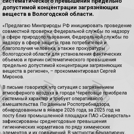
систематического превышения предельно
допустимой концентрации загрязняющих
веществ в Вологодской области.
«Предлагаю Минприроды РФ инициировать проведение
совместной проверки Федеральной службы по надзору
в сфере природопользования, Федеральной службы по
надзору в сфере защиты прав потребителей и
благополучия человека, а также прокуратуры
Вологодской области для установления фактических
объемов и причин систематического превышения
предельно допустимой концентрации загрязняющих
веществ в регионе», – прокомментировал Сергей
Миронов.
В письме говорится, что ситуация с загрязнением
атмосферного воздуха в городе Череповце приобрела
системный характер и требует оперативного
вмешательства. По данным Роспотребнадзора,
обнародованным в январе 2026 года, за 2025 год на
посту близ промышленной площадки ПАО «Северсталь»
зафиксированы среднегодовые превышения
гигиенических нормативов по ряду химических
элементов и их соединений. В частности, бензапирену,