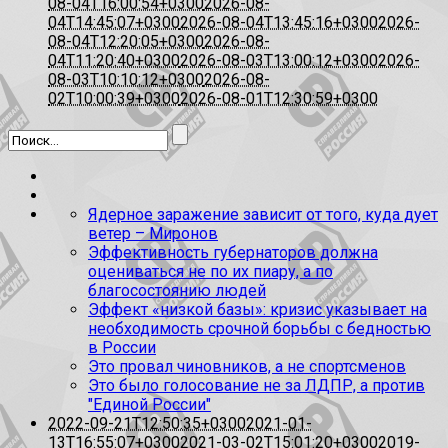
08-04T16:00:54+0300
2026-08-
04T14:45:07+0300
2026-08-04T13:45:16+0300
2026-
08-04T12:20:05+0300
2026-08-
04T11:20:40+0300
2026-08-03T13:00:12+0300
2026-
08-03T10:10:12+0300
2026-08-
02T10:00:39+0300
2026-08-01T12:30:59+0300
Ядерное заражение зависит от того, куда дует
ветер – Миронов
Эффективность губернаторов должна
оцениваться не по их пиару, а по
благосостоянию людей
Эффект «низкой базы»: кризис указывает на
необходимость срочной борьбы с бедностью
в России
Это провал чиновников, а не спортсменов
Это было голосование не за ЛДПР, а против
"Единой России"
2022-09-21T12:50:35+0300
2021-01-
13T16:55:07+0300
2021-03-02T15:01:20+0300
2019-