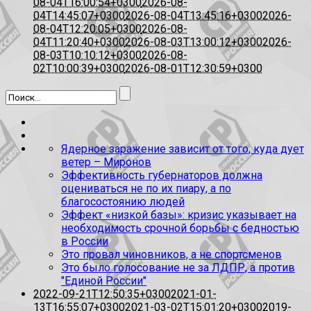
08-04T16:00:54+0300
2026-08-
04T14:45:07+0300
2026-08-04T13:45:16+0300
2026-
08-04T12:20:05+0300
2026-08-
04T11:20:40+0300
2026-08-03T13:00:12+0300
2026-
08-03T10:10:12+0300
2026-08-
02T10:00:39+0300
2026-08-01T12:30:59+0300
Ядерное заражение зависит от того, куда дует
ветер – Миронов
Эффективность губернаторов должна
оцениваться не по их пиару, а по
благосостоянию людей
Эффект «низкой базы»: кризис указывает на
необходимость срочной борьбы с бедностью
в России
Это провал чиновников, а не спортсменов
Это было голосование не за ЛДПР, а против
"Единой России"
2022-09-21T12:50:35+0300
2021-01-
13T16:55:07+0300
2021-03-02T15:01:20+0300
2019-