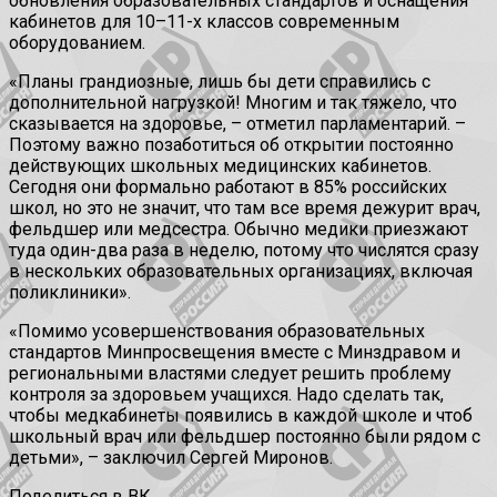
обновления образовательных стандартов и оснащения
кабинетов для 10–11-х классов современным
оборудованием.
«Планы грандиозные, лишь бы дети справились с
дополнительной нагрузкой! Многим и так тяжело, что
сказывается на здоровье, – отметил парламентарий. –
Поэтому важно позаботиться об открытии постоянно
действующих школьных медицинских кабинетов.
Сегодня они формально работают в 85% российских
школ, но это не значит, что там все время дежурит врач,
фельдшер или медсестра. Обычно медики приезжают
туда один-два раза в неделю, потому что числятся сразу
в нескольких образовательных организациях, включая
поликлиники».
«Помимо усовершенствования образовательных
стандартов Минпросвещения вместе с Минздравом и
региональными властями следует решить проблему
контроля за здоровьем учащихся. Надо сделать так,
чтобы медкабинеты появились в каждой школе и чтоб
школьный врач или фельдшер постоянно были рядом с
детьми», – заключил Сергей Миронов.
Поделиться в ВК