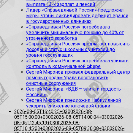
выплате 13-х зарплат и пенсий
Лидер «Справедливой России» предложил
меры, чтобы ликвидировать дефицит врачей
в государственных клиниках
«Справедливая Россия» потребовала
увеличить минимальную пенсию до 40% от
утраченного заработка
«Справедливая Россия» предлагает повысить
доходы и статус школьных учителей до
уровня госслужащих
«Справедливая Россия» потребовала усилить
контроль в коммунальной сфере
Сергей Миронов призвал федеральный центр
помочь городам Урала восстановить
очистные сооружения
Сергей Миронов: «ВДВ – элита и гордость
России!»
Сергей Миронов предложил Набиуллиной
ускорить снижение ключевой ставки
2026-08-05T16:40:25+0300
2026-08-
05T15:00:00+0300
2026-08-05T14:00:04+0300
2026-
08-05T12:45:19+0300
2026-08-
05T10:45:03+0300
2026-08-05T09:30:08+0300
2026-