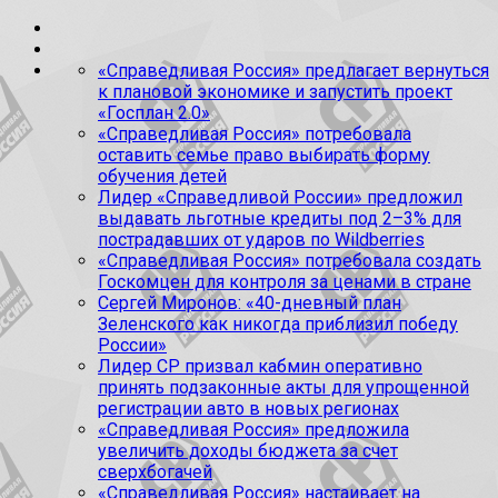
«Справедливая Россия» предлагает вернуться
к плановой экономике и запустить проект
«Госплан 2.0»
«Справедливая Россия» потребовала
оставить семье право выбирать форму
обучения детей
Лидер «Справедливой России» предложил
выдавать льготные кредиты под 2–3% для
пострадавших от ударов по Wildberries
«Справедливая Россия» потребовала создать
Госкомцен для контроля за ценами в стране
Сергей Миронов: «40-дневный план
Зеленского как никогда приблизил победу
России»
Лидер СР призвал кабмин оперативно
принять подзаконные акты для упрощенной
регистрации авто в новых регионах
«Справедливая Россия» предложила
увеличить доходы бюджета за счет
сверхбогачей
«Справедливая Россия» настаивает на