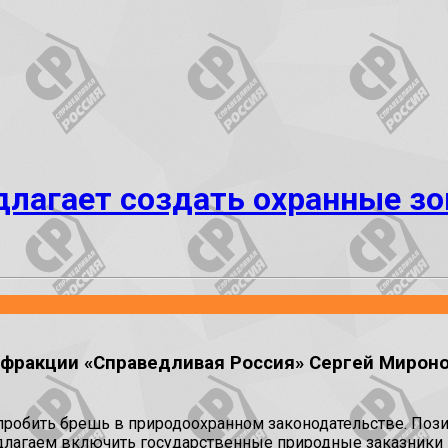
длагает создать охранные з
ракции «Справедливая Россия» Сергей Миронов
робить брешь в природоохранном законодательстве. Позиц
длагаем включить государственные природные заказники в