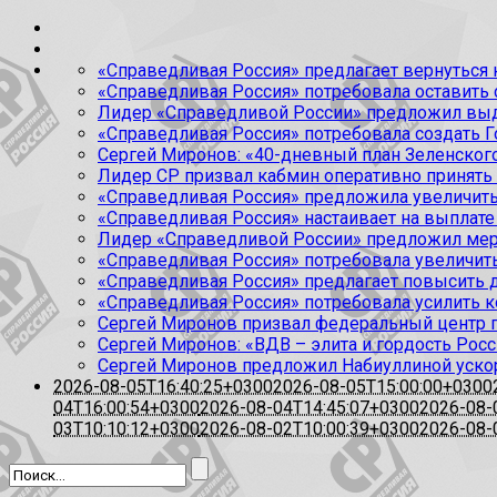
«Справедливая Россия» предлагает вернуться к
«Справедливая Россия» потребовала оставить
Лидер «Справедливой России» предложил выда
«Справедливая Россия» потребовала создать Г
Сергей Миронов: «40-дневный план Зеленского
Лидер СР призвал кабмин оперативно принять
«Справедливая Россия» предложила увеличить
«Справедливая Россия» настаивает на выплате 
Лидер «Справедливой России» предложил меры
«Справедливая Россия» потребовала увеличит
«Справедливая Россия» предлагает повысить 
«Справедливая Россия» потребовала усилить 
Сергей Миронов призвал федеральный центр п
Сергей Миронов: «ВДВ – элита и гордость Росс
Сергей Миронов предложил Набиуллиной уско
2026-08-05T16:40:25+0300
2026-08-05T15:00:00+0300
04T16:00:54+0300
2026-08-04T14:45:07+0300
2026-08-
03T10:10:12+0300
2026-08-02T10:00:39+0300
2026-08-