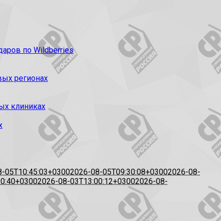
ров по Wildberries
вых регионах
ых клиниках
х
8-05T10:45:03+0300
2026-08-05T09:30:08+0300
2026-08-
20:40+0300
2026-08-03T13:00:12+0300
2026-08-