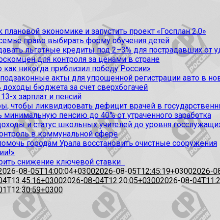
 плановой экономике и запустить проект «Госплан 2.0»
 семье право выбирать форму обучения детей
вать льготные кредиты под 2–3% для пострадавших от уда
оскомцен для контроля за ценами в стране
 как никогда приблизил победу России»
 подзаконные акты для упрощенной регистрации авто в но
 доходы бюджета за счет сверхбогачей
13-х зарплат и пенсий
, чтобы ликвидировать дефицит врачей в государственн
ь минимальную пенсию до 40% от утраченного заработка
доходы и статус школьных учителей до уровня госслужащи
контроль в коммунальной сфере
омочь городам Урала восстановить очистные сооружения
ии!»
рить снижение ключевой ставки
2026-08-05T14:00:04+0300
2026-08-05T12:45:19+0300
2026-0
04T13:45:16+0300
2026-08-04T12:20:05+0300
2026-08-04T11:
01T12:30:59+0300