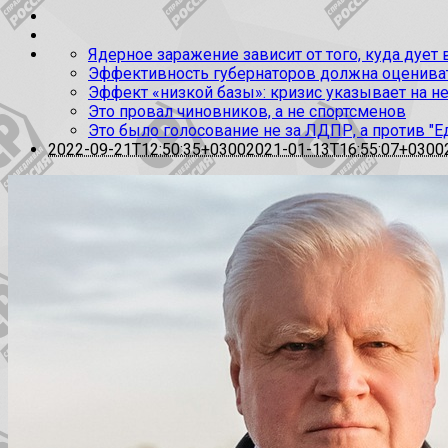
Ядерное заражение зависит от того, куда дует
Эффективность губернаторов должна оценивать
Эффект «низкой базы»: кризис указывает на н
Это провал чиновников, а не спортсменов
Это было голосование не за ЛДПР, а против "Е
2022-09-21T12:50:35+0300
2021-01-13T16:55:07+0300