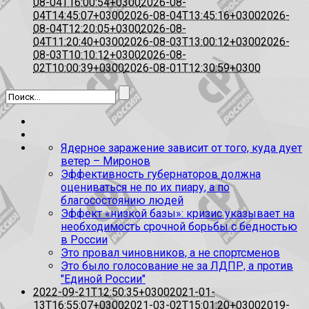
08-04T16:00:54+0300
2026-08-
04T14:45:07+0300
2026-08-04T13:45:16+0300
2026-
08-04T12:20:05+0300
2026-08-
04T11:20:40+0300
2026-08-03T13:00:12+0300
2026-
08-03T10:10:12+0300
2026-08-
02T10:00:39+0300
2026-08-01T12:30:59+0300
Ядерное заражение зависит от того, куда дует
ветер – Миронов
Эффективность губернаторов должна
оцениваться не по их пиару, а по
благосостоянию людей
Эффект «низкой базы»: кризис указывает на
необходимость срочной борьбы с бедностью
в России
Это провал чиновников, а не спортсменов
Это было голосование не за ЛДПР, а против
"Единой России"
2022-09-21T12:50:35+0300
2021-01-
13T16:55:07+0300
2021-03-02T15:01:20+0300
2019-