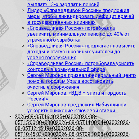
выплате 13-х зарплат и пенсий
Лидер «Справедливой России» предложил
меры, чтобы ликвидировать дефицит врачей
в государственных клиниках
«Справедливая Россия» потребовала
увеличить минимальную пенсию до 40% от
утраченного заработка
«Справедливая Россия» предлагает повысить
доходы и статус школьных учителей до
уровня госслужащих
«Справедливая Россия» потребовала усилить
контроль в коммунальной сфере
Сергей Миронов призвал федеральный центр
помочь городам Урала восстановить
очистные сооружения
Сергей Миронов: «ВДВ – элита и гордость
России!»
Сергей Миронов предложил Набиуллиной
ускорить снижение ключевой ставки
2026-08-05T16:40:25+0300
2026-08-
05T15:00:00+0300
2026-08-05T14:00:04+0300
2026-
08-05T12:45:19+0300
2026-08-
05T10:45:03+0300
2026-08-05T09:30:08+0300
2026-