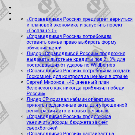
«Справедливая Россия» предлагает вернуться
к плановой экономике и запустить проект
«Госплан 2.0»
«Справедливая Россия» потребовала
оставить семье право выбирать форму
обучения детей
Лидер «Справедливой России» предложил
выдавать льготные кредиты под 2–3% для
пострадавших от ударов по Wildberries
«Справедливая Россия» потребовала создать
Госкомцен для контроля за ценами в стране
Сергей Миронов: «40-дневный план
Зеленского как никогда приблизил победу
России»
Лидер СР призвал кабмин оперативно
принять подзаконные акты для упрощенной
регистрации авто в новых регионах
«Справедливая Россия» предложила
увеличить доходы бюджета за счет
сверхбогачей
«Справедливая Россия» настаивает на