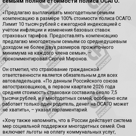
семьям полной стоимости полиса ОСАГО.
«Предлагаю выплачивать многодетным семьям
компенсацию в размере 100% стоимости полиса ОСАГО.
Лимит 10 тысяч рублей с ежегодной индексацией с
учётом инфляции и изменения базовых ставок
страховых тарифов. Предоставлять компенсацию
предлагаю многодетным семьям со среднедушевым
доходом не более двух размеров прожиточного
минимума на каждого члена семьи», –
прокомментировал Сергей Миронов.
Он отметил, что страхование гражданской
ответственности является обязательным для всех
автовладельцев. «По данным Российского союза
автостраховщиков, в первом квартале 2026 года
средняя стоимость страховки составила около 7,5
тысячи рублей, и у многодетных семей, особенно если
работает только один родитель, денег на ОСАГО может
не хватить», – указал парламентарий.
«Хочу также напомнить, что в России действует система
мер социальной поддержки многодетных семей. Она
включает льготы на оплату коммунальных услуг,