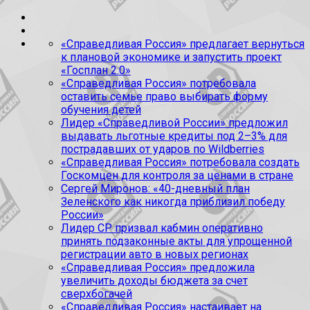
«Справедливая Россия» предлагает вернуться
к плановой экономике и запустить проект
«Госплан 2.0»
«Справедливая Россия» потребовала
оставить семье право выбирать форму
обучения детей
Лидер «Справедливой России» предложил
выдавать льготные кредиты под 2–3% для
пострадавших от ударов по Wildberries
«Справедливая Россия» потребовала создать
Госкомцен для контроля за ценами в стране
Сергей Миронов: «40-дневный план
Зеленского как никогда приблизил победу
России»
Лидер СР призвал кабмин оперативно
принять подзаконные акты для упрощенной
регистрации авто в новых регионах
«Справедливая Россия» предложила
увеличить доходы бюджета за счет
сверхбогачей
«Справедливая Россия» настаивает на