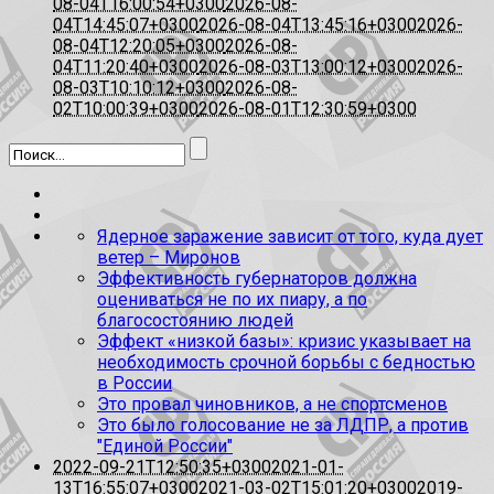
08-04T16:00:54+0300
2026-08-
04T14:45:07+0300
2026-08-04T13:45:16+0300
2026-
08-04T12:20:05+0300
2026-08-
04T11:20:40+0300
2026-08-03T13:00:12+0300
2026-
08-03T10:10:12+0300
2026-08-
02T10:00:39+0300
2026-08-01T12:30:59+0300
Ядерное заражение зависит от того, куда дует
ветер – Миронов
Эффективность губернаторов должна
оцениваться не по их пиару, а по
благосостоянию людей
Эффект «низкой базы»: кризис указывает на
необходимость срочной борьбы с бедностью
в России
Это провал чиновников, а не спортсменов
Это было голосование не за ЛДПР, а против
"Единой России"
2022-09-21T12:50:35+0300
2021-01-
13T16:55:07+0300
2021-03-02T15:01:20+0300
2019-