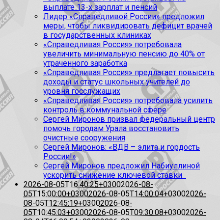
выплате 13-х зарплат и пенсий
Лидер «Справедливой России» предложил
меры, чтобы ликвидировать дефицит врачей
в государственных клиниках
«Справедливая Россия» потребовала
увеличить минимальную пенсию до 40% от
утраченного заработка
«Справедливая Россия» предлагает повысить
доходы и статус школьных учителей до
уровня госслужащих
«Справедливая Россия» потребовала усилить
контроль в коммунальной сфере
Сергей Миронов призвал федеральный центр
помочь городам Урала восстановить
очистные сооружения
Сергей Миронов: «ВДВ – элита и гордость
России!»
Сергей Миронов предложил Набиуллиной
ускорить снижение ключевой ставки
2026-08-05T16:40:25+0300
2026-08-
05T15:00:00+0300
2026-08-05T14:00:04+0300
2026-
08-05T12:45:19+0300
2026-08-
05T10:45:03+0300
2026-08-05T09:30:08+0300
2026-