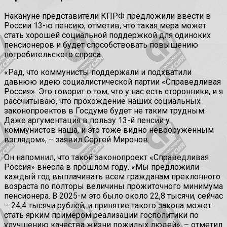
Накануне представители КПРФ предложили ввести в
России 13-ю пенсию, отметив, что такая мера может
стать хорошей социальной поддержкой для одиноких
пенсионеров и будет способствовать повышению
потребительского спроса.
«Рад, что коммунисты поддержали и подхватили
давнюю идею социалистической партии «Справедливая
Россия». Это говорит о том, что у нас есть сторонники, и я
рассчитываю, что прохождение наших социальных
законопроектов в Госдуме будет не таким трудным.
Даже аргументация в пользу 13-й пенсии у
коммунистов наша, и это тоже видно невооружённым
взглядом», – заявил Сергей Миронов.
Он напомнил, что такой законопроект «Справедливая
Россия» внесла в прошлом году. «Мы предложили
каждый год выплачивать всем гражданам преклонного
возраста по полторы величины прожиточного минимума
пенсионера. В 2025-м это было около 22,8 тысячи, сейчас
– 24,4 тысячи рублей, и принятие такого закона может
стать ярким примером реализации госполитики по
улучшению качества жизни пожилых людей», – отметил