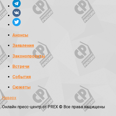
Анонсы
Заявления
Законопроекты
Встречи
События
Сюжеты
Наверх
Онлайн пресс-центр от PREX © Все права защищены