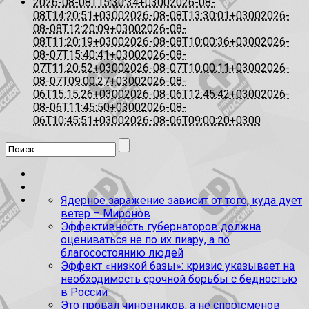
2026-08-08T15:30:34+0300
2026-08-
08T14:20:51+0300
2026-08-08T13:30:01+0300
2026-
08-08T12:20:09+0300
2026-08-
08T11:20:19+0300
2026-08-08T10:00:36+0300
2026-
08-07T15:40:41+0300
2026-08-
07T11:20:52+0300
2026-08-07T10:00:11+0300
2026-
08-07T09:00:27+0300
2026-08-
06T15:15:26+0300
2026-08-06T12:45:42+0300
2026-
08-06T11:45:50+0300
2026-08-
06T10:45:51+0300
2026-08-06T09:00:20+0300
Ядерное заражение зависит от того, куда дует
ветер – Миронов
Эффективность губернаторов должна
оцениваться не по их пиару, а по
благосостоянию людей
Эффект «низкой базы»: кризис указывает на
необходимость срочной борьбы с бедностью
в России
Это провал чиновников, а не спортсменов