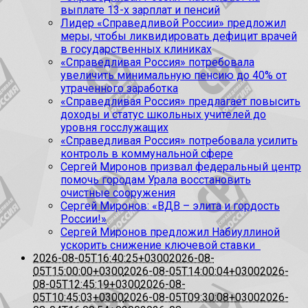
выплате 13-х зарплат и пенсий
Лидер «Справедливой России» предложил
меры, чтобы ликвидировать дефицит врачей
в государственных клиниках
«Справедливая Россия» потребовала
увеличить минимальную пенсию до 40% от
утраченного заработка
«Справедливая Россия» предлагает повысить
доходы и статус школьных учителей до
уровня госслужащих
«Справедливая Россия» потребовала усилить
контроль в коммунальной сфере
Сергей Миронов призвал федеральный центр
помочь городам Урала восстановить
очистные сооружения
Сергей Миронов: «ВДВ – элита и гордость
России!»
Сергей Миронов предложил Набиуллиной
ускорить снижение ключевой ставки
2026-08-05T16:40:25+0300
2026-08-
05T15:00:00+0300
2026-08-05T14:00:04+0300
2026-
08-05T12:45:19+0300
2026-08-
05T10:45:03+0300
2026-08-05T09:30:08+0300
2026-