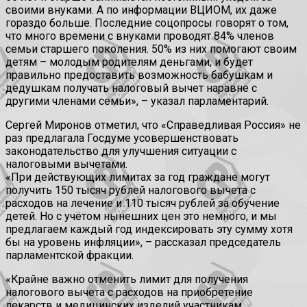
своими внуками. А по информации ВЦИОМ, их даже
гораздо больше. Последние соцопросы говорят о том,
что много времени с внуками проводят 84% членов
семьи старшего поколения. 50% из них помогают своим
детям – молодым родителям деньгами, и будет
правильно предоставить возможность бабушкам и
дедушкам получать налоговый вычет наравне с
другими членами семьи», – указал парламентарий.
Сергей Миронов отметил, что «Справедливая Россия» не
раз предлагала Госдуме усовершенствовать
законодательство для улучшения ситуации с
налоговыми вычетами.
«При действующих лимитах за год граждане могут
получить 150 тысяч рублей налогового вычета с
расходов на лечение и 110 тысяч рублей за обучение
детей. Но с учётом нынешних цен это немного, и мы
предлагаем каждый год индексировать эту сумму хотя
бы на уровень инфляции», – рассказал председатель
парламентской фракции.
«Крайне важно отменить лимит для получения
налогового вычета с расходов на приобретение
лекарств и медицинских изделий участникам