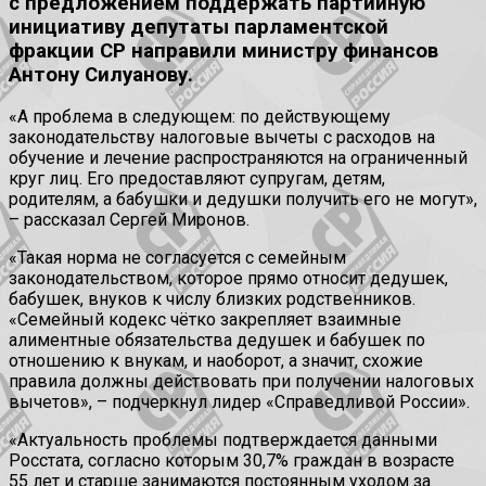
с предложением поддержать партийную
инициативу депутаты парламентской
фракции СР направили министру финансов
Антону Силуанову.
«А проблема в следующем: по действующему
законодательству налоговые вычеты с расходов на
обучение и лечение распространяются на ограниченный
круг лиц. Его предоставляют супругам, детям,
родителям, а бабушки и дедушки получить его не могут»,
– рассказал Сергей Миронов.
«Такая норма не согласуется с семейным
законодательством, которое прямо относит дедушек,
бабушек, внуков к числу близких родственников.
«Семейный кодекс чётко закрепляет взаимные
алиментные обязательства дедушек и бабушек по
отношению к внукам, и наоборот, а значит, схожие
правила должны действовать при получении налоговых
вычетов», – подчеркнул лидер «Справедливой России».
«Актуальность проблемы подтверждается данными
Росстата, согласно которым 30,7% граждан в возрасте
55 лет и старше занимаются постоянным уходом за