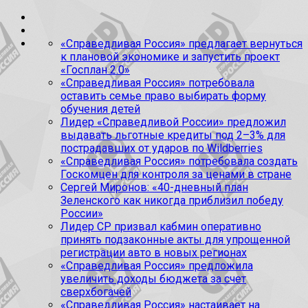
«Справедливая Россия» предлагает вернуться
к плановой экономике и запустить проект
«Госплан 2.0»
«Справедливая Россия» потребовала
оставить семье право выбирать форму
обучения детей
Лидер «Справедливой России» предложил
выдавать льготные кредиты под 2–3% для
пострадавших от ударов по Wildberries
«Справедливая Россия» потребовала создать
Госкомцен для контроля за ценами в стране
Сергей Миронов: «40-дневный план
Зеленского как никогда приблизил победу
России»
Лидер СР призвал кабмин оперативно
принять подзаконные акты для упрощенной
регистрации авто в новых регионах
«Справедливая Россия» предложила
увеличить доходы бюджета за счет
сверхбогачей
«Справедливая Россия» настаивает на