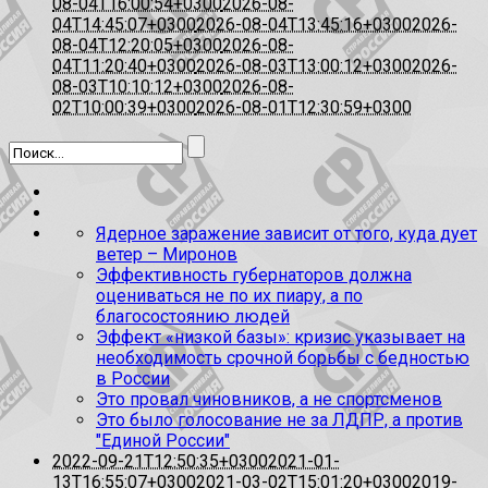
08-04T16:00:54+0300
2026-08-
04T14:45:07+0300
2026-08-04T13:45:16+0300
2026-
08-04T12:20:05+0300
2026-08-
04T11:20:40+0300
2026-08-03T13:00:12+0300
2026-
08-03T10:10:12+0300
2026-08-
02T10:00:39+0300
2026-08-01T12:30:59+0300
Ядерное заражение зависит от того, куда дует
ветер – Миронов
Эффективность губернаторов должна
оцениваться не по их пиару, а по
благосостоянию людей
Эффект «низкой базы»: кризис указывает на
необходимость срочной борьбы с бедностью
в России
Это провал чиновников, а не спортсменов
Это было голосование не за ЛДПР, а против
"Единой России"
2022-09-21T12:50:35+0300
2021-01-
13T16:55:07+0300
2021-03-02T15:01:20+0300
2019-