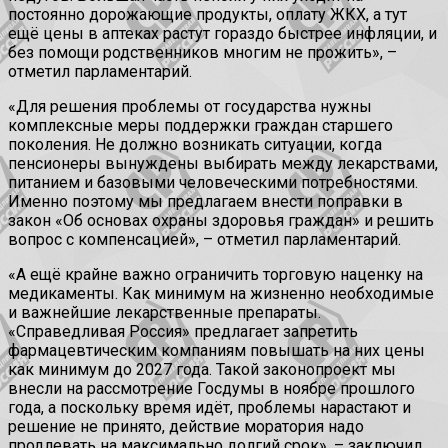
постоянно дорожающие продукты, оплату ЖКХ, а тут
ещё цены в аптеках растут гораздо быстрее инфляции, и
без помощи родственников многим не прожить», –
отметил парламентарий.
«Для решения проблемы от государства нужны
комплексные меры поддержки граждан старшего
поколения. Не должно возникать ситуации, когда
пенсионеры вынуждены выбирать между лекарствами,
питанием и базовыми человеческими потребностями.
Именно поэтому мы предлагаем внести поправки в
закон «Об основах охраны здоровья граждан» и решить
вопрос с компенсацией», – отметил парламентарий.
«А ещё крайне важно ограничить торговую наценку на
медикаменты. Как минимум на жизненно необходимые
и важнейшие лекарственные препараты.
«Справедливая Россия» предлагает запретить
фармацевтическим компаниям повышать на них цены
как минимум до 2027 года. Такой законопроект мы
внесли на рассмотрение Госдумы в ноябре прошлого
года, а поскольку время идёт, проблемы нарастают и
решение не принято, действие моратория надо
продлевать на максимально долгий срок», – заключил