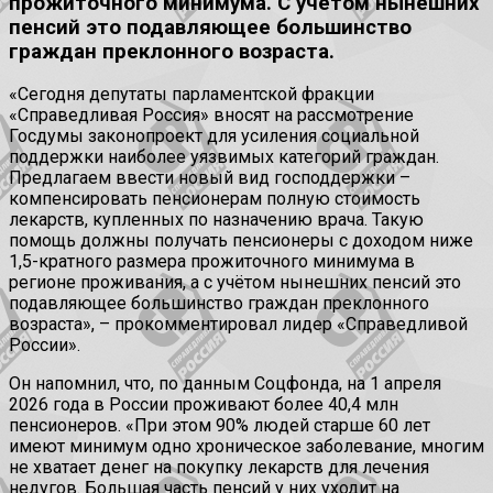
прожиточного минимума. С учётом нынешних
пенсий это подавляющее большинство
граждан преклонного возраста.
«Сегодня депутаты парламентской фракции
«Справедливая Россия» вносят на рассмотрение
Госдумы законопроект для усиления социальной
поддержки наиболее уязвимых категорий граждан.
Предлагаем ввести новый вид господдержки –
компенсировать пенсионерам полную стоимость
лекарств, купленных по назначению врача. Такую
помощь должны получать пенсионеры с доходом ниже
1,5-кратного размера прожиточного минимума в
регионе проживания, а с учётом нынешних пенсий это
подавляющее большинство граждан преклонного
возраста», – прокомментировал лидер «Справедливой
России».
Он напомнил, что, по данным Соцфонда, на 1 апреля
2026 года в России проживают более 40,4 млн
пенсионеров. «При этом 90% людей старше 60 лет
имеют минимум одно хроническое заболевание, многим
не хватает денег на покупку лекарств для лечения
недугов. Большая часть пенсий у них уходит на