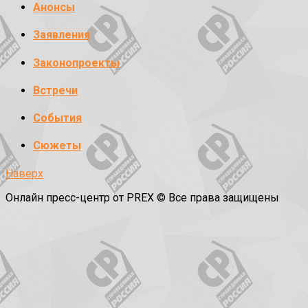
Анонсы
Заявления
Законопроекты
Встречи
События
Сюжеты
Наверх
Онлайн пресс-центр от PREX © Все права защищены