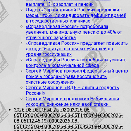
выплате 13-х зарплат и пенсий
Лидер «Справедливой России» предложил
меры, чтобы ликвидировать дефицит врачей
в государственных клиниках
«Справедливая Россия» потребовала
увеличить минимальную пенсию до 40% от
утраченного заработка
«Справедливая Россия» предлагает повысить
доходы и статус школьных учителей до
уровня госслужащих
«Справедливая Россия» потребовала усилить
контроль в коммунальной сфере
Сергей Миронов призвал федеральный центр
помочь городам Урала восстановить
очистные сооружения
Сергей Миронов: «ВДВ – элита и гордость
России!»
Сергей Миронов предложил Набиуллиной
ускорить снижение ключевой ставки
2026-08-05T16:40:25+0300
2026-08-
05T15:00:00+0300
2026-08-05T14:00:04+0300
2026-
08-05T12:45:19+0300
2026-08-
05T10:45:03+0300
2026-08-05T09:30:08+0300
2026-