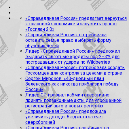
«Справедливая Россия» предлагает вернуться
к плановой экономике и запустить проект
«Госплан 2.0»
«Справедливая Россия» потребовала
оставить семье право выбирать форму
обучения детей
Лидер «Справедливой России» предложил
выдавать льготные кредиты под 2–3% для
пострадавших от ударов по Wildberries
«Справедливая Россия» потребовала создать
Госкомцен для контроля за ценами в стране
Сергей Миронов: «40-дневный план
Зеленского как никогда приблизил победу
России»
Лидер СР призвал кабмин оперативно
принять подзаконные акты для упрощенной
регистрации авто в новых регионах
«Справедливая Россия» предложила
увеличить доходы бюджета за счет
сверхбогачей
«Справедливая Россия» настаивает на