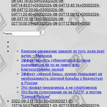
08-04T16:00:54+0300
2026-08-
04T14:45:07+0300
2026-08-04T13:45:16+0300
2026-
08-04T12:20:05+0300
2026-08-
04T11:20:40+0300
2026-08-03T13:00:12+0300
2026-
08-03T10:10:12+0300
2026-08-
02T10:00:39+0300
2026-08-01T12:30:59+0300
Ядерное заражение зависит от того, куда дует
ветер – Миронов
Эффективность губернаторов должна
оцениваться не по их пиару, а по
благосостоянию людей
Эффект «низкой базы»: кризис указывает на
необходимость срочной борьбы с бедностью
в России
Это провал чиновников, а не спортсменов
Это было голосование не за ЛДПР, а против
"Единой России"
2022-09-21T12:50:35+0300
2021-01-
13T16:55:07+0300
2021-03-02T15:01:20+0300
2019-