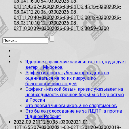
08-04T16:00:54+0300
2026-08-
04T14:45:07+0300
2026-08-04T13:45:16+0300
2026-
08-04T12:20:05+0300
2026-08-
04T11:20:40+0300
2026-08-03T13:00:12+0300
2026-
08-03T10:10:12+0300
2026-08-
02T10:00:39+0300
2026-08-01T12:30:59+0300
Ядерное заражение зависит от того, куда дует
ветер – Миронов
Эффективность губернаторов должна
оцениваться не по их пиару, а по
благосостоянию людей
Эффект «низкой базы»: кризис указывает на
необходимость срочной борьбы с бедностью
в России
Это провал чиновников, а не спортсменов
Это было голосование не за ЛДПР, а против
"Единой России"
2022-09-21T12:50:35+0300
2021-01-
13T16:55:07+0300
2021-03-02T15:01:20+0300
2019-