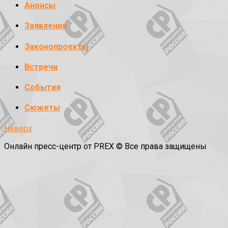
Анонсы
Заявления
Законопроекты
Встречи
События
Сюжеты
Наверх
Онлайн пресс-центр от PREX © Все права защищены