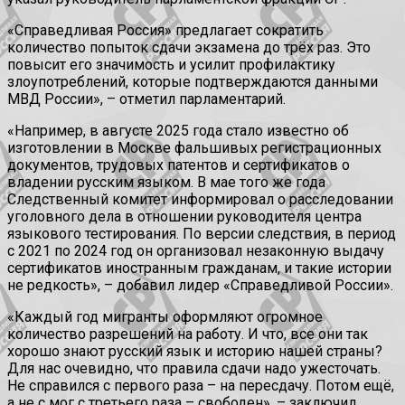
«Справедливая Россия» предлагает сократить
количество попыток сдачи экзамена до трёх раз. Это
повысит его значимость и усилит профилактику
злоупотреблений, которые подтверждаются данными
МВД России», – отметил парламентарий.
«Например, в августе 2025 года стало известно об
изготовлении в Москве фальшивых регистрационных
документов, трудовых патентов и сертификатов о
владении русским языком. В мае того же года
Следственный комитет информировал о расследовании
уголовного дела в отношении руководителя центра
языкового тестирования. По версии следствия, в период
с 2021 по 2024 год он организовал незаконную выдачу
сертификатов иностранным гражданам, и такие истории
не редкость», – добавил лидер «Справедливой России».
«Каждый год мигранты оформляют огромное
количество разрешений на работу. И что, все они так
хорошо знают русский язык и историю нашей страны?
Для нас очевидно, что правила сдачи надо ужесточать.
Не справился с первого раза – на пересдачу. Потом ещё,
а не с мог с третьего раза – свободен», – заключил