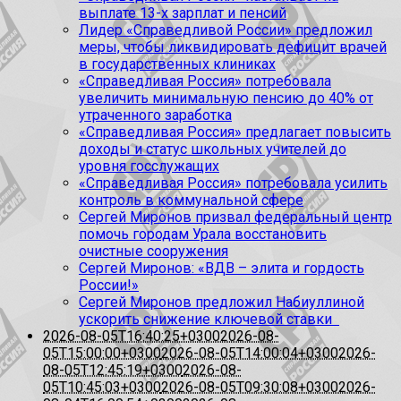
выплате 13-х зарплат и пенсий
Лидер «Справедливой России» предложил
меры, чтобы ликвидировать дефицит врачей
в государственных клиниках
«Справедливая Россия» потребовала
увеличить минимальную пенсию до 40% от
утраченного заработка
«Справедливая Россия» предлагает повысить
доходы и статус школьных учителей до
уровня госслужащих
«Справедливая Россия» потребовала усилить
контроль в коммунальной сфере
Сергей Миронов призвал федеральный центр
помочь городам Урала восстановить
очистные сооружения
Сергей Миронов: «ВДВ – элита и гордость
России!»
Сергей Миронов предложил Набиуллиной
ускорить снижение ключевой ставки
2026-08-05T16:40:25+0300
2026-08-
05T15:00:00+0300
2026-08-05T14:00:04+0300
2026-
08-05T12:45:19+0300
2026-08-
05T10:45:03+0300
2026-08-05T09:30:08+0300
2026-