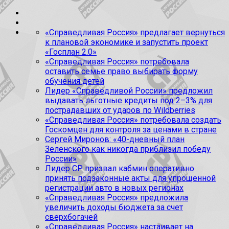
«Справедливая Россия» предлагает вернуться
к плановой экономике и запустить проект
«Госплан 2.0»
«Справедливая Россия» потребовала
оставить семье право выбирать форму
обучения детей
Лидер «Справедливой России» предложил
выдавать льготные кредиты под 2–3% для
пострадавших от ударов по Wildberries
«Справедливая Россия» потребовала создать
Госкомцен для контроля за ценами в стране
Сергей Миронов: «40-дневный план
Зеленского как никогда приблизил победу
России»
Лидер СР призвал кабмин оперативно
принять подзаконные акты для упрощенной
регистрации авто в новых регионах
«Справедливая Россия» предложила
увеличить доходы бюджета за счет
сверхбогачей
«Справедливая Россия» настаивает на