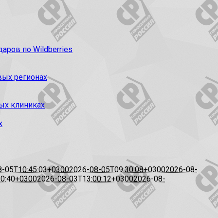
ров по Wildberries
вых регионах
ых клиниках
х
8-05T10:45:03+0300
2026-08-05T09:30:08+0300
2026-08-
20:40+0300
2026-08-03T13:00:12+0300
2026-08-