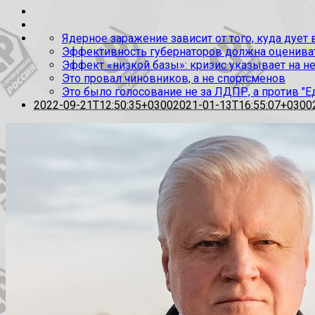
Ядерное заражение зависит от того, куда дует
Эффективность губернаторов должна оценивать
Эффект «низкой базы»: кризис указывает на н
Это провал чиновников, а не спортсменов
Это было голосование не за ЛДПР, а против "Е
2022-09-21T12:50:35+0300
2021-01-13T16:55:07+0300