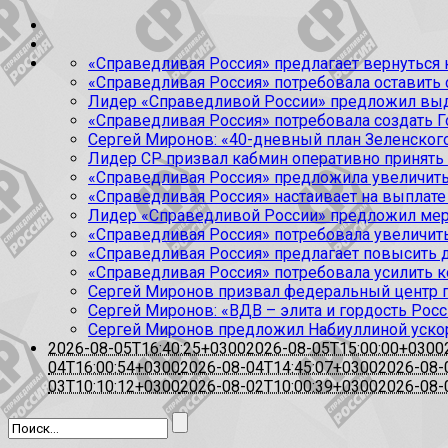
«Справедливая Россия» предлагает вернуться к
«Справедливая Россия» потребовала оставить
Лидер «Справедливой России» предложил выда
«Справедливая Россия» потребовала создать Г
Сергей Миронов: «40-дневный план Зеленского
Лидер СР призвал кабмин оперативно принять
«Справедливая Россия» предложила увеличить
«Справедливая Россия» настаивает на выплате 
Лидер «Справедливой России» предложил меры
«Справедливая Россия» потребовала увеличит
«Справедливая Россия» предлагает повысить 
«Справедливая Россия» потребовала усилить 
Сергей Миронов призвал федеральный центр п
Сергей Миронов: «ВДВ – элита и гордость Росс
Сергей Миронов предложил Набиуллиной уско
2026-08-05T16:40:25+0300
2026-08-05T15:00:00+0300
04T16:00:54+0300
2026-08-04T14:45:07+0300
2026-08-
03T10:10:12+0300
2026-08-02T10:00:39+0300
2026-08-