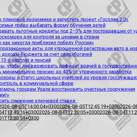
 плановой экономике и запустить проект «Госплан 2.0»
 семье право выбирать форму обучения детей
вать льготные кредиты под 2–3% для пострадавших от уда
оскомцен для контроля за ценами в стране
 как никогда приблизил победу России»
 подзаконные акты для упрощенной регистрации авто в но
 доходы бюджета за счет сверхбогачей
13-х зарплат и пенсий
, чтобы ликвидировать дефицит врачей в государственн
ь минимальную пенсию до 40% от утраченного заработка
доходы и статус школьных учителей до уровня госслужащи
контроль в коммунальной сфере
омочь городам Урала восстановить очистные сооружения
ии!»
рить снижение ключевой ставки
2026-08-05T14:00:04+0300
2026-08-05T12:45:19+0300
2026-0
04T13:45:16+0300
2026-08-04T12:20:05+0300
2026-08-04T11:
01T12:30:59+0300