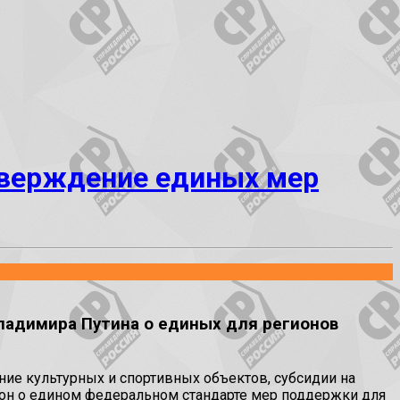
тверждение единых мер
ладимира Путина о единых для регионов
ие культурных и спортивных объектов, субсидии на
закон о едином федеральном стандарте мер поддержки для