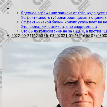
Ядерное заражение зависит от того, куда дует
Эффективность губернаторов должна оценивать
Эффект «низкой базы»: кризис указывает на н
Это провал чиновников, а не спортсменов
Это было голосование не за ЛДПР, а против "Е
2022-09-21T12:50:35+0300
2021-01-13T16:55:07+0300