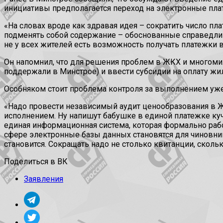
инициативы предполагается переход на электронные пла
«На словах вроде как здравая идея – сократить число пл
подменять собой содержание – обоснованные справедлив
не у всех жителей есть возможность получать платежки 
Он напомнил, что для решения проблем в ЖКХ и многоми
поддержали в Минстрое) и ввести субсидии на оплату жи
Особняком стоит проблема контроля за выполнением уж
«Надо провести независимый аудит ценообразования в ЖК
исполнением. Ну напишут бабушке в единой платежке кучу
единая информационная система, которая формально раб
сфере электронные базы данных становятся для чиновни
становится. Сокращать надо не столько квитанции, сколь
Поделиться в ВК
Заявления