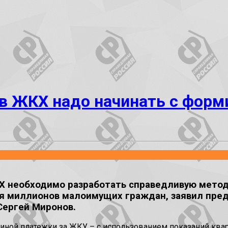
в ЖКХ надо начинать с фор
Х необходимо разработать справедливую мето
я миллионов малоимущих граждан, заявил пред
Сергей Миронов.
иной платежки за ЖКУ – с использованием показаний ква