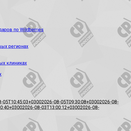
ров по Wildberries
вых регионах
ых клиниках
х
8-05T10:45:03+0300
2026-08-05T09:30:08+0300
2026-08-
20:40+0300
2026-08-03T13:00:12+0300
2026-08-