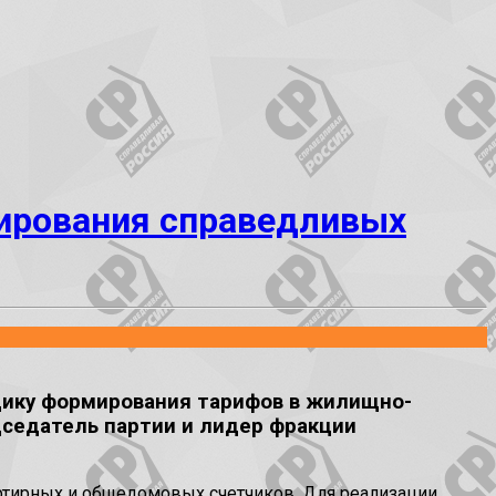
мирования справедливых
дику формирования тарифов в жилищно-
седатель партии и лидер фракции
ртирных и общедомовых счетчиков. Для реализации