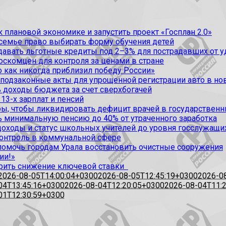
 плановой экономике и запустить проект «Госплан 2.0»
 семье право выбирать форму обучения детей
вать льготные кредиты под 2–3% для пострадавших от уда
оскомцен для контроля за ценами в стране
 как никогда приблизил победу России»
 подзаконные акты для упрощенной регистрации авто в но
 доходы бюджета за счет сверхбогачей
13-х зарплат и пенсий
, чтобы ликвидировать дефицит врачей в государственн
ь минимальную пенсию до 40% от утраченного заработка
доходы и статус школьных учителей до уровня госслужащи
контроль в коммунальной сфере
омочь городам Урала восстановить очистные сооружения
ии!»
рить снижение ключевой ставки
2026-08-05T14:00:04+0300
2026-08-05T12:45:19+0300
2026-0
04T13:45:16+0300
2026-08-04T12:20:05+0300
2026-08-04T11:
01T12:30:59+0300