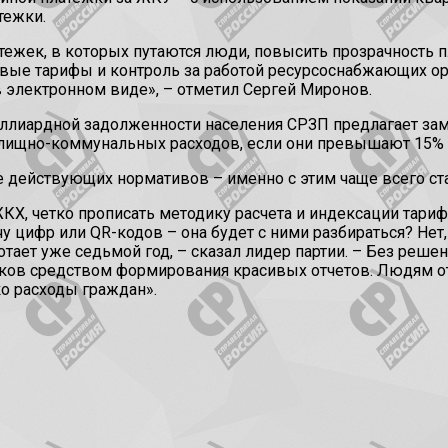
тежки.
атежек, в которых путаются люди, повысить прозрачность
ые тарифы и контроль за работой ресурсоснабжающих ор
в электронном виде», – отметил Сергей Миронов.
ллиардной задолженности населения СРЗП предлагает зам
лищно-коммунальных расходов, если они превышают 15% до
е действующих нормативов – именно с этим чаще всего с
Х, четко прописать методику расчета и индексации тарифо
 цифр или QR-кодов – она будет с ними разбираться? Нет, 
отает уже седьмой год, – сказал лидер партии. – Без р
ков средством формирования красивых отчетов. Людям от 
ко расходы граждан».