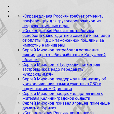
«Справедливая Россия» требует отменить
преференции для грузоперевозчиков из
недружественных стран
«Справедливая Россия» потребовала
освободить многодетные семьи и инвалидов
от оплаты НДС и таможенной пошлины за
импортные минивэны
Сергей Миронов потребовал остановить
ликвидацию хлебокомбината в Калужской
области
Сергей Миронов: «Пустующие квартиры
застройщиков надо передавать
нуждающимся»
Сергей Миронов поддержал инициативу об
увековечивании памяти участника СВО в
подмосковном Одинцово
Сергей Миронов предложил доплачивать
жителям Калининградской области
Сергей Миронов призвал японцев поменьше
думать о Курилах
«Справедливая Россия» предложила