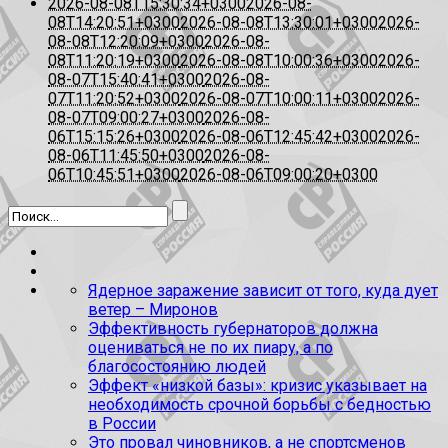
2026-08-08T15:30:34+0300
2026-08-
08T14:20:51+0300
2026-08-08T13:30:01+0300
2026-
08-08T12:20:09+0300
2026-08-
08T11:20:19+0300
2026-08-08T10:00:36+0300
2026-
08-07T15:40:41+0300
2026-08-
07T11:20:52+0300
2026-08-07T10:00:11+0300
2026-
08-07T09:00:27+0300
2026-08-
06T15:15:26+0300
2026-08-06T12:45:42+0300
2026-
08-06T11:45:50+0300
2026-08-
06T10:45:51+0300
2026-08-06T09:00:20+0300
Ядерное заражение зависит от того, куда дует
ветер – Миронов
Эффективность губернаторов должна
оцениваться не по их пиару, а по
благосостоянию людей
Эффект «низкой базы»: кризис указывает на
необходимость срочной борьбы с бедностью
в России
Это провал чиновников, а не спортсменов