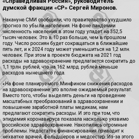
«Справедливая Россия», руководитель
думской фракции «СР» Сергей Миронов.
Накануне СМИ сообщили, что правительство ухудшило
прогноз по убыли населения. На фоне пандемии
численность населения в этом году упадет на 352,5
тысяч человек. Это в 10 раз больше, чем в прошлом
году. Число россиян будет сокращаться в ближайшие
пять лет, и к 2024 году может уменьшиться на 1,2 млн.
человек. При этом в проекте бюджета на 2021 год
расходы на здравоохранение предлагается сократить до
1,1 трлн. рублей, что на 162 млрд. рублей меньше
расходов нынешнего года.
«На фоне планируемого Минфином снижения расходов
на здравоохранение это вполне ожидаемый результат.
Вместо того, чтобы выделять деньги на проведение
масштабных преобразований в здравоохранении и
повышение заработной платы медикам, нам
предлагают сократить расходы. И это при том, что
эпидемия коронавируса показала насколько уязвимо
российское здравоохранение. Накопились огромные
проблемы. Недостаток финансирования приводит к
нехватке врачей, фельдшеров и медсестёр. Из-за этого