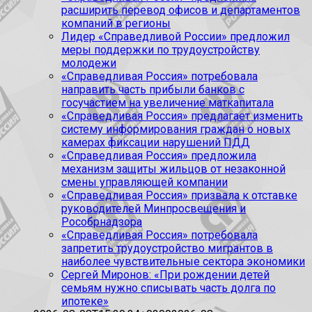
расширить перевод офисов и департаментов
компаний в регионы
Лидер «Справедливой России» предложил
меры поддержки по трудоустройству
молодежи
«Справедливая Россия» потребовала
направить часть прибыли банков с
госучастием на увеличение маткапитала
«Справедливая Россия» предлагает изменить
систему информирования граждан о новых
камерах фиксации нарушений ПДД
«Справедливая Россия» предложила
механизм защиты жильцов от незаконной
смены управляющей компании
«Справедливая Россия» призвала к отставке
руководителей Минпросвещения и
Рособрнадзора
«Справедливая Россия» потребовала
запретить трудоустройство мигрантов в
наиболее чувствительные сектора экономики
Сергей Миронов: «При рождении детей
семьям нужно списывать часть долга по
ипотеке»