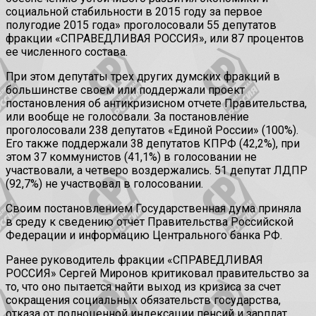
социальной стабильности в 2015 году за первое
полугодие 2015 года» проголосовали 55 депутатов
фракции «СПРАВЕДЛИВАЯ РОССИЯ», или 87 процентов
ее численного состава.
При этом депутаты трех других думских фракций в
большинстве своем или поддержали проект
постановления об антикризисном отчете Правительства,
или вообще не голосовали. За постановление
проголосовали 238 депутатов «Единой России» (100%).
Его также поддержали 38 депутатов КПРФ (42,2%), при
этом 37 коммунистов (41,1%) в голосовании не
участвовали, а четверо воздержались. 51 депутат ЛДПР
(92,7%) не участвовал в голосовании.
Своим постановлением Государственная дума приняла
в среду к сведению отчет Правительства Российской
Федерации и информацию Центрального банка РФ.
Ранее руководитель фракции «СПРАВЕДЛИВАЯ
РОССИЯ» Сергей Миронов критиковал правительство за
то, что оно пытается найти выход из кризиса за счет
сокращения социальных обязательств государства,
отказа от полноценной индексации пенсий и зарплат