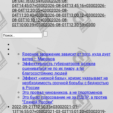
08-04T16:00:54+0300
2026-08-
04T14:45:07+0300
2026-08-04T13:45:16+0300
2026-
08-04T12:20:05+0300
2026-08-
04T11:20:40+0300
2026-08-03T13:00:12+0300
2026-
08-03T10:10:12+0300
2026-08-
02T10:00:39+0300
2026-08-01T12:30:59+0300
Ядерное заражение зависит от того, куда дует
ветер – Миронов
Эффективность губернаторов должна
оцениваться не по их пиару, а по
благосостоянию людей
Эффект «низкой базы»: кризис указывает на
необходимость срочной борьбы с бедностью
в России
Это провал чиновников, а не спортсменов
Это было голосование не за ЛДПР, а против
"Единой России"
2022-09-21T12:50:35+0300
2021-01-
13T16:55:07+0300
2021-03-02T15:01:20+0300
2019-