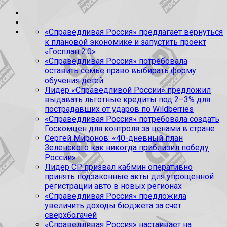
«Справедливая Россия» предлагает вернуться
к плановой экономике и запустить проект
«Госплан 2.0»
«Справедливая Россия» потребовала
оставить семье право выбирать форму
обучения детей
Лидер «Справедливой России» предложил
выдавать льготные кредиты под 2–3% для
пострадавших от ударов по Wildberries
«Справедливая Россия» потребовала создать
Госкомцен для контроля за ценами в стране
Сергей Миронов: «40-дневный план
Зеленского как никогда приблизил победу
России»
Лидер СР призвал кабмин оперативно
принять подзаконные акты для упрощенной
регистрации авто в новых регионах
«Справедливая Россия» предложила
увеличить доходы бюджета за счет
сверхбогачей
«Справедливая Россия» настаивает на