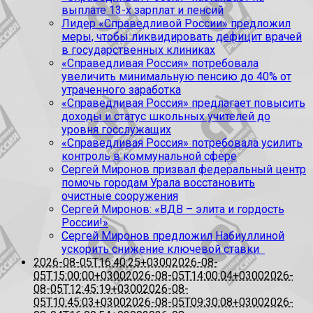
выплате 13-х зарплат и пенсий
Лидер «Справедливой России» предложил
меры, чтобы ликвидировать дефицит врачей
в государственных клиниках
«Справедливая Россия» потребовала
увеличить минимальную пенсию до 40% от
утраченного заработка
«Справедливая Россия» предлагает повысить
доходы и статус школьных учителей до
уровня госслужащих
«Справедливая Россия» потребовала усилить
контроль в коммунальной сфере
Сергей Миронов призвал федеральный центр
помочь городам Урала восстановить
очистные сооружения
Сергей Миронов: «ВДВ – элита и гордость
России!»
Сергей Миронов предложил Набиуллиной
ускорить снижение ключевой ставки
2026-08-05T16:40:25+0300
2026-08-
05T15:00:00+0300
2026-08-05T14:00:04+0300
2026-
08-05T12:45:19+0300
2026-08-
05T10:45:03+0300
2026-08-05T09:30:08+0300
2026-