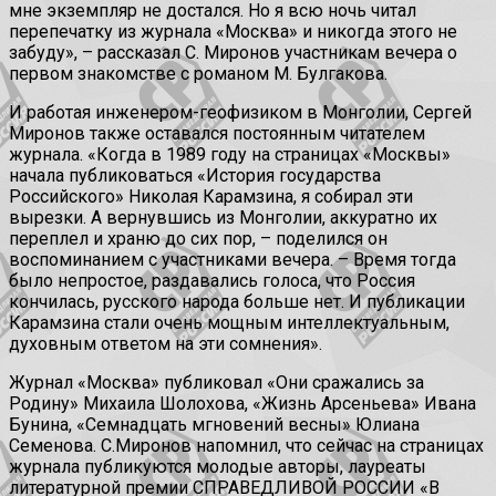
мне экземпляр не достался. Но я всю ночь читал
перепечатку из журнала «Москва» и никогда этого не
забуду», – рассказал С. Миронов участникам вечера о
первом знакомстве с романом М. Булгакова.
И работая инженером-геофизиком в Монголии, Сергей
Миронов также оставался постоянным читателем
журнала. «Когда в 1989 году на страницах «Москвы»
начала публиковаться «История государства
Российского» Николая Карамзина, я собирал эти
вырезки. А вернувшись из Монголии, аккуратно их
переплел и храню до сих пор, – поделился он
воспоминанием с участниками вечера. – Время тогда
было непростое, раздавались голоса, что Россия
кончилась, русского народа больше нет. И публикации
Карамзина стали очень мощным интеллектуальным,
духовным ответом на эти сомнения».
Журнал «Москва» публиковал «Они сражались за
Родину» Михаила Шолохова, «Жизнь Арсеньева» Ивана
Бунина, «Семнадцать мгновений весны» Юлиана
Семенова. С.Миронов напомнил, что сейчас на страницах
журнала публикуются молодые авторы, лауреаты
литературной премии СПРАВЕДЛИВОЙ РОССИИ «В