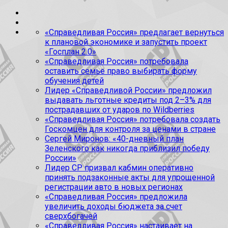
«Справедливая Россия» предлагает вернуться
к плановой экономике и запустить проект
«Госплан 2.0»
«Справедливая Россия» потребовала
оставить семье право выбирать форму
обучения детей
Лидер «Справедливой России» предложил
выдавать льготные кредиты под 2–3% для
пострадавших от ударов по Wildberries
«Справедливая Россия» потребовала создать
Госкомцен для контроля за ценами в стране
Сергей Миронов: «40-дневный план
Зеленского как никогда приблизил победу
России»
Лидер СР призвал кабмин оперативно
принять подзаконные акты для упрощенной
регистрации авто в новых регионах
«Справедливая Россия» предложила
увеличить доходы бюджета за счет
сверхбогачей
«Справедливая Россия» настаивает на