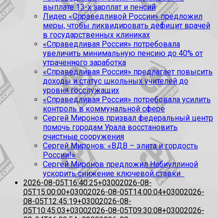
выплате 13-х зарплат и пенсий
Лидер «Справедливой России» предложил
меры, чтобы ликвидировать дефицит врачей
в государственных клиниках
«Справедливая Россия» потребовала
увеличить минимальную пенсию до 40% от
утраченного заработка
«Справедливая Россия» предлагает повысить
доходы и статус школьных учителей до
уровня госслужащих
«Справедливая Россия» потребовала усилить
контроль в коммунальной сфере
Сергей Миронов призвал федеральный центр
помочь городам Урала восстановить
очистные сооружения
Сергей Миронов: «ВДВ – элита и гордость
России!»
Сергей Миронов предложил Набиуллиной
ускорить снижение ключевой ставки
2026-08-05T16:40:25+0300
2026-08-
05T15:00:00+0300
2026-08-05T14:00:04+0300
2026-
08-05T12:45:19+0300
2026-08-
05T10:45:03+0300
2026-08-05T09:30:08+0300
2026-