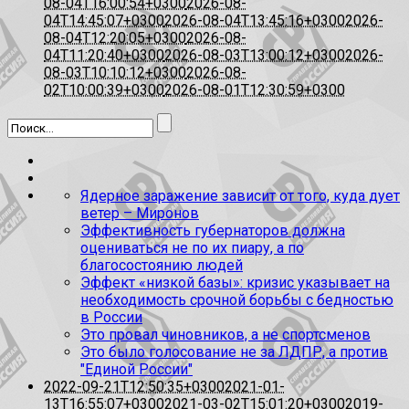
08-04T16:00:54+0300
2026-08-
04T14:45:07+0300
2026-08-04T13:45:16+0300
2026-
08-04T12:20:05+0300
2026-08-
04T11:20:40+0300
2026-08-03T13:00:12+0300
2026-
08-03T10:10:12+0300
2026-08-
02T10:00:39+0300
2026-08-01T12:30:59+0300
Ядерное заражение зависит от того, куда дует
ветер – Миронов
Эффективность губернаторов должна
оцениваться не по их пиару, а по
благосостоянию людей
Эффект «низкой базы»: кризис указывает на
необходимость срочной борьбы с бедностью
в России
Это провал чиновников, а не спортсменов
Это было голосование не за ЛДПР, а против
"Единой России"
2022-09-21T12:50:35+0300
2021-01-
13T16:55:07+0300
2021-03-02T15:01:20+0300
2019-