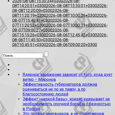
2026-08-08T15:30:34+0300
2026-08-
08T14:20:51+0300
2026-08-08T13:30:01+0300
2026-
08-08T12:20:09+0300
2026-08-
08T11:20:19+0300
2026-08-08T10:00:36+0300
2026-
08-07T15:40:41+0300
2026-08-
07T11:20:52+0300
2026-08-07T10:00:11+0300
2026-
08-07T09:00:27+0300
2026-08-
06T15:15:26+0300
2026-08-06T12:45:42+0300
2026-
08-06T11:45:50+0300
2026-08-
06T10:45:51+0300
2026-08-06T09:00:20+0300
Ядерное заражение зависит от того, куда дует
ветер – Миронов
Эффективность губернаторов должна
оцениваться не по их пиару, а по
благосостоянию людей
Эффект «низкой базы»: кризис указывает на
необходимость срочной борьбы с бедностью
в России
Это провал чиновников, а не спортсменов