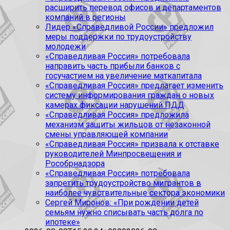
расширить перевод офисов и департаментов
компаний в регионы
Лидер «Справедливой России» предложил
меры поддержки по трудоустройству
молодежи
«Справедливая Россия» потребовала
направить часть прибыли банков с
госучастием на увеличение маткапитала
«Справедливая Россия» предлагает изменить
систему информирования граждан о новых
камерах фиксации нарушений ПДД
«Справедливая Россия» предложила
механизм защиты жильцов от незаконной
смены управляющей компании
«Справедливая Россия» призвала к отставке
руководителей Минпросвещения и
Рособрнадзора
«Справедливая Россия» потребовала
запретить трудоустройство мигрантов в
наиболее чувствительные сектора экономики
Сергей Миронов: «При рождении детей
семьям нужно списывать часть долга по
ипотеке»