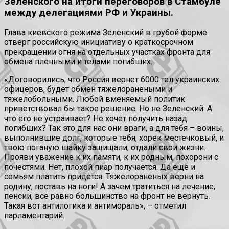
Зеленского на итоги переговоров в Стамбуле
между делегациями РФ и Украины.
Глава киевского режима Зеленский в грубой форме
отверг российскую инициативу о краткосрочном
прекращении огня на отдельных участках фронта для
обмена пленными и телами погибших.
«Договорились, что Россия вернет 6000 тел украинских
офицеров, будет обмен тяжелоранеными и
тяжелобольными. Любой вменяемый политик
приветствовал бы такое решение. Но не Зеленский. А
что его не устраивает? Не хочет получить назад
погибших? Так это для нас они враги, а для тебя – воины,
выполнившие долг, которые тебя, хорек местечковый, и
твою поганую шайку защищали, отдали свои жизни.
Прояви уважение к их памяти, к их родным, похорони с
почестями. Нет, плохой пиар получается. Да еще и
семьям платить придется. Тяжелораненых верни на
родину, поставь на ноги! А зачем тратиться на лечение,
пенсии, все равно большинство на фронт не вернуть.
Такая вот антилогика и антимораль», – отметил
парламентарий.