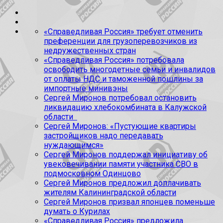
«Справедливая Россия» требует отменить
преференции для грузоперевозчиков из
недружественных стран
«Справедливая Россия» потребовала
освободить многодетные семьи и инвалидов
от оплаты НДС и таможенной пошлины за
импортные минивэны
Сергей Миронов потребовал остановить
ликвидацию хлебокомбината в Калужской
области
Сергей Миронов: «Пустующие квартиры
застройщиков надо передавать
нуждающимся»
Сергей Миронов поддержал инициативу об
увековечивании памяти участника СВО в
подмосковном Одинцово
Сергей Миронов предложил доплачивать
жителям Калининградской области
Сергей Миронов призвал японцев поменьше
думать о Курилах
«Справедливая Россия» предложила