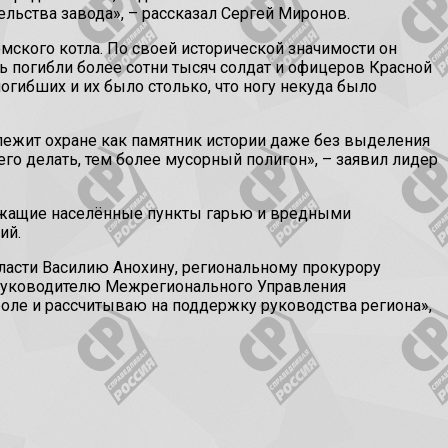
льства завода», – рассказал Сергей Миронов.
емского котла. По своей исторической значимости он
сь погибли более сотни тысяч солдат и офицеров Красной
гибших и их было столько, что ногу некуда было
длежит охране как памятник истории даже без выделения
го делать, тем более мусорный полигон», – заявил лидер
лежащие населённые пункты гарью и вредными
ий.
ласти Василию Анохину, региональному прокурору
 руководителю Межрегионального Управления
оле и рассчитываю на поддержку руководства региона»,