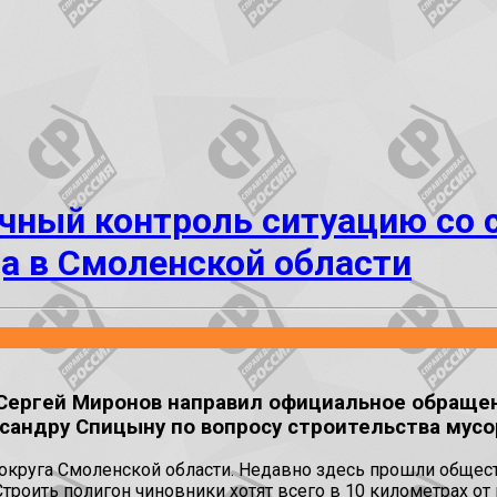
ичный контроль ситуацию со
а в Смоленской области
Сергей Миронов направил официальное обраще
сандру Спицыну по вопросу строительства мусо
 округа Смоленской области. Недавно здесь прошли обще
Строить полигон чиновники хотят всего в 10 километрах от