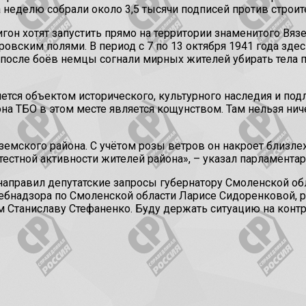
неделю собрали около 3,5 тысячи подписей против строите
гон хотят запустить прямо на территории знаменитого Вяз
овским полями. В период с 7 по 13 октября 1941 года зде
после боёв немцы согнали мирных жителей убирать тела по
яется объектом исторического, культурного наследия и по
а ТБО в этом месте является кощунством. Там нельзя ниче
земского района. С учётом розы ветров он накроет близ
естной активности жителей района», – указал парламентар
направил депутатские запросы губернатору Смоленской об
ебнадзора по Смоленской области Ларисе Сидоренковой,
 Станиславу Стефаненко. Буду держать ситуацию на контр