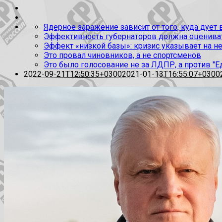
Ядерное заражение зависит от того, куда дует
Эффективность губернаторов должна оценивать
Эффект «низкой базы»: кризис указывает на н
Это провал чиновников, а не спортсменов
Это было голосование не за ЛДПР, а против "Е
2022-09-21T12:50:35+0300
2021-01-13T16:55:07+0300