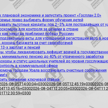
 плановой экономике и запустить проект «Госплан 2.0»
 семье право выбирать форму обучения детей
вать льготные кредиты под 2–3% для пострадавших от уда
оскомцен для контроля за ценами в стране
 как никогда приблизил победу России»
 подзаконные акты для упрощенной регистрации авто в но
 доходы бюджета за счет сверхбогачей
13-х зарплат и пенсий
, чтобы ликвидировать дефицит врачей в государственн
ь минимальную пенсию до 40% от утраченного заработка
доходы и статус школьных учителей до уровня госслужащи
контроль в коммунальной сфере
омочь городам Урала восстановить очистные сооружения
ии!»
рить снижение ключевой ставки
2026-08-05T14:00:04+0300
2026-08-05T12:45:19+0300
2026-0
04T13:45:16+0300
2026-08-04T12:20:05+0300
2026-08-04T11:
01T12:30:59+0300