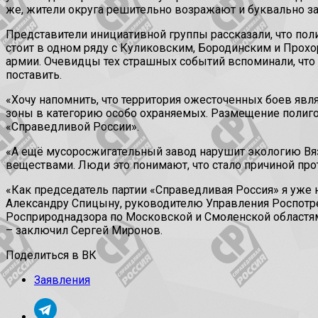
же, жители округа решительно возражают и буквально за 
Представители инициативной группы рассказали, что поли
стоит в одном ряду с Куликовским, Бородинским и Прохор
армии. Очевидцы тех страшных событий вспоминали, что 
поставить.
«Хочу напомнить, что территория ожесточенных боев явл
зоны в категорию особо охраняемых. Размещение полигон
«Справедливой России».
«А ещё мусоросжигательный завод нарушит экологию Вя
веществами. Люди это понимают, что стало причиной прот
«Как председатель партии «Справедливая Россия» я уже 
Александру Спицыну, руководителю Управления Роспотр
Росприроднадзора по Московской и Смоленской областям
– заключил Сергей Миронов.
Поделиться в ВК
Заявления