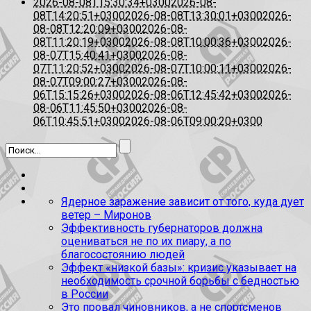
2026-08-08T15:30:34+0300
2026-08-
08T14:20:51+0300
2026-08-08T13:30:01+0300
2026-
08-08T12:20:09+0300
2026-08-
08T11:20:19+0300
2026-08-08T10:00:36+0300
2026-
08-07T15:40:41+0300
2026-08-
07T11:20:52+0300
2026-08-07T10:00:11+0300
2026-
08-07T09:00:27+0300
2026-08-
06T15:15:26+0300
2026-08-06T12:45:42+0300
2026-
08-06T11:45:50+0300
2026-08-
06T10:45:51+0300
2026-08-06T09:00:20+0300
Ядерное заражение зависит от того, куда дует
ветер – Миронов
Эффективность губернаторов должна
оцениваться не по их пиару, а по
благосостоянию людей
Эффект «низкой базы»: кризис указывает на
необходимость срочной борьбы с бедностью
в России
Это провал чиновников, а не спортсменов