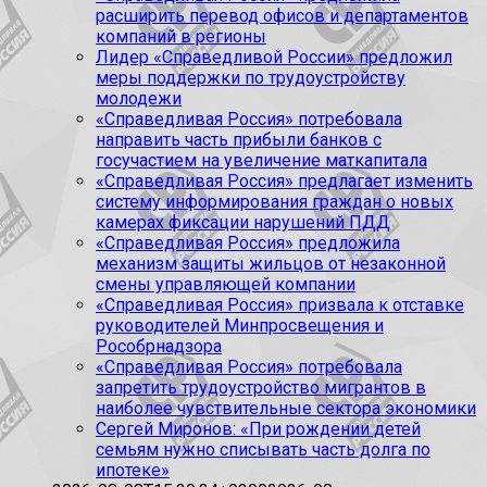
расширить перевод офисов и департаментов
компаний в регионы
Лидер «Справедливой России» предложил
меры поддержки по трудоустройству
молодежи
«Справедливая Россия» потребовала
направить часть прибыли банков с
госучастием на увеличение маткапитала
«Справедливая Россия» предлагает изменить
систему информирования граждан о новых
камерах фиксации нарушений ПДД
«Справедливая Россия» предложила
механизм защиты жильцов от незаконной
смены управляющей компании
«Справедливая Россия» призвала к отставке
руководителей Минпросвещения и
Рособрнадзора
«Справедливая Россия» потребовала
запретить трудоустройство мигрантов в
наиболее чувствительные сектора экономики
Сергей Миронов: «При рождении детей
семьям нужно списывать часть долга по
ипотеке»