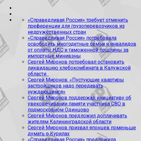
«Справедливая Россия» требует отменить
преференции для грузоперевозчиков из
недружественных стран
«Справедливая Россия» потребовала
освободить многодетные семьи и инвалидов
от оплаты НДС и таможенной пошлины за
импортные минивэны
Сергей Миронов потребовал остановить
ликвидацию хлебокомбината в Калужской
области
Сергей Миронов: «Пустующие квартиры
застройщиков надо передавать
нуждающимся»
Сергей Миронов поддержал инициативу об
увековечивании памяти участника СВО в
подмосковном Одинцово
Сергей Миронов предложил доплачивать
жителям Калининградской области
Сергей Миронов призвал японцев поменьше
думать о Курилах
«Справедливая Россия» предложила